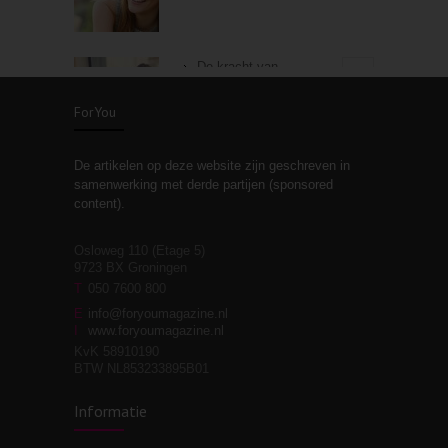
De kracht van
3
zelfreflectie
ForYou
De artikelen op deze website zijn geschreven in
Stiefouderschap en
3
samenwerking met derde partijen (sponsored
relaties
content).
Osloweg 110 (Etage 5)
9723 BX Groningen
Leven zonder
T
050 7600 800
3
moeite!
E
info@foryoumagazine.nl
I
www.foryoumagazine.nl
KvK 58910190
BTW NL853233895B01
Van wens naar
3
Informatie
werkelijkheid