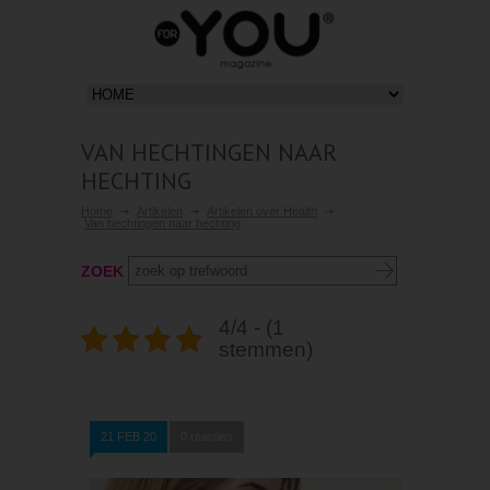
VAN HECHTINGEN NAAR
HECHTING
Home
Artikelen
Artikelen over Health
Van hechtingen naar hechting
ZOEK
4/4 - (1
stemmen)
21 FEB 20
0 reacties