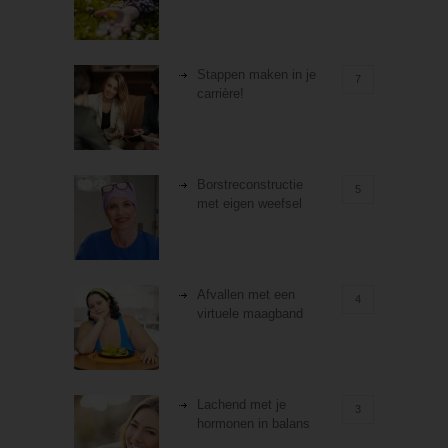
Stappen maken in je
7
carrière!
Borstreconstructie
5
met eigen weefsel
Afvallen met een
4
virtuele maagband
Lachend met je
3
hormonen in balans