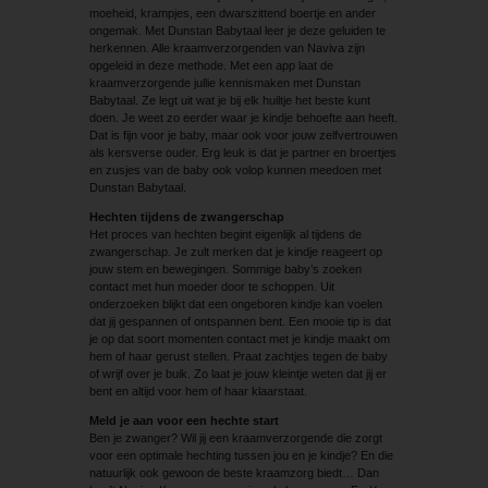
moeheid, krampjes, een dwarszittend boertje en ander
ongemak. Met Dunstan Babytaal leer je deze geluiden te
herkennen. Alle kraamverzorgenden van Naviva zijn
opgeleid in deze methode. Met een app laat de
kraamverzorgende jullie kennismaken met Dunstan
Babytaal. Ze legt uit wat je bij elk huiltje het beste kunt
doen. Je weet zo eerder waar je kindje behoefte aan heeft.
Dat is fijn voor je baby, maar ook voor jouw zelfvertrouwen
als kersverse ouder. Erg leuk is dat je partner en broertjes
en zusjes van de baby ook volop kunnen meedoen met
Dunstan Babytaal.
Hechten tijdens de zwangerschap
Het proces van hechten begint eigenlijk al tijdens de
zwangerschap. Je zult merken dat je kindje reageert op
jouw stem en bewegingen. Sommige baby’s zoeken
contact met hun moeder door te schoppen. Uit
onderzoeken blijkt dat een ongeboren kindje kan voelen
dat jij gespannen of ontspannen bent. Een mooie tip is dat
je op dat soort momenten contact met je kindje maakt om
hem of haar gerust stellen. Praat zachtjes tegen de baby
of wrijf over je buik. Zo laat je jouw kleintje weten dat jij er
bent en altijd voor hem of haar klaarstaat.
Meld je aan voor een hechte start
Ben je zwanger? Wil jij een kraamverzorgende die zorgt
voor een optimale hechting tussen jou en je kindje? En die
natuurlijk ook gewoon de beste kraamzorg biedt… Dan