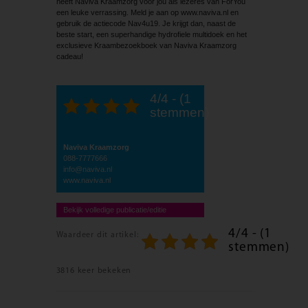
heeft Naviva Kraamzorg voor jou als lezeres van ForYou
een leuke verrassing. Meld je aan op www.naviva.nl en
gebruik de actiecode Nav4u19. Je krijgt dan, naast de
beste start, een superhandige hydrofiele multidoek en het
exclusieve Kraambezoekboek van Naviva Kraamzorg
cadeau!
4/4 - (1
stemmen)
Naviva Kraamzorg
088-7777666
info@naviva.nl
www.naviva.nl
Bekijk volledige publicatie/editie
4/4 - (1
Waardeer dit artikel:
stemmen)
3816 keer bekeken