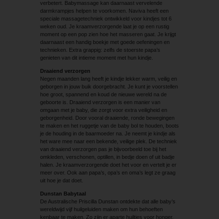
verbetert. Babymassage kan daarnaast vervelende
darmkrampjes helpen te voorkomen. Naviva heeft een
speciale massagetechniek ontwikkeld voor kindjes tot 6
weken oud. Je kraamverzorgende laat je op een rustig
moment op een pop zien hoe het masseren gaat. Je krijgt
daarnaast een handig boekje met goede oefeningen en
technieken. Extra grappig: zelfs de stoerste papa’s
genieten van dit intieme moment met hun kindje.
Draaiend verzorgen
Negen maanden lang heeft je kindje lekker warm, veilig en
geborgen in jouw buik doorgebracht. Je kunt je voorstellen
hoe groot, spannend en koud de nieuwe wereld na de
geboorte is. Draaiend verzorgen is een manier van
omgaan met je baby, die zorgt voor extra veiligheid en
geborgenheid. Door vooral draaiende, ronde bewegingen
te maken en het ruggetje van de baby bol te houden, boots
je de houding in de baarmoeder na. Je neemt je kindje als
het ware mee naar een bekende, veilige plek. De techniek
van draaiend verzorgen pas je bijvoorbeeld toe bij het
omkleden, verschonen, optillen, in bedje doen of uit badje
halen. Je kraamverzorgende doet het voor en vertelt je er
meer over. Ook aan papa’s, opa’s en oma’s legt ze graag
uit hoe je dat doet.
Dunstan Babytaal
De Australische Priscilla Dunstan ontdekte dat alle baby’s
wereldwijd vijf huilgeluiden maken om hun behoeften
kenbaar te maken. Zo zijn er aparte huiltjes voor honger,