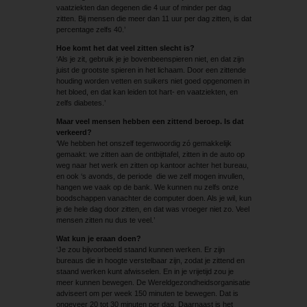
vaatziekten dan degenen die 4 uur of minder per dag
zitten. Bij mensen die meer dan 11 uur per dag zitten, is dat
percentage zelfs 40.’
Hoe komt het dat veel zitten slecht is?
‘Als je zit, gebruik je je bovenbeenspieren niet, en dat zijn
juist de grootste spieren in het lichaam. Door een zittende
houding worden vetten en suikers niet goed opgenomen in
het bloed, en dat kan leiden tot hart- en vaatziekten, en
zelfs diabetes.’
Maar veel mensen hebben een zittend beroep. Is dat
verkeerd?
‘We hebben het onszelf tegenwoordig zó gemakkelijk
gemaakt: we zitten aan de ontbijttafel, zitten in de auto op
weg naar het werk en zitten op kantoor achter het bureau,
en ook ‘s avonds, de periode die we zelf mogen invullen,
hangen we vaak op de bank. We kunnen nu zelfs onze
boodschappen vanachter de computer doen. Als je wil, kun
je de hele dag door zitten, en dat was vroeger niet zo. Veel
mensen zitten nu dus te veel.’
Wat kun je eraan doen?
‘Je zou bijvoorbeeld staand kunnen werken. Er zijn
bureaus die in hoogte verstelbaar zijn, zodat je zittend en
staand werken kunt afwisselen. En in je vrijetijd zou je
meer kunnen bewegen. De Wereldgezondheidsorganisatie
adviseert om per week 150 minuten te bewegen. Dat is
ongeveer 20 tot 30 minuten per dag. Daarnaast is het