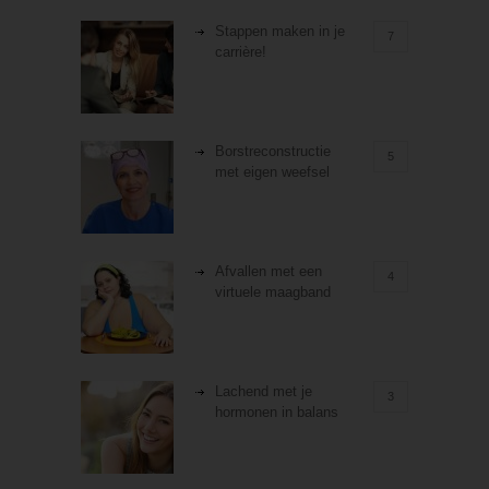
Stappen maken in je
7
carrière!
Borstreconstructie
5
met eigen weefsel
Afvallen met een
4
virtuele maagband
Lachend met je
3
hormonen in balans