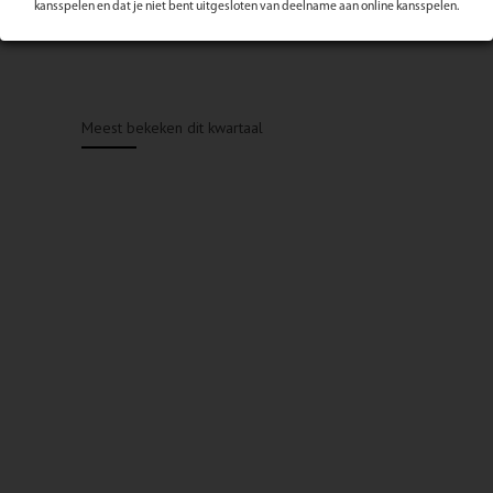
kansspelen en dat je niet bent uitgesloten van deelname aan online kansspelen.
Meest bekeken dit kwartaal