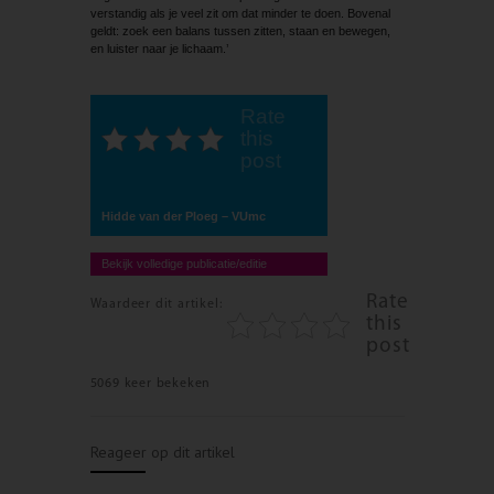
verstandig als je veel zit om dat minder te doen. Bovenal
geldt: zoek een balans tussen zitten, staan en bewegen,
en luister naar je lichaam.’
Rate
this
post
Hidde van der Ploeg – VUmc
Bekijk volledige publicatie/editie
Rate
Waardeer dit artikel:
this
post
5069 keer bekeken
Reageer op dit artikel