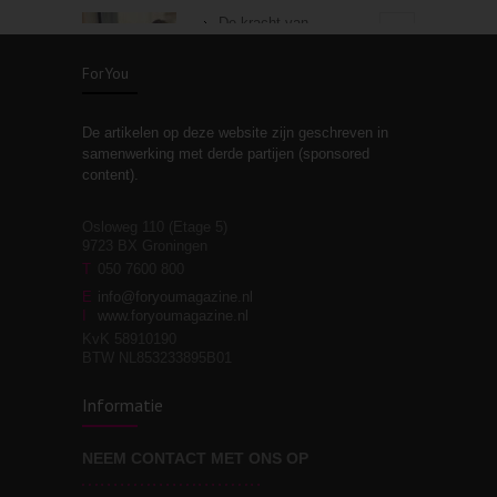
De kracht van
3
zelfreflectie
ForYou
De artikelen op deze website zijn geschreven in
Stiefouderschap en
3
samenwerking met derde partijen (sponsored
relaties
content).
Osloweg 110 (Etage 5)
9723 BX Groningen
Leven zonder
T
050 7600 800
3
moeite!
E
info@foryoumagazine.nl
I
www.foryoumagazine.nl
KvK 58910190
BTW NL853233895B01
Van wens naar
3
Informatie
werkelijkheid
NEEM CONTACT MET ONS OP