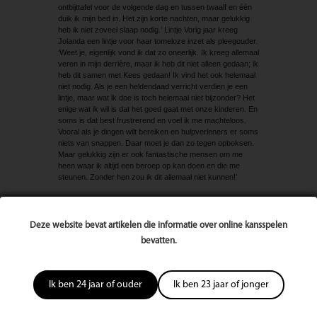
ontbijttafel voor de volgende dag en tussen twaalf en één
duik ik mijn bed in. Het zijn korte nachten, maar gelukkig
heb ik niet zoveel slaap nodig.’ Lintje Vorig jaar kreeg
Jolanda een lintje voor haar tomeloze inzet als pleegouder.
‘Weet je, eigenlijk vond ik dat zo oneerlijk. Ik kreeg allemaal
veren in mijn derrière, maar ik heb dit niet alleen gedaan; ik
heb dit samen met Kees gedaan! Ik vind het ook helemaal
niet nodig. Als je een heldendaad verricht verdien je een
lintje, maar wat ik doe is toch helemaal niet bijzonder? Het
enige wat ik wil is dat het goed gaat met onze kinderen. En
soms is dat best frustrerend en voel ik me machteloos.
Vooral als je dingen wilt bereiken en hulpverleners er soms
niets van snappen. Daar moet je dan zo tegen opboksen.
Maar gelukkig zijn er ook fantastische mensen om me
heen waar ik altijd een beroep op kan doen en die me
steunen. Zonder hen zou ik dit allemaal niet kunnen!’
Bekijk volledige publicatie/editie
Deze website bevat artikelen die informatie over online kansspelen
Rate
Waardeer dit artikel:
bevatten.
this
post
Ik ben 24 jaar of ouder
Ik ben 23 jaar of jonger
2409 keer bekeken