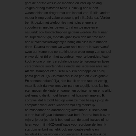
gaat de eerste was in de machine en later op de dag
volgen er nog minstens twee. Gelukkig heb ik een
wasmachine en droger met een inhoud van 11 kilo, anders
moest ik nog veel vaker wassen’, grinnikt Jolanda. ‘Verder
ben ik bezig met telefoontjes met hulpverleners en
voogden én met les geven. En af en toe moeten er
natuurlijk ook boodschappen gedaan worden. Als ik naar
de supermarkt ga, meestal gaat Tyco dan met me mee,
heb ik twee winkelwagentjes nodig om alles in te kunnen
doen. Daarna moeten we weer snel naar huis want vanaf
twee uur komen de eerste kinderen weer terug van school
en wordt het tijd om het avondeten voor te bereiden. Vaak
kook ik drie of vier verschillende soorten groente en twee
verschillende soorten vlees omdat niet iedereen alles lust.
Als we stamppot eten, schil ik 5 kilo aardappelen en bij
pasta gaat er 1,5 kilo macaroni in de pan en 2 kilo gehakt.
En pannenkoeken? Tja, dan bak ik er een stuk of zestig,
maar ik bak dan wel met vier pannen tegelijk hoor. Na het
eten mogen de kinderen gamen en op internet en er is altijd
wel iemand die ik moet helpen met huiswerk maken. Ik
zorg wel dat ik zicht heb op waar ze mee bezig zijn op de
computer, want deze kinderen zijn erg makkelijk
beïnvloedbaar en daardoor erg kwetsbaar. Tussen acht
uur en half elf gaat iedereen naar bed. Daarna heb ik even
mijn vrije uurtjes die ik besteed aan de administratie of het
leren voor mijn HKZ-certificatie voor zorgboerderijen. Ik
start binnenkort namelijk ook met dag­besteding en
begeleid kamer wonen voor jongeren. Daarna dek ik de