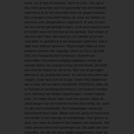
heeft. ‘Ja, ik heb elf kinderen’, lacht ze trots. ‘Het zijn er
iets meer ­geworden dan het gezinnetje met drie kinderen
waar Kees en ik van droomden toen we gingen trouwen.
Een zwangerschap bleef helaas uit, maar we hadden al
wel eens over pleegkinderen nagedacht. Ik was 24 toen
we ons eerste pleegkindje kregen. In de jaren daarna werd
er steeds weer een beroep op ons gedaan. Dan weiger je
dat toch niet? Nee, dan neem je zo’n kleintje op en met
veel liefde en geduld zie je het langzaam opbloeien. Dat is
altijd onze drijfveer geweest.’ Beperkingen ‘Bijna al onze
kinderen hebben een rugzakje. Neem nu Tyco, hij heeft
FAS, het Foetaal Alcohol Syndroom. Hij heeft een
behoorlijke hersenbeschadiging opgelopen omdat zijn
moeder tijdens de zwangerschap alcohol dronk. Dit heeft
een enorme impact op zijn leven. Eén van de gevolgen
hiervan is zijn groeiachterstand. Je zult het misschien niet
zeggen, maar hij is echt al 10 jaar. Naast FAS hebben we
hier in huis ook te maken met ADHD, PDD/NOS, Gilles de
la Tourette en hechtingsstoornissen. De kinderen houden
echt rekening met elkaars beperkingen’, vertelt Jolanda
trots. ‘Ze zullen elkaar daar nooit mee pesten. Maar de
uitbarstingen van de kinderen kunnen best heftig zijn, want
ze zijn snel overprikkeld. Hun verjaardagen vieren we
bijvoorbeeld heel sober. Alleen met ons gezin en heel soms
met familie of een vriendje of vriendinnetje. Hoe ‘gekker’ je
doet, hoe meer de kinderen last hebben van naweeën. Het
roept gewoon heel veel spanningen op. Dat geldt ook voor
vakanties, we zijn wel eens dagjes weggeweest, maar op