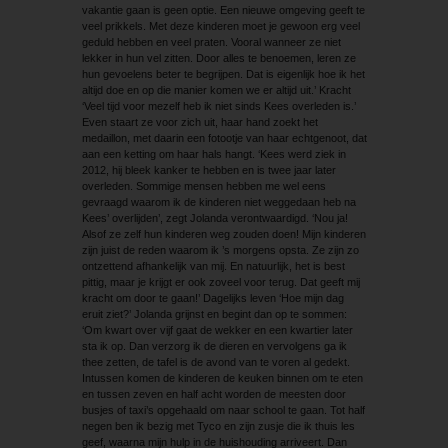
vakantie gaan is geen optie. Een nieuwe omgeving geeft te
veel prikkels. Met deze kinderen moet je gewoon erg veel
geduld hebben en veel praten. Vooral wanneer ze niet
lekker in hun vel zitten. Door alles te benoemen, leren ze
hun gevoelens beter te begrijpen. Dat is eigenlijk hoe ik het
altijd doe en op die manier komen we er altijd uit.’ Kracht
‘Veel tijd voor mezelf heb ik niet sinds Kees overleden is.’
Even staart ze voor zich uit, haar hand zoekt het
medaillon, met daarin een fotootje van haar echtgenoot, dat
aan een ketting om haar hals hangt. ‘Kees werd ziek in
2012, hij bleek kanker te hebben en is twee jaar later
overleden. Sommige mensen hebben me wel eens
gevraagd waarom ik de kinderen niet weggedaan heb na
Kees’ overlijden’, zegt Jolanda verontwaardigd. ‘Nou ja!
Alsof ze zelf hun kinderen weg zouden doen! Mijn kinderen
zijn juist de reden waarom ik ’s morgens opsta. Ze zijn zo
ontzettend afhankelijk van mij. En natuurlijk, het is best
pittig, maar je krijgt er ook zoveel voor terug. Dat geeft mij
kracht om door te gaan!’ Dagelijks leven ‘Hoe mijn dag
eruit ziet?’ Jolanda grijnst en begint dan op te sommen:
‘Om kwart over vijf gaat de wekker en een kwartier later
sta ik op. Dan verzorg ik de dieren en vervolgens ga ik
thee zetten, de tafel is de avond van te voren al gedekt.
Intussen komen de kinderen de keuken binnen om te eten
en tussen zeven en half acht worden de meesten door
busjes of taxi’s opgehaald om naar school te gaan. Tot half
negen ben ik bezig met Tyco en zijn zusje die ik thuis les
geef, waarna mijn hulp in de huishouding arriveert. Dan