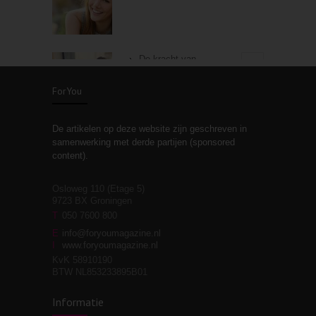
De kracht van
3
zelfreflectie
ForYou
De artikelen op deze website zijn geschreven in
Stiefouderschap en
3
samenwerking met derde partijen (sponsored
relaties
content).
Osloweg 110 (Etage 5)
9723 BX Groningen
Leven zonder
T
050 7600 800
3
moeite!
E
info@foryoumagazine.nl
I
www.foryoumagazine.nl
KvK 58910190
BTW NL853233895B01
Van wens naar
3
Informatie
werkelijkheid