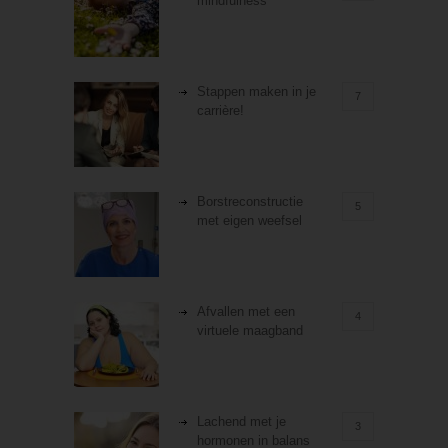
mindfulness
Stappen maken in je
7
carrière!
Borstreconstructie
5
met eigen weefsel
Afvallen met een
4
virtuele maagband
Lachend met je
3
hormonen in balans