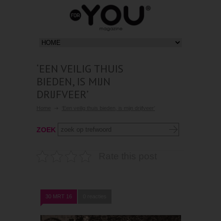
‘EEN VEILIG THUIS
BIEDEN, IS MIJN
DRIJFVEER’
Home
‘Een veilig thuis bieden, is mijn drijfveer’
ZOEK
Rate this post
30 MRT 16
0 reacties