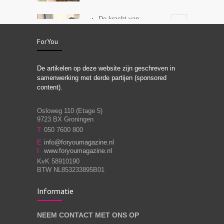
De kracht van
3
zelfreflectie
ForYou
De artikelen op deze website zijn geschreven in
Stiefouderschap en
3
samenwerking met derde partijen (sponsored
relaties
content).
Osloweg 110 (Etage 5)
9723 BX Groningen
Leven zonder
T
050 7600 800
3
moeite!
E
info@foryoumagazine.nl
I
www.foryoumagazine.nl
KvK 58910190
BTW NL853233895B01
Van wens naar
3
Informatie
werkelijkheid
NEEM CONTACT MET ONS OP