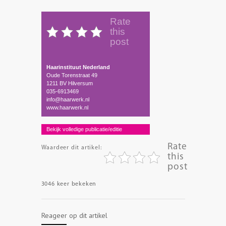
Rate
this
post
Haarinstituut Nederland
Oude Torenstraat 49
1211 BV Hilversum
035-6913469
info@haarwerk.nl
www.haarwerk.nl
Bekijk volledige publicatie/editie
Rate
Waardeer dit artikel:
this
post
3046 keer bekeken
Reageer op dit artikel