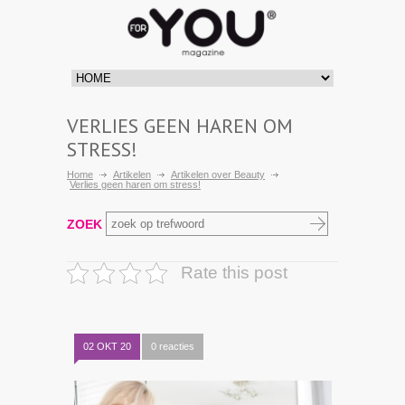
VERLIES GEEN HAREN OM
STRESS!
Home
Artikelen
Artikelen over Beauty
Verlies geen haren om stress!
ZOEK
Rate this post
02 OKT 20
0 reacties