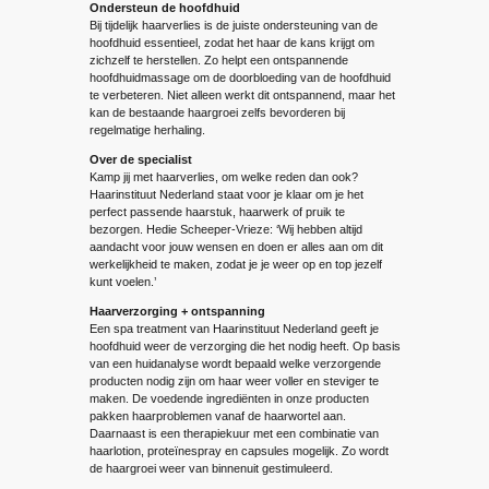
Ondersteun de hoofdhuid
Bij tijdelijk haarverlies is de juiste ondersteuning van de
hoofdhuid essentieel, zodat het haar de kans krijgt om
zichzelf te herstellen. Zo helpt een ontspannende
hoofdhuidmassage om de doorbloeding van de hoofdhuid
te verbeteren. Niet alleen werkt dit ontspannend, maar het
kan de bestaande haargroei zelfs bevorderen bij
regelmatige herhaling.
Over de specialist
Kamp jij met haarverlies, om welke reden dan ook?
Haarinstituut Nederland staat voor je klaar om je het
perfect passende haarstuk, haarwerk of pruik te
bezorgen. Hedie Scheeper-Vrieze: ‘Wij hebben altijd
aandacht voor jouw wensen en doen er alles aan om dit
werkelijkheid te maken, zodat je je weer op en top jezelf
kunt voelen.’
Haarverzorging + ontspanning
Een spa treatment van Haarinstituut Nederland geeft je
hoofdhuid weer de verzorging die het nodig heeft. Op basis
van een huidanalyse wordt bepaald welke verzorgende
producten nodig zijn om haar weer voller en steviger te
maken. De voedende ingrediënten in onze producten
pakken haarproblemen vanaf de haarwortel aan.
Daarnaast is een therapiekuur met een combinatie van
haarlotion, proteïnespray en capsules mogelijk. Zo wordt
de haargroei weer van binnenuit gestimuleerd.