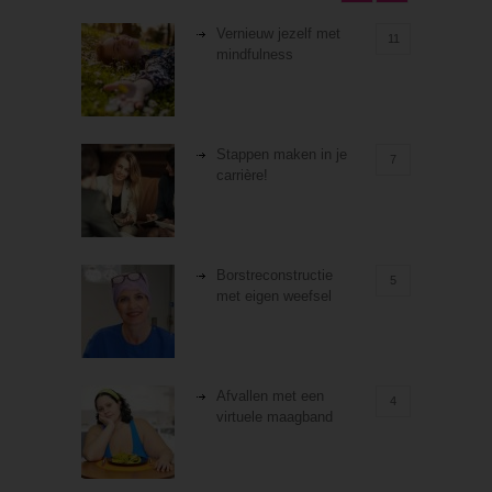
Vernieuw jezelf met
11
mindfulness
Stappen maken in je
7
carrière!
Borstreconstructie
5
met eigen weefsel
Afvallen met een
4
virtuele maagband