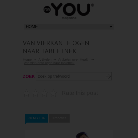
VAN VIERKANTE OGEN
NAAR TABLETNEK
Home
Artikelen
Artikelen over Health
Van vierkante ogen naar tabletnek
ZOEK
Rate this post
30 MRT 16
0 reacties