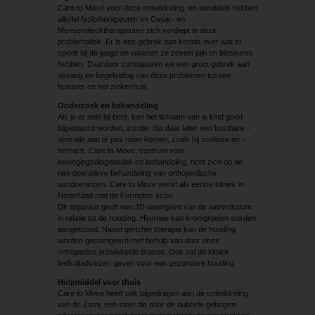
Care to Move voor deze ontwikkeling, en inmiddels hebben
allerlei fysiotherapeuten en Cesar- en
Mensendiecktherapeuten zich verdiept in deze
problematiek. Er is een gebrek aan kennis over wat er
speelt bij de jeugd en waarom ze zoveel pijn en blessures
hebben. Daardoor constateren we een groot gebrek aan
opvang en begeleiding van deze problemen tussen
huisarts en het ziekenhuis.
Onderzoek en behandeling
Als je er snel bij bent, kan het lichaam van je kind goed
bijgestuurd worden, zonder dat daar later een kostbare ­
operatie aan te pas moet komen, zoals bij scoliose en ­
hernia’s. Care to Move, centrum voor
bewegingsdiagnostiek en behandeling, richt zich op de
niet-operatieve behandeling van orthopedische
aandoeningen. Care to Move werkt als eerste kliniek in
Nederland met de Formetric scan.
Dit apparaat geeft een 3D-weergave van de wervelkolom
in relatie tot de houding. Hiermee kan kromgroeien worden
aangetoond. Naast gerichte therapie kan de houding
worden gecorrigeerd met behulp van door onze
orthopeden ontwikkelde braces. Ook zal de kliniek
leefstijladviezen geven voor een gezondere houding.
Hulpmiddel voor thuis
Care to Move heeft ook bijgedragen aan de ontwikkeling
van de Zami, een stoel die door de dubbele gebogen