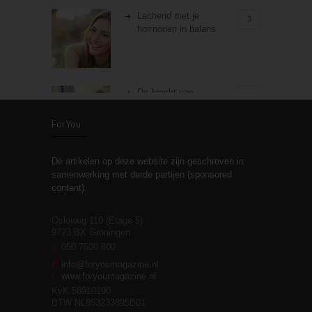
Lachend met je
3
hormonen in balans
De kracht van
3
zelfreflectie
ForYou
De artikelen op deze website zijn geschreven in
Stiefouderschap en
3
samenwerking met derde partijen (sponsored
relaties
content).
Osloweg 110 (Etage 5)
9723 BX Groningen
Leven zonder
T
050 7600 800
3
moeite!
E
info@foryoumagazine.nl
I
www.foryoumagazine.nl
KvK 58910190
BTW NL853233895B01