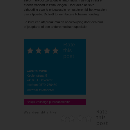
zitvorm ervoor zorgt dat je ‘automatisch’ de rug strekt en
steeds varieert in zithoudingen. Door deze actieve
zithouding train je onbewust je rompspieren bij het wisselen
van zitpositie. Dit leidt tot een betere lichaamshouding.
Je kunt een afspraak maken op verwijzing door een huis-
of jeugdarts of een andere medisch specialist.
Rate
this
post
Care to Move
Keulenstraat 8
7418 ET Deventer
telefoon 0570-760450
www.caretomove.nl
Bekijk volledige publicatie/editie
Rate
Waardeer dit artikel:
this
post