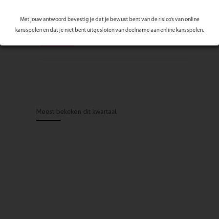
Met jouw antwoord bevestig je dat je bewust bent van de risico’s van online
kansspelen en dat je niet bent uitgesloten van deelname aan online kansspelen.
Meest bekeken dit kwartaal