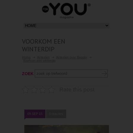
VOORKOM EEN
WINTERDIP
Home
Artikelen
Artikelen over Beauty
Voorkom een winterdip
ZOEK
Rate this post
09 SEP 15
0 reacties