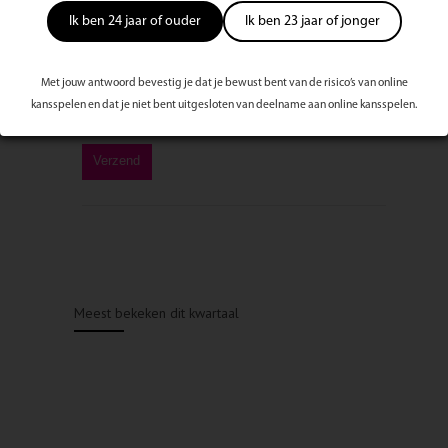
Ik ben 24 jaar of ouder
Ik ben 23 jaar of jonger
Met jouw antwoord bevestig je dat je bewust bent van de risico’s van online
kansspelen en dat je niet bent uitgesloten van deelname aan online kansspelen.
Meest bekeken dit kwartaal