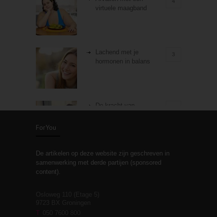
4
virtuele maagband
Lachend met je
3
hormonen in balans
De kracht van
3
zelfreflectie
ForYou
De artikelen op deze website zijn geschreven in
Stiefouderschap en
3
samenwerking met derde partijen (sponsored
relaties
content).
Osloweg 110 (Etage 5)
9723 BX Groningen
Leven zonder
T
050 7600 800
3