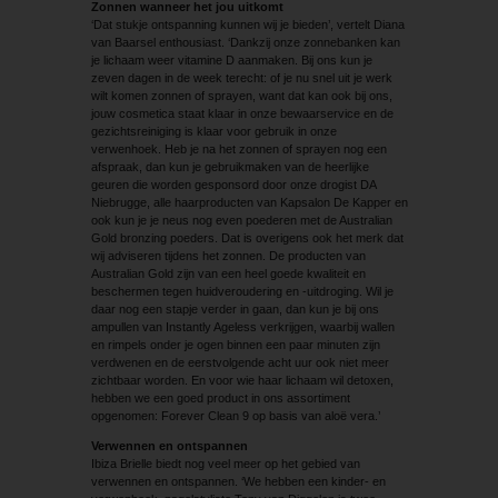
Zonnen wanneer het jou uitkomt
‘Dat stukje ontspanning kunnen wij je bieden’, vertelt Diana
van Baarsel enthousiast. ‘Dankzij onze zonnebanken kan
je lichaam weer vitamine D aanmaken. Bij ons kun je
zeven dagen in de week terecht: of je nu snel uit je werk
wilt komen zonnen of sprayen, want dat kan ook bij ons,
jouw cosmetica staat klaar in onze bewaarservice en de
gezichtsreiniging is klaar voor gebruik in onze
verwenhoek. Heb je na het zonnen of sprayen nog een
afspraak, dan kun je gebruikmaken van de heerlijke
geuren die worden gesponsord door onze drogist DA
Niebrugge, alle haarproducten van Kapsalon De Kapper en
ook kun je je neus nog even poederen met de Australian
Gold bronzing poeders. Dat is overigens ook het merk dat
wij adviseren tijdens het zonnen. De producten van
Australian Gold zijn van een heel goede kwaliteit en
beschermen tegen huidveroudering en -uitdroging. Wil je
daar nog een stapje verder in gaan, dan kun je bij ons
ampullen van Instantly Ageless verkrijgen, waarbij wallen
en rimpels onder je ogen binnen een paar minuten zijn
verdwenen en de eerstvolgende acht uur ook niet meer
zichtbaar worden. En voor wie haar lichaam wil detoxen,
hebben we een goed product in ons assortiment
opgenomen: Forever Clean 9 op basis van aloë vera.’
Verwennen en ontspannen
Ibiza Brielle biedt nog veel meer op het gebied van
verwennen en ontspannen. ‘We hebben een kinder- en