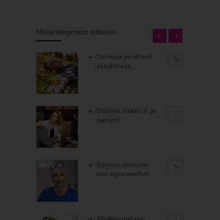
Meest besproken artikelen
Vernieuw jezelf met
11
mindfulness
Stappen maken in je
7
carrière!
Borstreconstructie
5
met eigen weefsel
Afvallen met een