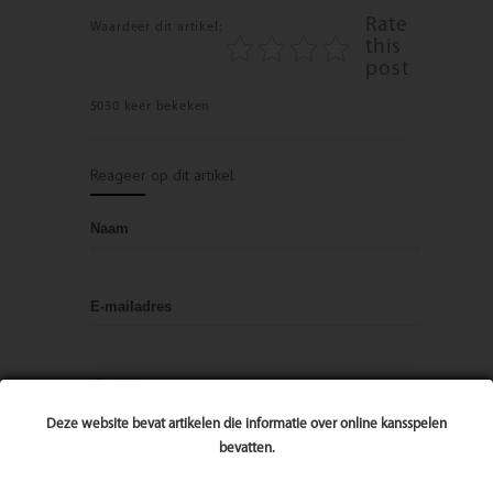
Rate
Waardeer dit artikel:
this
post
5030 keer bekeken
Reageer op dit artikel
Naam
E-mailadres
Bericht
Deze website bevat artikelen die informatie over online kansspelen
bevatten.