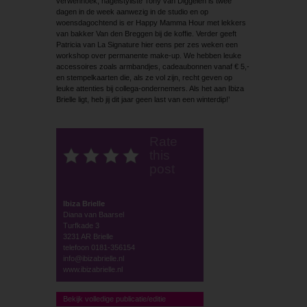
verwenhoek, nagelstyliste Tony van Diggelen is twee
dagen in de week aanwezig in de studio en op
woensdagochtend is er Happy Mamma Hour met lekkers
van bakker Van den Breggen bij de koffie. Verder geeft
Patricia van La Signature hier eens per zes weken een
workshop over permanente make-up. We hebben leuke
accessoires zoals armbandjes, cadeaubonnen vanaf € 5,-
en stempelkaarten die, als ze vol zijn, recht geven op
leuke attenties bij collega-ondernemers. Als het aan Ibiza
Brielle ligt, heb jij dit jaar geen last van een winterdip!’
Rate
this
post
Ibiza Brielle
Diana van Baarsel
Turfkade 3
3231 AR Brielle
telefoon 0181-356154
info@ibizabrielle.nl
www.ibizabrielle.nl
Bekijk volledige publicatie/editie