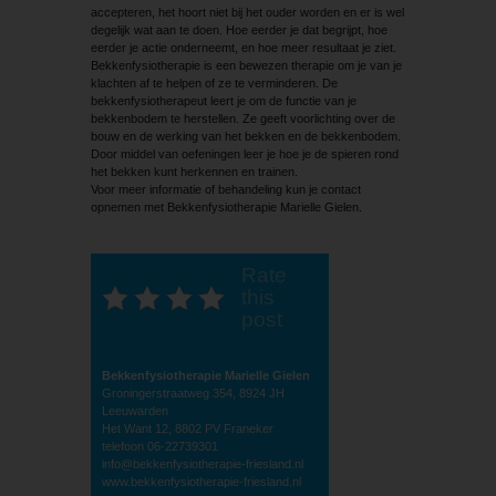
accepteren, het hoort niet bij het ouder worden en er is wel
degelijk wat aan te doen. Hoe eerder je dat begrijpt, hoe
eerder je actie onderneemt, en hoe meer resultaat je ziet.
Bekkenfysiotherapie is een bewezen therapie om je van je
klachten af te helpen of ze te verminderen. De
bekkenfysiotherapeut leert je om de functie van je
bekkenbodem te herstellen. Ze geeft voorlichting over de
bouw en de werking van het bekken en de bekkenbodem.
Door middel van oefeningen leer je hoe je de spieren rond
het bekken kunt herkennen en trainen.
Voor meer informatie of behandeling kun je contact
opnemen met Bekkenfysiotherapie Marielle Gielen.
Rate
this
post
Bekkenfysiotherapie Marielle Gielen
Groningerstraatweg 354, 8924 JH
Leeuwarden
Het Want 12, 8802 PV Franeker
telefoon 06-22739301
info@bekkenfysiotherapie-friesland.nl
www.bekkenfysiotherapie-friesland.nl