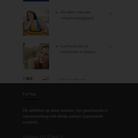
Afvallen met een
4
virtuele maagband
Lachend met je
3
hormonen in balans
De kracht van
3
zelfreflectie
ForYou
De artikelen op deze website zijn geschreven in
Stiefouderschap en
3
samenwerking met derde partijen (sponsored
relaties
content).
Osloweg 110 (Etage 5)