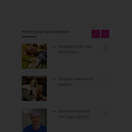
Meest besproken artikelen
Vernieuw jezelf met
11
mindfulness
Stappen maken in je
7
carrière!
Borstreconstructie
5
met eigen weefsel