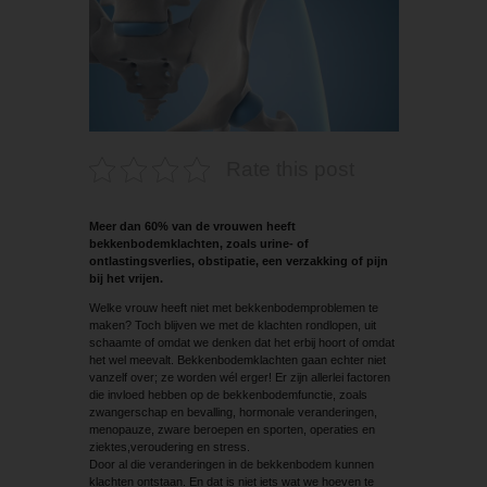
Rate this post
Meer dan 60% van de vrouwen heeft
bekkenbodemklachten, zoals urine- of
ontlastingsverlies, obstipatie, een verzakking of pijn
bij het vrijen.
Welke vrouw heeft niet met bekkenbodemproblemen te
maken? Toch blijven we met de klachten rondlopen, uit
schaamte of omdat we denken dat het erbij hoort of omdat
het wel meevalt. Bekkenbodemklachten gaan echter niet
vanzelf over; ze worden wél erger! Er zijn allerlei factoren
die invloed hebben op de bekkenbodemfunctie, zoals
zwangerschap en bevalling, hormonale veranderingen,
meno­pauze, zware beroepen en sporten, operaties en
ziektes,veroudering en stress.
Door al die veranderingen in de bekkenbodem kunnen
klachten ontstaan. En dat is niet iets wat we hoeven te