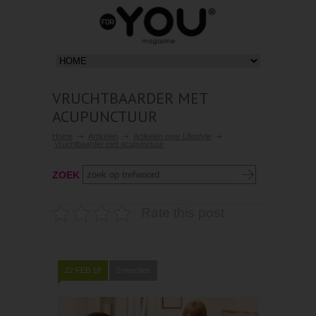
VRUCHTBAARDER MET
ACUPUNCTUUR
Home
Artikelen
Artikelen over Lifestyle
Vruchtbaarder met acupunctuur
ZOEK
Rate this post
22 FEB 18
0 reacties