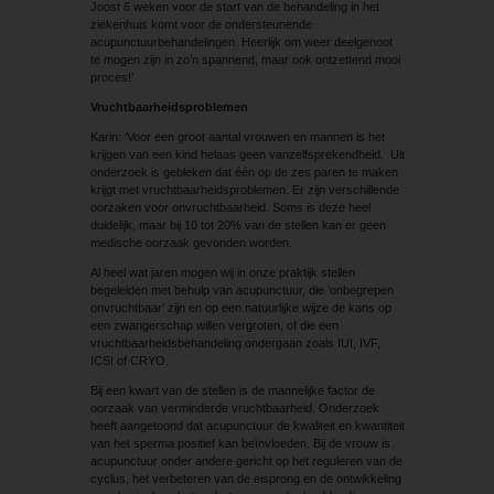
Joost 6 weken voor de start van de behandeling in het
ziekenhuis komt voor de ondersteunende
acupunctuurbehandelingen. Heerlijk om weer deelgenoot
te mogen zijn in zo’n spannend, maar ook ontzettend mooi
proces!’
Vruchtbaarheidsproblemen
Karin: ‘Voor een groot aantal vrouwen en mannen is het
krijgen van een kind helaas geen vanzelfsprekendheid. Uit
onderzoek is gebleken dat één op de zes paren te maken
krijgt met vruchtbaarheidsproblemen. Er zijn verschillende
oorzaken voor onvruchtbaarheid. Soms is deze heel
duidelijk, maar bij 10 tot 20% van de stellen kan er geen
medische oorzaak gevonden worden.
Al heel wat jaren mogen wij in onze praktijk stellen
begeleiden met behulp van acupunctuur, die ‘onbegrepen
onvruchtbaar’ zijn en op een natuurlijke wijze de kans op
een zwangerschap willen vergroten, of die een
vruchtbaarheidsbehandeling ondergaan zoals IUI, IVF,
ICSI of CRYO.
Bij een kwart van de stellen is de mannelijke factor de
oorzaak van verminderde vruchtbaarheid. Onderzoek
heeft aangetoond dat acupunctuur de kwaliteit en kwantiteit
van het sperma positief kan beïnvloeden. Bij de vrouw is
acupunctuur onder andere gericht op het reguleren van de
cyclus, het verbeteren van de eisprong en de ontwikkeling