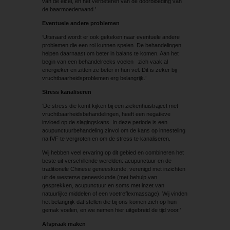
van de eicel, en het verbeteren van de doorbloeding van
de baarmoederwand.’
Eventuele andere problemen
‘Uiteraard wordt er ook gekeken naar eventuele andere
problemen die een rol kunnen spelen. De behandelingen
helpen daarnaast om beter in balans te komen. Aan het
begin van een behandelreeks voelen zich vaak al
energieker en zitten ze beter in hun vel. Dit is zeker bij
vruchtbaarheidsproblemen erg belangrijk.’
Stress kanaliseren
‘De stress die komt kijken bij een ziekenhuistraject met
vruchtbaarheidsbehandelingen, heeft een negatieve
invloed op de slagingskans. In deze periode is een
acupunctuurbehandeling zinvol om de kans op innesteling
na IVF te vergroten en om de stress te kanaliseren.
Wij hebben veel ervaring op dit gebied en combineren het
beste uit verschillende werelden: acupunctuur en de
traditionele Chinese geneeskunde, verenigd met inzichten
uit de westerse geneeskunde (met behulp van
gesprekken, acupunctuur en soms met inzet van
natuurlijke middelen of een voetreflexmassage). Wij vinden
het belangrijk dat stellen die bij ons komen zich op hun
gemak voelen, en we nemen hier uitgebreid de tijd voor.’
Afspraak maken