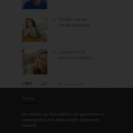
Afvallen met een
4
virtuele maagband
Lachend met je
3
hormonen in balans
De kracht van
3
zelfreflectie
ForYou
De artikelen op deze website zijn geschreven in
Stiefouderschap en
3
samenwerking met derde partijen (sponsored
relaties
content).