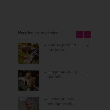
Meest besproken artikelen
Vernieuw jezelf met
11
mindfulness
Stappen maken in je
7
carrière!
Borstreconstructie
5
met eigen weefsel