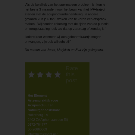
‘Als de kwaliteit van het sperma een probleem is, kun je
het beste 3 maanden voor het begin van het IVF-traject
starten met de acupunctuurbehandeling. In andere
gevallen kun je 6 tot 8 weken van te voren een afspraak
maken. Wij houden rekening met de tijden van de punctie
en terugplaatsing, ook als dat op zaterdag of zondag is.’
‘Iedere keer wanneer wij een geboortekaartje mogen
ontvangen, zijn ook wij echt blij!’
De namen van Joost, Marjolein en Eva zijn gefingeerd.
Rate
this
post
Het Element
Artsenpraktijk voor
Acupunctuur en
Natuurgeneeskunde
Holterberg 1A
2402 ZA Alphen aan den Rijn
0172-764777
06-20660609
info@hetelement.net