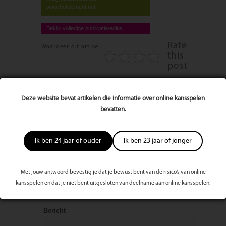
www.hetelement.net
Bekijk volledige publicatie/editie
Rate
Waardeer dit artikel:
this
post
2677 keer bekeken
Deze website bevat artikelen die informatie over online kansspelen
bevatten.
Reageer op dit artikel
Naam
Ik ben 24 jaar of ouder
Ik ben 23 jaar of jonger
Met jouw antwoord bevestig je dat je bewust bent van de risico’s van online
E-mailadres
kansspelen en dat je niet bent uitgesloten van deelname aan online kansspelen.
Bericht