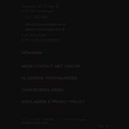
Osloweg 110 (Etage 5)
9723 BX Groningen
Leven zonder
T
050 7600 800
3
moeite!
E
info@foryoumagazine.nl
I
www.foryoumagazine.nl
KvK 58910190
BTW NL853233895B01
Van wens naar
3
Informatie
werkelijkheid
NEEM CONTACT MET ONS OP
ALGEMENE VOORWAARDEN
Wat voor leider wil jij
3
zijn?
COOKIEVERKLARING
DISCLAIMER & PRIVACY POLICY
© Copyright -
ForYou
© Afbeeldingen
Shutterstock.com
Top