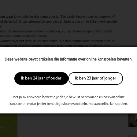
len waar jouw geliefde dier bang voor is. Zijn dit de kleuren van het vuurwerk?
of de lucht? Dit zijn allemaal dingen die van belang zijn om te kijken welk middel
e.
door de ­vuurwerkperiode heen te helpen, kun je het meest geschikte middel
klassiek homeopaat voor dieren.
orden over het gebruik van het middel. De homeopathische producten die je
samengesteld uit verschillende middelen in de hoop dat het juiste middel voor
 werkend homeopaat voor dieren zal altijd op zoek gaan naar één middel dat
Mee
k worden eventuele bestaande (emotionele of fysieke) klachten meegenomen in
Deze website bevat artikelen die informatie over online kansspelen bevatten.
Ik ben 24 jaar of ouder
Ik ben 23 jaar of jonger
te
s
st
Met jouw antwoord bevestig je dat je bewust bent van de risico’s van online
kansspelen en dat je niet bent uitgesloten van deelname aan online kansspelen.
il.com