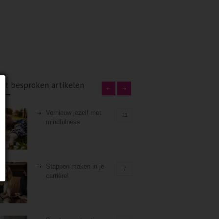
st besproken artikelen
Vernieuw jezelf met
11
mindfulness
Stappen maken in je
7
carrière!