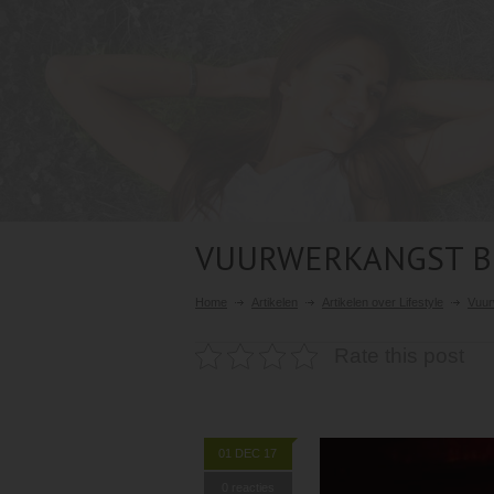
VUURWERKANGST BI
Home
Artikelen
Artikelen over Lifestyle
Vuur
Rate this post
01 DEC 17
0 reacties