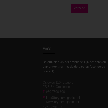
ForYou
De artikelen op deze website zijn geschreven i
samenwerking met derde partijen (sponsored
content).
Osloweg 110 (Etage 5)
9723 BX Groningen
T
050 7600 800
E
info@foryoumagazine.nl
I
www.foryoumagazine.nl
KvK 58910190