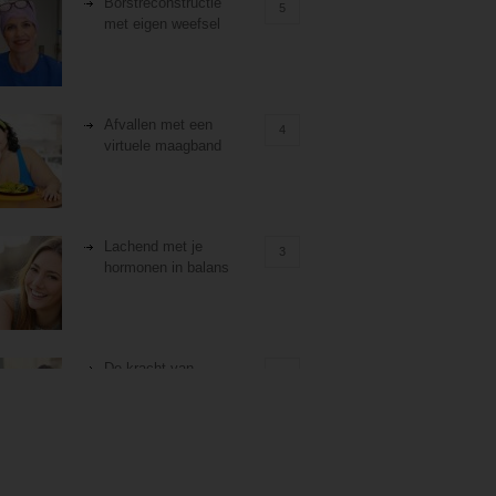
Borstreconstructie
5
met eigen weefsel
Afvallen met een
4
virtuele maagband
Lachend met je
3
hormonen in balans
De kracht van
3
zelfreflectie
Stiefouderschap en
3