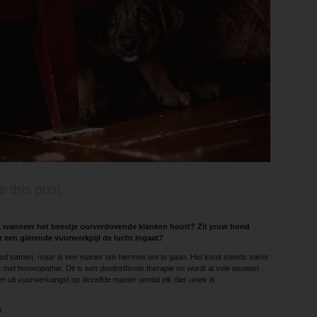
e this post
k ­wanneer het beestje oorverdovende klanken hoort? Zit jouw hond
 een gierende vuurwerkpijl de lucht ingaat?
oed samen, maar is een manier om hiermee om te gaan. Het komt steeds vaker
met homeopathie. Dit is een doeltreffende therapie en wordt al vele eeuwen
er uit vuurwerkangst op dezelfde manier omdat elk dier uniek is.
n