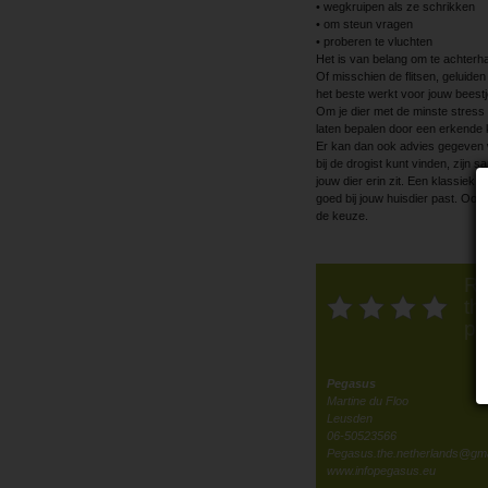
• wegkruipen als ze schrikken
• om steun vragen
• proberen te vluchten
Het is van belang om te achterha
Of misschien de flitsen, geluiden 
het beste werkt voor jouw beestj
Om je dier met de minste stress 
laten bepalen door een erkende 
Er kan dan ook advies gegeven w
bij de drogist kunt vinden, zijn 
jouw dier erin zit. Een klassiek
goed bij jouw huisdier past. Oo
de keuze.
Ra
thi
po
Pegasus
Martine du Floo
Leusden
06-50523566
Pegasus.the.netherlands@gma
www.infopegasus.eu