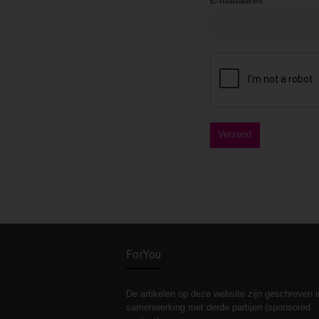
E-mailadres
ForYou
De artikelen op deze website zijn geschreven i
samenwerking met derde partijen (sponsored