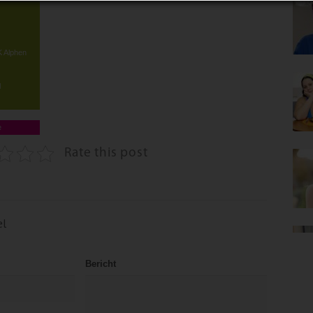
K Alphen
l
e
Rate this post
el
Bericht