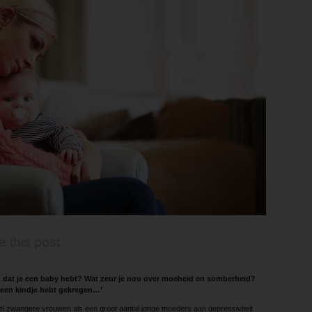
e this post
jn dat je een baby hebt? Wat zeur je nou over moeheid en somberheid?
e een kindje hebt gekregen…’
eel zwangere vrouwen als een groot aantal jonge moeders aan depressiviteit