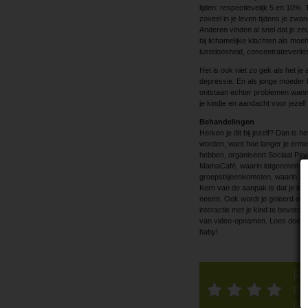
lijden: respectievelijk 5 en 10
zoveel in je leven tijdens je zwa
Anderen vinden al snel dat je zeu
bij lichamelijke klachten als moe
lusteloosheid, concentratieverl
Het is ook niet zo gek als het je
depressie. En als jonge moeder li
ontstaan echter problemen wanne
je kindje en aandacht voor jezelf
Behandelingen
Herken je dit bij jezelf? Dan is 
worden, want hoe langer je erme
hebben, organiseert Sociaal Psy
MamaCafé, waarin lotgenoten el
groepsbijeenkomsten, waarin ze v
Kern van de aanpak is dat je lee
neemt. Ook wordt je geleerd om 
interactie met je kind te bevord
van video-opnamen. Loes doet ve
baby!
Ra
thi
po