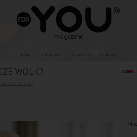
HOME
ARTIKELEN
RUBRIEKEN
CONTACT
OZE WOLK?
ZOEK
 is nou die roze wolk?
Mee