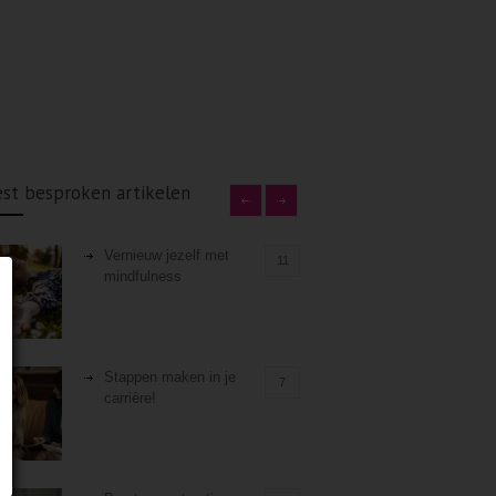
st besproken artikelen
Vernieuw jezelf met
11
mindfulness
Stappen maken in je
7
carrière!