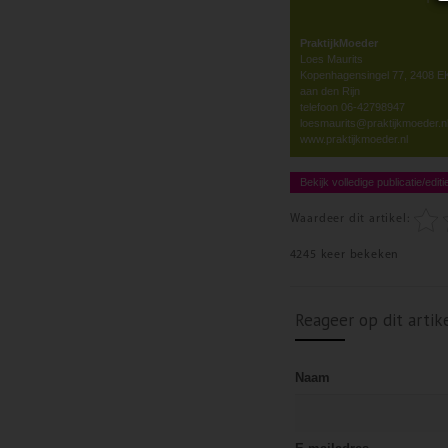
PraktijkMoeder
Loes Maurits
Kopenhagensingel 77, 2408 E
aan den Rijn
telefoon 06-42798947
loesmaurits@praktijkmoeder.n
www.praktijkmoeder.nl
Bekijk volledige publicatie/editi
Waardeer dit artikel:
4245 keer bekeken
Reageer op dit artik
Naam