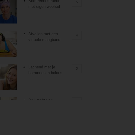
Borstreconstructie
5
met eigen weefsel
Afvallen met een
4
virtuele maagband
Lachend met je
3
hormonen in balans
De kracht van
3
zelfreflectie
Stiefouderschap en
3