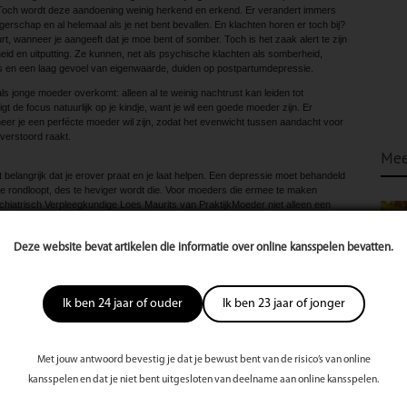
%. Toch wordt deze aandoening weinig herkend en erkend. Er verandert immers
ngerschap en al helemaal als je net bent bevallen. En klachten horen er toch bij?
rt, wanneer je aangeeft dat je moe bent of somber. Toch is het zaak alert te zijn
heid en uitputting. Ze kunnen, net als psychische klachten als somberheid,
ies en een laag gevoel van eigenwaarde, duiden op postpartumdepressie.
 als jonge moeder overkomt: alleen al te weinig nachtrust kan leiden tot
gt de focus natuurlijk op je kindje, want je wil een goede moeder zijn. Er
er je een perfécte moeder wil zijn, zodat het evenwicht tussen aandacht voor
 verstoord raakt.
Mee
het belangrijk dat je erover praat en je laat helpen. Een depressie moet behandeld
e rondloopt, des te heviger wordt die. Voor moeders die ermee te maken
chiatrisch Verpleegkundige Loes Maurits van PraktijkMoeder niet alleen een
kaar kunnen ontmoeten, maar ook individuele gesprekken en
oorlichting geeft en allerlei thema’s bespreekt.
Deze website bevat artikelen die informatie over online kansspelen bevatten.
rt om structuur aan te brengen in je dagen, en dat je voldoende nachtrust
de positieve aspecten van je nieuwe leven als moeder te zien, en om de
eren. Dat gebeurt niet alleen door middel van gesprekken, maar ook met behulp
rder aan huisbezoek. Je krijgt handvatten voor een betere toekomst met je
Ik ben 24 jaar of ouder
Ik ben 23 jaar of jonger
Met jouw antwoord bevestig je dat je bewust bent van de risico’s van online
te
s
kansspelen en dat je niet bent uitgesloten van deelname aan online kansspelen.
st