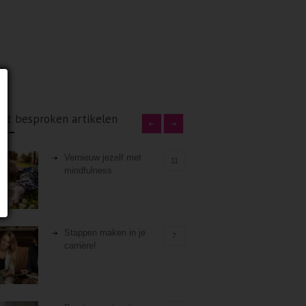
st besproken artikelen
Vernieuw jezelf met
11
mindfulness
Stappen maken in je
7
carrière!