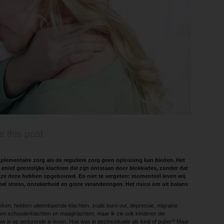
e this post
lementaire zorg als de reguliere zorg geen oplossing kan bieden. Het
 en/of geestelijke klachten die zijn ontstaan door blokkades, zonder dat
t ze deze hebben opgebouwd. En niet te vergeten: momenteel leven wij
eel stress, onzekerheid en grote veranderingen. Het risico om uit balans
oeken, hebben uiteenlopende klachten, zoals burn-out, depressie, migraine
- en schouderklachten en maagklachten, maar ik zie ook kinderen die
w je op gedurende je leven. Hoe was je gezinssituatie als kind of puber? Maar