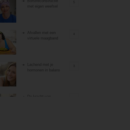
Borstreconstructie
5
met eigen weefsel
Afvallen met een
4
virtuele maagband
Lachend met je
3
hormonen in balans
De kracht van
3
zelfreflectie
Stiefouderschap en
3