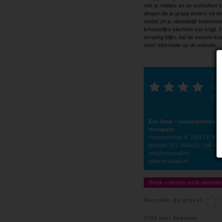
ook je relaties en de werksfeer 
dingen die je graag anders wil d
omdat ze je uiteindelijk belemmer
lichamelijke klachten van krijgt. 
ervaring blijkt, dat de meeste kla
meer informatie op de website.
Ra
thi
po
Eva Staal – natuurgeneesku
therapeut
Hyacintenlaan 6, 2361 LP Wa
telefoon 071-3648421 / 06-43
info@evastaal.nl
www.evastaal.nl
Bekijk volledige publicatie/editi
Waardeer dit artikel:
5192 keer bekeken