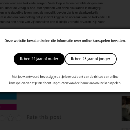
kunnen voor een blokkade zorgen. Vaak loop je tegen dezelfde dingen aan;
oen, maar de vraag is hoe. Het opheffen van deze blokkades is belangrijk,
en in je dagelijks leven, met als mogelijk gevolg dat je er daadwerkelijk
Het is dan ook van belang dat je inzicht krijgt in de oorzaak van de blokkade. Uit
nten na een serie van vijf consulten een duidelijk verschil ervaren. Kijk voor
Deze website bevat artikelen die informatie over online kansspelen bevatten.
te
Mee
s
st
Ik ben 24 jaar of ouder
Ik ben 23 jaar of jonger
ndig
Met jouw antwoord bevestig je dat je bewust bent van de risico’s van online
rmond
kansspelen en dat je niet bent uitgesloten van deelname aan online kansspelen.
833353
e
Rate this post