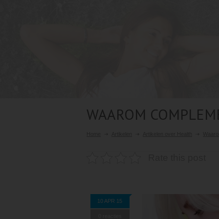
WAAROM COMPLEME
Home
Artikelen
Artikelen over Health
Waaro
Rate this post
10 APR 15
0 reacties