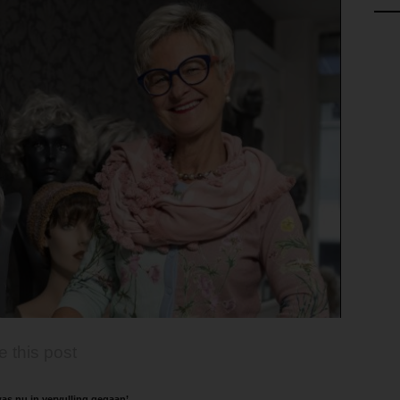
e this post
as nu in vervulling gegaan’