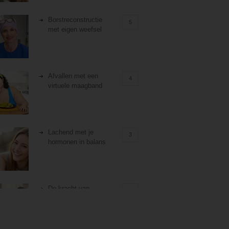
Borstreconstructie
5
met eigen weefsel
Afvallen met een
4
virtuele maagband
Lachend met je
3
hormonen in balans
De kracht van
3
zelfreflectie