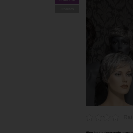
0 reacties
Rat
‘Een lang gekoesterde wens w