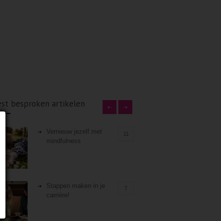
st besproken artikelen
Vernieuw jezelf met
11
mindfulness
Stappen maken in je
7
carrière!