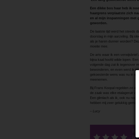
Een dikke bos haar heb ik noo
haargrens verplaatste zich na
en al mijn inspanningen met g
geworden.
De laatste tijd werd het steeds du
doorslag in mijn aarzeling. Bij s
als je haren dunner worden? Dez
moeite mee.
De arts waar ik een verwijsbrie
bijna kaal hoofd wilde lopen. E
volgende dag zat ik tegenover mi
bewonderen, en even werd ik er
gekoesterde wens was nu in vervu
meenemen.
Bij Frans Koopal regelden ze all
de zaak was elke etalageruit voo
Een glimlach als ik, ook nu nog,
hebben mij zeer gelukkig gemaak
– Lucy
Ra
thi