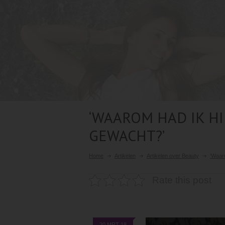
‘WAAROM HAD IK HI
GEWACHT?’
Home
Artikelen
Artikelen over Beauty
‘Waar
Rate this post
20 MRT 18