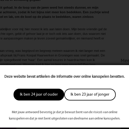
it gehad. In de loop van de jaren werd het steeds dunner, en mijn
ar achteren, zodat ik het bijna niet meer kon bedekken. Een zuchtje wind
el en lak, om de boel op de plaats te bedekken, waren zinloos
idelijker voor mij: hier moest ik iets aan laten doen. Mijn beste vriendin gaf de
lechte ogen, gebit of gehoor laat je er toch ook iets aan doen, dus waarom niet
e aanpassingen maken je leven zoveel gemakkelijker, en niemand heeft er
f aan vroeg, was begripvol en begreep meteen waarom ik niet langer met een
en afspraak bij Frans Koopal Haarwerken in Groningen was snel gemaakt. De
Mee
jn spiegelbeeld met ‘haar’. Een aantal keuzes in haardrachten kon ik
 emotioneel van. Waarom had ik hier zo lang mee gewacht? Een lang
lling gegaan: eindelijk weer haar op mijn hoofd. Ik kon het haarwerk gelijk
Deze website bevat artikelen die informatie over online kansspelen bevatten.
es met de verzekering, dus ook dat was een zorg minder. Bij het verlaten van
r mij. Ik zag een zelfverzekerde vrouw, met haar, en geen angst voor de wind.
 in de spiegel kijk. Dank aan het team van Frans Koopal Haarwerken. Jullie
Ik ben 24 jaar of ouder
Ik ben 23 jaar of jonger
t met mijn nieuwe ‘haar'(werk)!
Met jouw antwoord bevestig je dat je bewust bent van de risico’s van online
kansspelen en dat je niet bent uitgesloten van deelname aan online kansspelen.
te
s