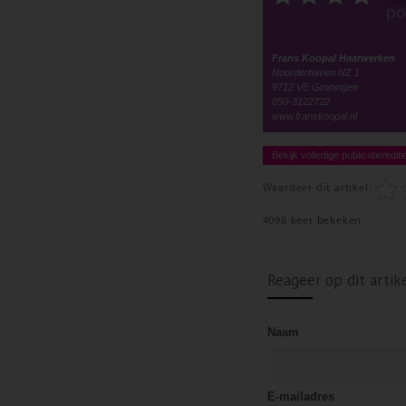
po
Frans Koopal Haarwerken
Noorderhaven NZ 1
9712 VE Groningen
050-3122722
www.franskoopal.nl
Bekijk volledige publicatie/editi
Waardeer dit artikel:
4098 keer bekeken
Reageer op dit artik
Naam
E-mailadres