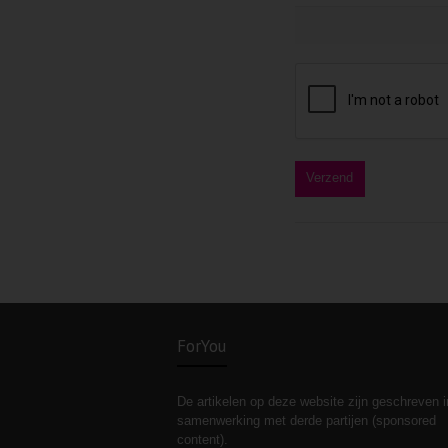
ForYou
De artikelen op deze website zijn geschreven i
samenwerking met derde partijen (sponsored
content).