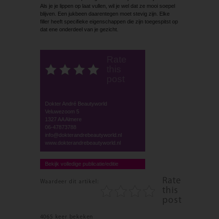
Als je je lippen op laat vullen, wil je wel dat ze mooi soepel
blijven. Een jukbeen daarentegen moet stevig zijn. Elke
filler heeft specifieke eigenschappen die zijn toegespitst op
dat ene onderdeel van je gezicht.
Rate
this
post
Dokter André Beautyworld
Veluwezoom 5
1327 AA Almere
06-47873788
info@dokterandrebeautyworld.nl
www.dokterandrebeautyworld.nl
Bekijk volledige publicatie/editie
Rate
Waardeer dit artikel:
this
post
4065 keer bekeken