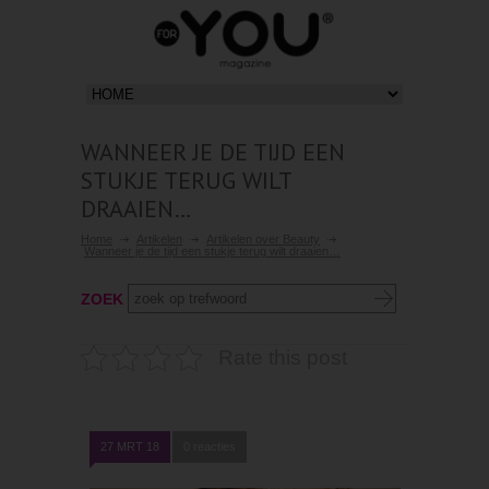
WANNEER JE DE TIJD EEN
STUKJE TERUG WILT
DRAAIEN…
Home
Artikelen
Artikelen over Beauty
Wanneer je de tijd een stukje terug wilt draaien…
ZOEK
Rate this post
27 MRT 18
0 reacties