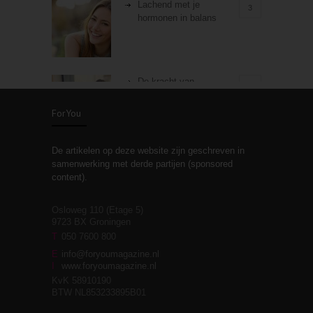
Lachend met je
3
hormonen in balans
De kracht van
3
zelfreflectie
ForYou
De artikelen op deze website zijn geschreven in
Stiefouderschap en
3
samenwerking met derde partijen (sponsored
relaties
content).
Osloweg 110 (Etage 5)
9723 BX Groningen
Leven zonder
T
050 7600 800
3
moeite!
E
info@foryoumagazine.nl
I
www.foryoumagazine.nl
KvK 58910190
BTW NL853233895B01
Van wens naar