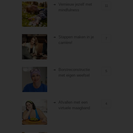
Vernieuw jezelf met
11
mindfulness
Stappen maken in je
7
carrière!
Borstreconstructie
5
met eigen weefsel
Afvallen met een
4
virtuele maagband