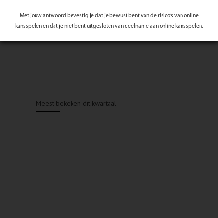
Met jouw antwoord bevestig je dat je bewust bent van de risico’s van online
kansspelen en dat je niet bent uitgesloten van deelname aan online kansspelen.
Meest bekeken dit kwartaal