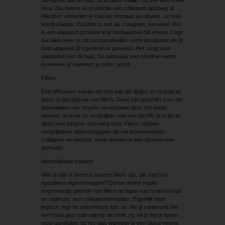
na je 25e neemt de productie van collageen gestaag af.
Hierdoor veroudert je huid en ontstaan er rimpels. Je huid
wordt slapper. Elastine is, net als collageen, een eiwit. Het
is een elastisch proteïne in je bindweefsel dat ervoor zorgt
dat alles weer in zijn oorspronkelijke vorm terugkomt als je
huid uitgerekt of ingedeukt is geweest. Het zorgt voor
elasticiteit van de huid. De aanmaak van elastine neemt
eveneens af wanneer je ouder wordt.
Fillers
Een effectieve manier om iets aan die lijntjes en rimpels te
doen, is het gebruik van fillers. Deze zijn geschikt voor het
behandelen van rimpels veroorzaakt door het ouder
worden. Je kunt ze vergelijken met een facelift, je krijgt er
direct een jongere uitstraling door. Fillers hebben
vergelijkbare eigenschappen als het lichaamseigen
collageen en elastine, maar worden in een laboratorium
gemaakt.
Verschillende soorten
Wist je dat er diverse soorten fillers zijn, elk met hun
specifieke eigenschappen? Dokter André maakt
voornamelijk gebruik van fillers op basis van hyaluronzuur
en radiesse, een collageenstimulator. ‘Eigenlijk heel
logisch’, legt de cosmetisch arts uit. ‘Als jij vanavond met
een mooi glas rode wijn op de bank zit, wil je dat je lippen
mooi aansluiten op het glas wanneer je een slokje neemt.