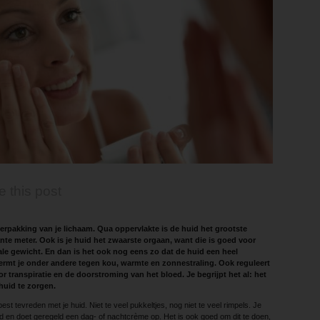
e this post
verpakking van je lichaam. Qua oppervlakte is de huid het grootste
nte meter. Ook is je huid het zwaarste orgaan, want die is goed voor
ale gewicht. En dan is het ook nog eens zo dat de huid een heel
hermt je onder andere tegen kou, warmte en zonnestraling. Ook reguleert
 transpiratie en de doorstroming van het bloed. Je begrijpt het al: het
huid te zorgen.
st tevreden met je huid. Niet te veel pukkeltjes, nog niet te veel rimpels. Je
ond en doet geregeld een dag- of nachtcrème op. Het is ook goed om dit te doen,