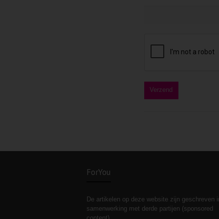
ForYou
De artikelen op deze website zijn geschreven i
samenwerking met derde partijen (sponsored
content).