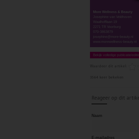
More Wellness & Beauty
Josephine van Veldhoven
Waalhofflaan 19
2271 TR Voorburg
070-3863879
josephine@more-beauty.nl
www.morewellness-beauty.nl
Bekijk volledige publicatie/editi
Waardeer dit artikel:
3564 keer bekeken
Reageer op dit artik
Naam
E-mailadres