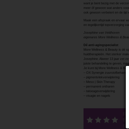
want je bent bezig met de verzor
meer óf gewoon wat anders voor no
ook gewoon verbetert en de tijd ee
Maak een afspraak en ervaar wat 
en tegelijkertijd topverzorging v
Josephine van Veldhoven
eigenares More Wellness & Bea
Dé anti-agingspecialist
More Wellness & Beauty is dé sp
huidtherapieën. Het sterker make
Josephine. Alweer 13 jaar zet ze 
juiste behandeling te geven, maa
Je kunt bij More Wellness & Bea
– OX Synergie zuurstofbehandel
– pigmentvlekverwijdering
– Meso | Skin Therapy
– permanent ontharen
– tatoeageverwijdering
– visagie en nagels
Ra
thi
po