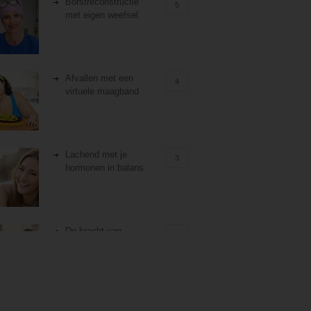
Borstreconstructie
5
met eigen weefsel
Afvallen met een
4
virtuele maagband
Lachend met je
3
hormonen in balans
De kracht van
3
zelfreflectie
Stiefouderschap en
3