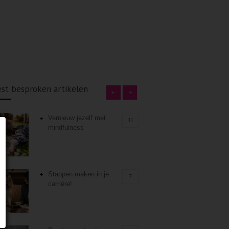
st besproken artikelen
Vernieuw jezelf met
11
mindfulness
Stappen maken in je
7
carrière!