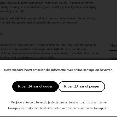
ging van je huid. Maar: wat mooi is, moet mooi blijven… En daar is net wat
dig. Ik kan je in mijn salon tips geven, zodat jij je huid tijdens je verzorging
n stapje vóór blijft.
jij gemakkelijk beter voor jezelf kunt doen en geniet van een diepe reiniging
an je huid. Een goede basis is namelijk de sleutel voor succes!
uty
Mee
ecialist in de regio Voorburg-Leidschendam en Den Haag voor anti-aging en
n van de huid waardoor deze langer mooi blijft: dat is de passie van
zich met hart en ziel in om haar klanten te laten stralen; niet alleen door hun de
r ook om net dat beetje extra zorg te bieden.
uty onder andere terecht voor:
ing
Deze website bevat artikelen die informatie over online kansspelen bevatten.
Ik ben 24 jaar of ouder
Ik ben 23 jaar of jonger
te
Met jouw antwoord bevestig je dat je bewust bent van de risico’s van online
s
kansspelen en dat je niet bent uitgesloten van deelname aan online kansspelen.
st