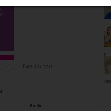
te
s
st
e
Rate this post
el
Bericht