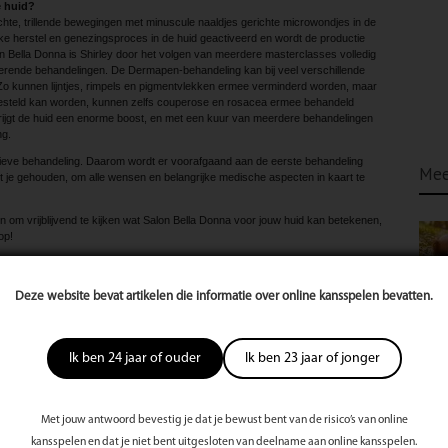
 huid?
e, trillende bewegingen met minuscule naaldjes gerichte microwondjes in de
ijke herstel en genezingsproces in de huid geactiveerd en wordt de productie
n Bella Donna is Shirley door het volgen van meerdere masterclasses volledig
terende behandelingen. De Dermapen-behandeling kan bij veel verschillende
o kunnen lijntjes, rimpels en pigmentvlekken ermee verminderd worden, maar
gesteld kan worden, kunnen zelfs couperose en rosacea ermee behandeld
rijgt de huid een enorme boost, en met een kuur van meerdere behandelingen
ng.
ieve behandeling. Daarom wordt er voorafgaand aan de eerste behandeling
Mee
t je gehouden, om alle wensen en belangrijke medische aspecten in kaart te
 om vrijblijvend te kijken wat Salon Bella Donna voor jouw huid kan betekenen,
op!
lla Donna, van eigenaresse Donna Wijker, zijn gespecialiseerd in
natuurlijke wijze. Je kunt bij de salon onder andere terecht voor:
Deze website bevat artikelen die informatie over online kansspelen bevatten.
gevoelige huid
Ik ben 24 jaar of ouder
Ik ben 23 jaar of jonger
deladvies
Met jouw antwoord bevestig je dat je bewust bent van de risico’s van online
kansspelen en dat je niet bent uitgesloten van deelname aan online kansspelen.