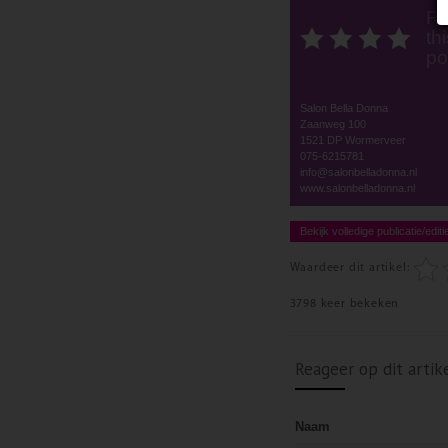
Ra
thi
po
Salon Bella Donna
Zaanweg 100
1521 DP Wormerveer
075-6215781
info@salonbelladonna.nl
www.salonbelladonna.nl
Bekijk volledige publicatie/editi
Waardeer dit artikel:
3798 keer bekeken
Reageer op dit artik
Naam