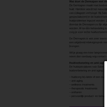
Wat doet de Dermapen met de
De Dermapen maakt met loodrecht
huid. Hierdoor wordt het natuurl
van collageen verhoogd. Bij Salo
gespecialiseerd in de huidverbe
huidproblemen ingezet worden. Z
doordat de Dermapen zo fijn af
worden. Al na één behandeling k
zorg je voor echte huidverbeteri
De Dermapen is een zeer intens
een uitgebreid intakegesprek me
brengen.
Wil je graag een keer langskomen
neem dan vandaag nog contact 
Huidverbetering en anti-aging
De huidspecialistes van Salon Be
huidverbetering en anti-aging op 
– huidzorg bij ziekte of een over
– anti-aging
– wellness treatments
– therapeutic treatments
– ontharen
– persoonlijk product- en behan