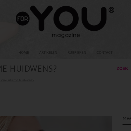
HOME
ARTIKELEN
RUBRIEKEN
CONTACT
EME HUIDWENS?
ZOEK
s jouw ultieme huidwens?
Mee