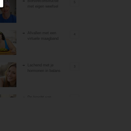
Borstreconstructie
5
met eigen weefsel
Afvallen met een
4
virtuele maagband
Lachend met je
3
hormonen in balans
De kracht van
3
zelfreflectie
Stiefouderschap en
3