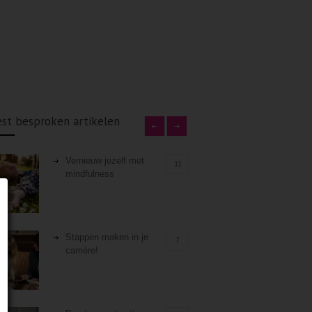
st besproken artikelen
Vernieuw jezelf met
11
mindfulness
Stappen maken in je
7
carrière!