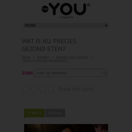
WAT IS NU PRECIES
GEZOND ETEN?
Home
Artikelen
Artikelen over Lifestyle
Wat is nu precies gezond eten?
ZOEK
Rate this post
31 MEI 15
0 reacties