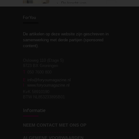
De kracht van
3
zelfreflectie
ForYou
De artikelen op deze website zijn geschreven in
Stiefouderschap en
3
samenwerking met derde partijen (sponsored
relaties
content).
Osloweg 110 (Etage 5)
9723 BX Groningen
Leven zonder
T
050 7600 800
3
moeite!
E
info@foryoumagazine.nl
I
www.foryoumagazine.nl
KvK 58910190
BTW NL853233895B01
Van wens naar
3
Informatie
werkelijkheid
NEEM CONTACT MET ONS OP
ALGEMENE VOORWAARDEN