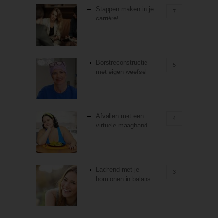
Stappen maken in je
7
carrière!
Borstreconstructie
5
met eigen weefsel
Afvallen met een
4
virtuele maagband
Lachend met je
3
hormonen in balans