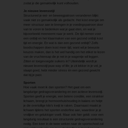
zodat je die gemakkelijk kunt volhouden.
Je nieuwe levensstijl
Structureel je eet- en beweegpatroon veranderen blijkt
vaak niet zo gemakkelijk als gedacht. Het kost energie om
meer structuur aan te brengen in je voedingspatroon door
van te voren te bedenken wat je gaat eten, en wat je
bijvoorbeeld meeneemt naar je werk. De tijd nemen voor
een ontbijt en het klaarmaken van een gezond ontbijt kost
tijd en energie. En wat is dan een gezond ontbijt? Zelfs
boodschappen doen kost meer tijd, want wil je bewuste
keuzes maken, dan is het wel handig om het etiket te lezen
van de vruchtensap die je net in je wagentje wil leggen.
Zitten er toegevoegde suikers in? Uiteindelijk wordt je
nieuwe levensstijl jouw way of life; je zit lekker in je vel, je
slaapt goed, hebt minder stress én een gezond gewicht
dat bij je past.
Sporten
Hoe vaak moet ik dan sporten? Het gaat om een
langdurige gedragsverandering en een actieve levensstijl.
Sporten geeft je energie, een betere conditie, een strakker
lichaam, brengt je hormoonhuishouding in balans en helpt
je die overtollige kilo’s kwijt te raken. Daarnaast maakt je
lichaam tijdens het sporten endorfine aan, waardoor je je
vrolijker en gelukkiger voelt. Maar ook hier geldt: voor een
lang­durig resultaat is een structurele gedragsverandering
nodig. Een keer in de twee weken naar de sportschool zal