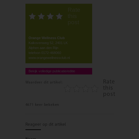
Rate
this
post
Orange Wellness Club
Kalkovenweg 52, 2401 LK
Alphen aan den Rijn
telefoon 0172-468060
www.orangewellnessclub.nl
Bekijk volledige publicatie/editie
Rate
Waardeer dit artikel:
this
post
4671 keer bekeken
Reageer op dit artikel