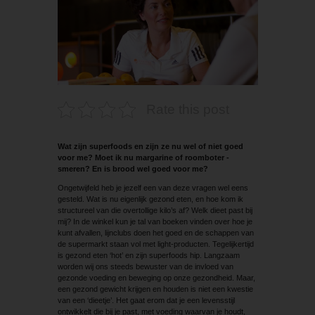
Rate this post
Wat zijn superfoods en zijn ze nu wel of niet goed
voor me? Moet ik nu margarine of roomboter ­
smeren? En is brood wel goed voor me?
Ongetwijfeld heb je jezelf een van deze vragen wel eens
gesteld. Wat is nu eigenlijk gezond eten, en hoe kom ik
structureel van die overtollige kilo’s af? Welk dieet past bij
mij? In de winkel kun je tal van boeken vinden over hoe je
kunt afvallen, lijnclubs doen het goed en de schappen van
de supermarkt staan vol met light-producten. Tegelijkertijd
is gezond eten ‘hot’ en zijn superfoods hip. Langzaam
worden wij ons steeds bewuster van de invloed van
gezonde voeding en beweging op onze gezondheid. Maar,
een gezond gewicht krijgen en houden is niet een kwestie
van een ‘dieetje’. Het gaat erom dat je een levensstijl
ontwikkelt die bij je past, met voeding waarvan je houdt,