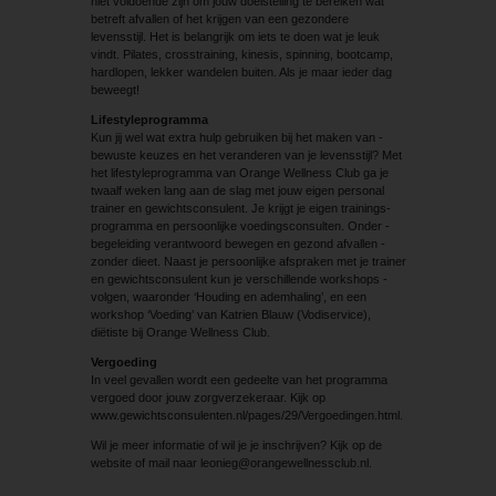
niet voldoende zijn om jouw doelstelling te bereiken wat
betreft afvallen of het krijgen van een gezondere
levensstijl. Het is belangrijk om iets te doen wat je leuk
vindt. Pilates, crosstraining, kinesis, spinning, bootcamp,
hardlopen, lekker wandelen buiten. Als je maar ieder dag
beweegt!
Lifestyleprogramma
Kun jij wel wat extra hulp gebruiken bij het maken van ­
bewuste keuzes en het veranderen van je levensstijl? Met
het lifestyleprogramma van Orange Wellness Club ga je
twaalf weken lang aan de slag met jouw eigen personal
trainer en gewichtsconsulent. Je krijgt je eigen trainings­
programma en persoonlijke voedingsconsulten. Onder ­
begeleiding verantwoord bewegen en gezond afvallen ­
zonder dieet. Naast je persoonlijke afspraken met je trainer
en gewichtsconsulent kun je verschillende workshops ­
volgen, waaronder ‘Houding en ademhaling’, en een
workshop ‘Voeding’ van Katrien Blauw (Vodiservice),
diëtiste bij Orange Wellness Club.
Vergoeding
In veel gevallen wordt een gedeelte van het programma
vergoed door jouw zorgverzekeraar. Kijk op
www.gewichtsconsulenten.nl/pages/29/Vergoedingen.html.
Wil je meer informatie of wil je je inschrijven? Kijk op de
website of mail naar leonieg@orangewellnessclub.nl.