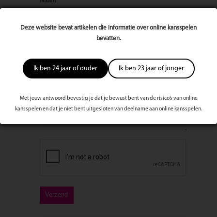
Naam
Deze website bevat artikelen die informatie over online kansspelen
E-mailadres
bevatten.
Ik ben 24 jaar of ouder
Ik ben 23 jaar of jonger
Bericht
Met jouw antwoord bevestig je dat je bewust bent van de risico’s van online
kansspelen en dat je niet bent uitgesloten van deelname aan online kansspelen.