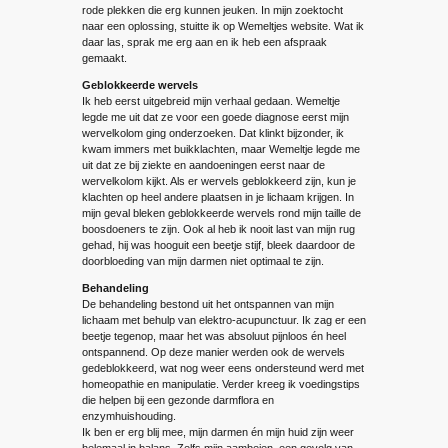
rode plekken die erg kunnen jeuken. In mijn zoektocht
naar een oplossing, stuitte ik op Wemeltjes website. Wat ik
daar las, sprak me erg aan en ik heb een afspraak
gemaakt.
Geblokkeerde wervels
Ik heb eerst uitgebreid mijn verhaal gedaan. Wemeltje
legde me uit dat ze voor een goede diagnose eerst mijn
wervelkolom ging onderzoeken. Dat klinkt bijzonder, ik
kwam immers met buikklachten, maar Wemeltje legde me
uit dat ze bij ziekte en aandoeningen eerst naar de
wervelkolom kijkt. Als er wervels geblokkeerd zijn, kun je
klachten op heel andere plaatsen in je lichaam krijgen. In
mijn geval bleken geblokkeerde wervels rond mijn taille de
boosdoeners te zijn. Ook al heb ik nooit last van mijn rug
gehad, hij was hooguit een beetje stijf, bleek daardoor de
doorbloeding van mijn darmen niet optimaal te zijn.
Behandeling
De behandeling bestond uit het ontspannen van mijn
lichaam met behulp van elektro-acupunctuur. Ik zag er een
beetje tegenop, maar het was absoluut pijnloos én heel
ontspannend. Op deze manier werden ook de wervels
gedeblokkeerd, wat nog weer eens ondersteund werd met
homeopathie en manipulatie. Verder kreeg ik voedingstips
die helpen bij een gezonde darmflora en
enzymhuishouding.
Ik ben er erg blij mee, mijn darmen én mijn huid zijn weer