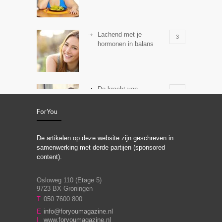
Lachend met je
3
hormonen in balans
De kracht van
3
zelfreflectie
ForYou
De artikelen op deze website zijn geschreven in
Stiefouderschap en
3
samenwerking met derde partijen (sponsored
relaties
content).
Osloweg 110 (Etage 5)
9723 BX Groningen
Leven zonder
T
050 7600 800
3
moeite!
E
info@foryoumagazine.nl
I
www.foryoumagazine.nl