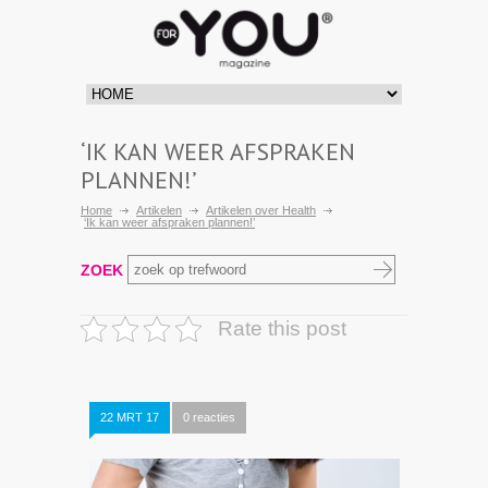
‘IK KAN WEER AFSPRAKEN
PLANNEN!’
Home
Artikelen
Artikelen over Health
‘Ik kan weer afspraken plannen!’
ZOEK
Rate this post
22 MRT 17
0 reacties