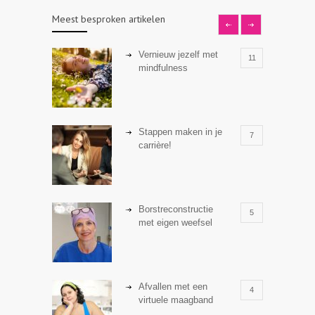
Meest besproken artikelen
Vernieuw jezelf met
11
mindfulness
Stappen maken in je
7
carrière!
Borstreconstructie
5
met eigen weefsel
Afvallen met een
4
virtuele maagband