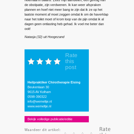
helemaal in balans. Zelfs mijn aambeien, een gevolg van
de obstipatie, zijn verdwenen. Ik kan weer afspraken
plannen en hoef niet meer bang te zijn dat ik ze op het
laatste moment af moet zeggen omdat ik om de haverklap
naar het toilet moet of krom loop van de pijn omdat ik al
dagen geen ontlasting heb gehad. Ik voel me beter dan
ooit!
Natasja (32) uit Hoogezand
Rate
this
post
Heilpraktiker Chirotherapie Eising
Beukenlaan 30
9615 AV Kolham
0598-390322
info@wemeltje.nl
www.wemeltje.nl
Bekijk volledige publicatie/editie
Rate
Waardeer dit artikel: