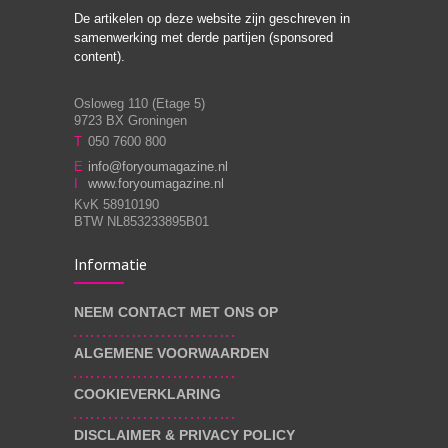
De artikelen op deze website zijn geschreven in
Stiefouderschap en
3
samenwerking met derde partijen (sponsored
relaties
content).
Osloweg 110 (Etage 5)
9723 BX Groningen
Leven zonder
T
050 7600 800
3
moeite!
E
info@foryoumagazine.nl
I
www.foryoumagazine.nl
KvK 58910190
BTW NL853233895B01
Van wens naar
3
Informatie
werkelijkheid
NEEM CONTACT MET ONS OP
ALGEMENE VOORWAARDEN
Wat voor leider wil jij
3
zijn?
COOKIEVERKLARING
DISCLAIMER & PRIVACY POLICY