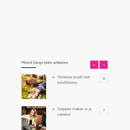
Meest besproken artikelen
Vernieuw jezelf met
11
mindfulness
Stappen maken in je
7
carrière!