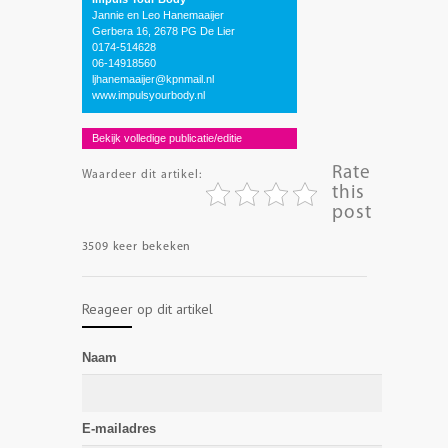
Jannie en Leo Hanemaaijer
Gerbera 16, 2678 PG De Lier
0174-514628
06-14918560
ljhanemaaijer@kpnmail.nl
www.impulsyourbody.nl
Bekijk volledige publicatie/editie
Rate
Waardeer dit artikel:
this
post
3509 keer bekeken
Reageer op dit artikel
Naam
E-mailadres