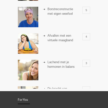
Borstreconstructie
5
met eigen weefsel
Afvallen met een
4
virtuele maagband
Lachend met je
3
hormonen in balans
De kracht van
3
zelfreflectie
ForYou