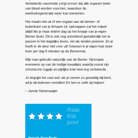
Verbeterde vasomotie zorgt ervoor dat alle organen beter
van bloed worden voorzien, waardoor de
weefselregeneratie weer kan toenemen.
Het maakt niet uit of een orgaan aan de binnen- of
buitenkant van je lichaam zit: opknappen zal het vrijwel
altijd! Als je maar iedere dag op het knopje van je eigen
Bemer drukt. Dit is ook nog ontzettend gemakkelijk toe te
passen in het dagelijks leven, net als tanden poetsen. En je
hoeft er de deur niet voor uit! Gewoon in je eigen huis twee
keer per dag 8 minuten op de Bemermat.
Mijn man gebruikt natuurlijk ook de Bemer. Hij knapte
eveneens op van de nodige kwaaltjes waarbij vooral zijn
chronische rugpijn en pijnlijke knie heel erg verbeterde.
Je begrijpt het vast wel: als je samen zo geweldig blij bent,
wil je dit iedereen vertellen! En hen er zelfs bij helpen!
– Jannie Hanemaaijer
Rate
this
post
Impuls Your Body