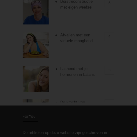
Borstreconstructie
5
met eigen weefsel
Afvallen met een
4
virtuele maagband
Lachend met je
3
hormonen in balans
De kracht van
3
zelfreflectie
ForYou
De artikelen op deze website zijn geschreven in
Stiefouderschap en