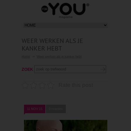
WEER WERKEN ALS JE
KANKER HEBT
Home
Weer werken als je kanker hebt
ZOEK
Rate this post
11 NOV 15
0 reacties