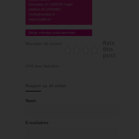
Zonnebos 10, 5263 EX Vught
telefoon 06-10944807
cecile@soulide.nl
www.soulide.nl
Bekijk volledige publicatie/editie
Rate
Waardeer dit artikel:
this
post
2795 keer bekeken
Reageer op dit artikel
Naam
E-mailadres