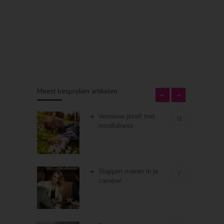
Meest besproken artikelen
Vernieuw jezelf met
11
mindfulness
Stappen maken in je
7
carrière!