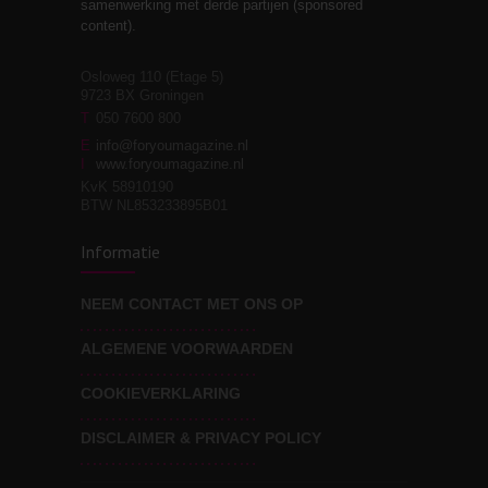
3
samenwerking met derde partijen (sponsored
relaties
content).
Osloweg 110 (Etage 5)
9723 BX Groningen
Leven zonder
T
050 7600 800
3
moeite!
E
info@foryoumagazine.nl
I
www.foryoumagazine.nl
KvK 58910190
BTW NL853233895B01
Van wens naar
3
Informatie
werkelijkheid
NEEM CONTACT MET ONS OP
ALGEMENE VOORWAARDEN
Wat voor leider wil jij
3
zijn?
COOKIEVERKLARING
DISCLAIMER & PRIVACY POLICY