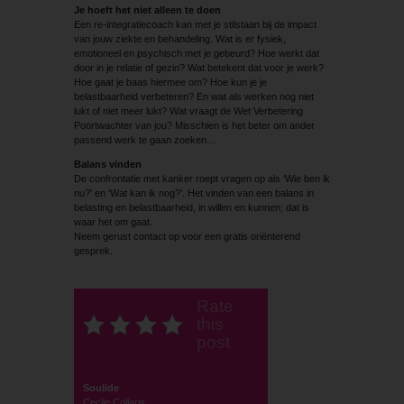
Je hoeft het niet alleen te doen
Een re-integratiecoach kan met je stilstaan bij de impact
van jouw ziekte en behandeling. Wat is er fysiek,
emotioneel en psychisch met je gebeurd? Hoe werkt dat
door in je relatie of gezin? Wat betekent dat voor je werk?
Hoe gaat je baas hiermee om? Hoe kun je je
belastbaarheid verbeteren? En wat als werken nog niet
lukt of niet meer lukt? Wat vraagt de Wet Verbetering
Poortwachter van jou? ­Misschien is het beter om ander
passend werk te gaan zoeken…
Balans vinden
De confrontatie met kanker roept vragen op als ‘Wie ben ik
nu?’ en ‘Wat kan ik nog?’. Het vinden van een balans in
belasting en belastbaarheid, in willen en kunnen; dat is
waar het om gaat.
Neem gerust contact op voor een gratis oriënterend
gesprek.
Rate
this
post
Soulide
Cecile Collaris