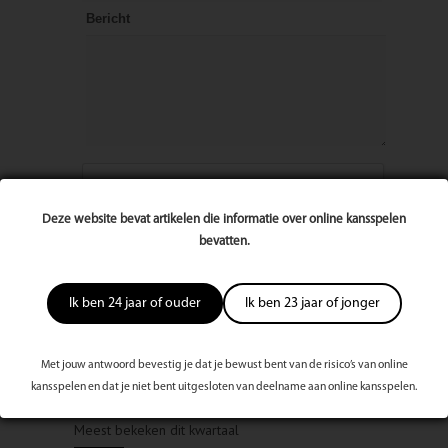
Bericht
Deze website bevat artikelen die informatie over online kansspelen
bevatten.
Ik ben 24 jaar of ouder
Ik ben 23 jaar of jonger
Met jouw antwoord bevestig je dat je bewust bent van de risico’s van online
kansspelen en dat je niet bent uitgesloten van deelname aan online kansspelen.
Meest bekeken dit kwartaal