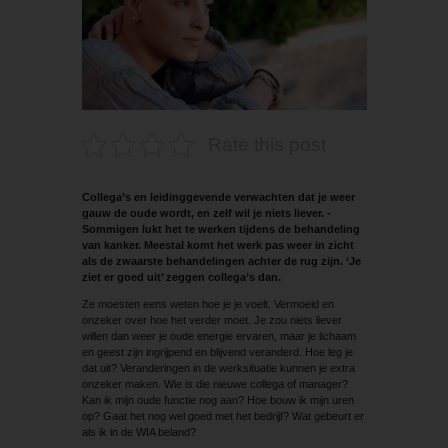
Rate this post
Collega’s en leidinggevende verwachten dat je weer
gauw de oude wordt, en zelf wil je niets liever. ­
Sommigen lukt het te werken tijdens de behandeling
van kanker. Meestal komt het werk pas weer in zicht
als de zwaarste behandelingen achter de rug zijn. ‘Je
ziet er goed uit’ zeggen collega’s dan.
Ze moesten eens weten hoe je je voelt. Vermoeid en
onzeker over hoe het verder moet. Je zou niets liever
willen dan weer je oude energie ervaren, maar je lichaam
en geest zijn ingrijpend en blijvend veranderd. Hoe leg je
dat uit? Veranderingen in de werksituatie kunnen je extra
onzeker maken. Wie is die nieuwe collega of manager?
Kan ik mijn oude functie nog aan? Hoe bouw ik mijn uren
op? Gaat het nog wel goed met het bedrijf? Wat gebeurt er
als ik in de WIA beland?