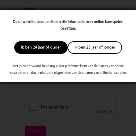
Naam
Deze website bevat artikelen die informatie over online kansspelen
bevatten.
E-mailadres
Ik ben 24 jaar of ouder
Ik ben 23 jaar of jonger
Bericht
Met jouw antwoord bevestig je dat je bewust bent van de risico’s van online
kansspelen en dat je niet bent uitgesloten van deelname aan online kansspelen.