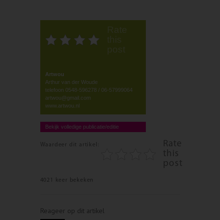
Rate
this
post
Artwou
Arthur van der Woude
telefoon 0548-596278 / 06-57999064
artwou@gmail.com
www.artwou.nl
Bekijk volledige publicatie/editie
Rate
Waardeer dit artikel:
this
post
4021 keer bekeken
Reageer op dit artikel