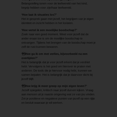
Belangstelling tonen voor de leefwereld van het kind,
begrip hebben voor zijn/haar leefwereld.
‘Hoe laat ik situaties los?’
Het in gesprek gaan met jezelf, het begrijpen van je eigen
identiteit en inzicht hebben in het loslaten.
‘Hoe vertel ik een moeilijke boodschap?’
Zoek naar een goed moment. Weet voor jezelf dat de
ander eraan toe is om de moeilijke boodschap te
ontvangen. Tijdens het brengen van de boodschap moet je
zelf de rust kunnen bewaren.
‘Hoe ga ik om met verlies, bijvoorbeeld na een
overlijden?’
Het is belangrijk dat je voor jezelf erkent dat je verdriet
hebt. Vervolgens is het goed om hierover te praten met
anderen. De tools die je hiervoor ­nodig hebt, kunnen we
samen bepalen. Het is belangrijk dat je daarvoor dicht bij
jezelf blijft.
‘Hoe krijg ik meer greep op mijn eigen leven?’
Jezelf spiegelen, kritisch naar jezelf durven kijken. Vraag
aan mensen uit je naaste omgeving wat ze van jou vinden.
Zet je positieve en negatieve punten van jezelf op een rijtje
en besluit waaraan je wil werken.