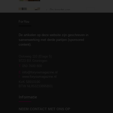
De kracht van
3
zelfreflectie
ForYou
De artikelen op deze website zijn geschreven in
Stiefouderschap en
3
samenwerking met derde partijen (sponsored
relaties
content).
Osloweg 110 (Etage 5)
9723 BX Groningen
Leven zonder
T
050 7600 800
3
moeite!
E
info@foryoumagazine.nl
I
www.foryoumagazine.nl
KvK 58910190
BTW NL853233895B01
Van wens naar
3
Informatie
werkelijkheid
NEEM CONTACT MET ONS OP