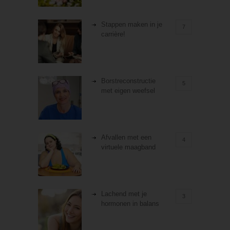
Stappen maken in je
7
carrière!
Borstreconstructie
5
met eigen weefsel
Afvallen met een
4
virtuele maagband
Lachend met je
3
hormonen in balans