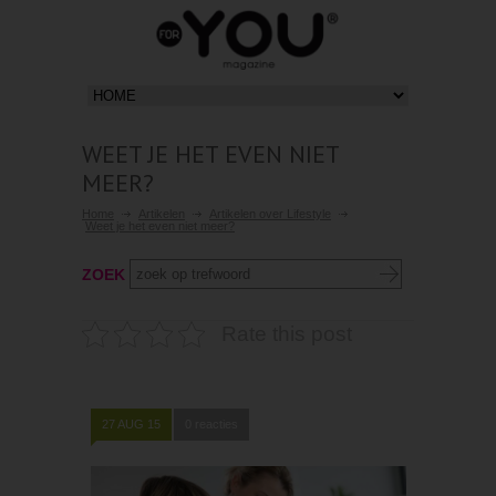
WEET JE HET EVEN NIET
MEER?
Home
Artikelen
Artikelen over Lifestyle
Weet je het even niet meer?
ZOEK
Rate this post
27 AUG 15
0 reacties