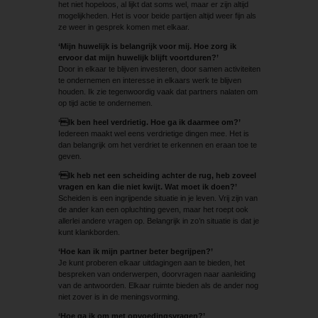
het niet hopeloos, al lijkt dat soms wel, maar er zijn altijd
mogelijkheden. Het is voor beide partijen altijd weer fijn als
ze weer in gesprek komen met elkaar.
‘Mijn huwelijk is belangrijk voor mij. Hoe zorg ik
ervoor dat mijn huwelijk blijft voortduren?’
Door in elkaar te blijven investeren, door samen activiteiten
te ondernemen en interesse in elkaars werk te blijven
houden. Ik zie tegenwoordig vaak dat partners ­nalaten om
op tijd actie te ondernemen.
‘Ik ben heel verdrietig. Hoe ga ik daarmee om?’
Iedereen maakt wel eens verdrietige dingen mee. Het is
dan belangrijk om het verdriet te erkennen en eraan toe te
geven.
‘Ik heb net een scheiding achter de rug, heb zoveel
vragen en kan die niet kwijt. Wat moet ik doen?’
Scheiden is een ingrijpende situatie in je leven. Vrij zijn van
de ander kan een opluchting geven, maar het roept ook
allerlei andere vragen op. Belangrijk in zo’n situatie is dat je
kunt klankborden.
‘Hoe kan ik mijn partner beter begrijpen?’
Je kunt proberen elkaar uitdagingen aan te bieden, het
bespreken van ­onderwerpen, doorvragen naar aanleiding
van de antwoorden. Elkaar ruimte bieden als de ander nog
niet zover is in de meningsvorming.
‘Hoe ga ik om met opvoedingsvragen?’