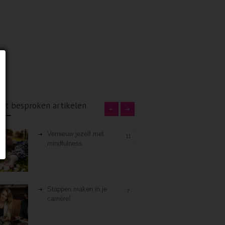
st besproken artikelen
Vernieuw jezelf met
11
mindfulness
Stappen maken in je
7
carrière!