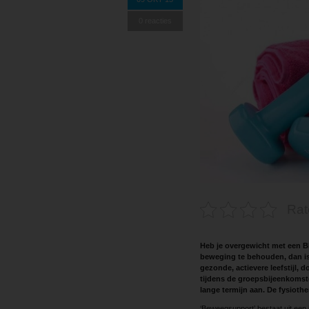
0 reacties
Rat
Heb je overgewicht met een B
beweging te behouden, dan is
gezonde, actievere leefstijl, d
tijdens de groepsbijeenkomste
lange termijn aan. De fysiot
‘Beweegsupport’ bestaat uit een i