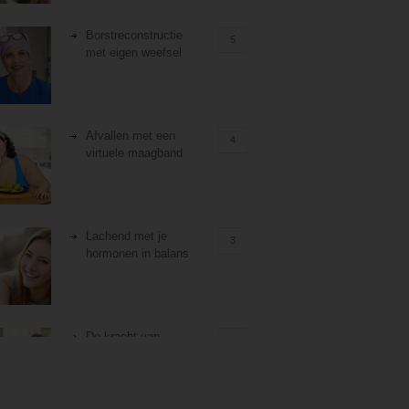
Borstreconstructie
5
met eigen weefsel
Afvallen met een
4
virtuele maagband
Lachend met je
3
hormonen in balans
De kracht van
3
zelfreflectie