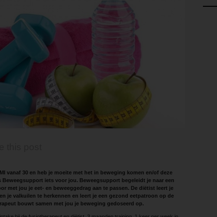
e this post
MI vanaf 30 en heb je moeite met het in beweging komen en/of deze
 Beweegsupport iets voor jou. Beweegsupport begeleidt je naar een
oor met jou je eet- en beweeggedrag aan te passen. De diëtist leert je
n je valkuilen te herkennen en leert je een gezond eetpatroon op de
herapeut bouwt samen met jou je beweging gedoseerd op.
ntake bij de fysio­therapeut en diëtist, 3 maanden training, 1 keer per week in