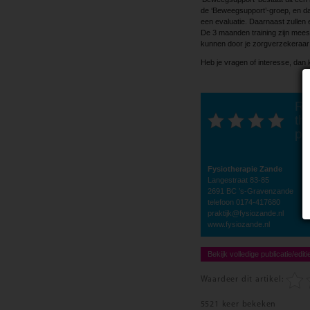
de ‘Beweegsupport’-groep, en da
een ­evaluatie. Daarnaast zullen 
De 3 maanden training zijn mees
kunnen door je zorgverzekeraar
Heb je vragen of interesse, dan
Ra
thi
po
Fysiotherapie Zande
Langestraat 83-85
2691 BC ’s-Gravenzande
telefoon 0174-417680
praktijk@fysiozande.nl
www.fysiozande.nl
Bekijk volledige publicatie/editi
Waardeer dit artikel:
5521 keer bekeken