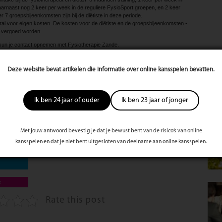
arnaast nog 2 keer per week in de reguliere FysioSport groepen, en 2 keer
er 7 groepsbijeenkomsten zijn bij de diëtiste in deze periode.
tal voor eigen kosten. De kosten voor de diëtiste en de groepsbijeenkomsten ­
 vergoed worden.
 kun je contact opnemen met Fysiotherapie Zande.
Deze website bevat artikelen die informatie over online kansspelen bevatten.
te
s
st
Ik ben 24 jaar of ouder
Ik ben 23 jaar of jonger
Mee
Met jouw antwoord bevestig je dat je bewust bent van de risico’s van online
kansspelen en dat je niet bent uitgesloten van deelname aan online kansspelen.
e
Rate this post