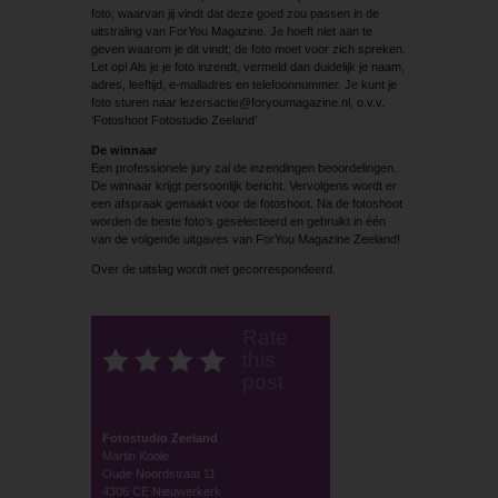
foto, waarvan jij vindt dat deze goed zou passen in de
uitstraling van ForYou Magazine. Je hoeft niet aan te
geven waarom je dit vindt; de foto moet voor zich spreken.
Let op! Als je je foto inzendt, vermeld dan duidelijk je naam,
adres, leeftijd, e-mailadres en telefoonnummer. Je kunt je
foto sturen naar lezersactie@foryoumagazine.nl, o.v.v.
‘Fotoshoot Fotostudio Zeeland’
De winnaar
Een professionele jury zal de inzendingen beoordelingen.
De winnaar krijgt persoonlijk bericht. Vervolgens wordt er
een afspraak gemaakt voor de fotoshoot. Na de fotoshoot
worden de beste foto’s geselecteerd en gebruikt in één
van de volgende uitgaves van ForYou Magazine Zeeland!
Over de uitslag wordt niet gecorrespondeerd.
Rate
this
post
Fotostudio Zeeland
Martin Koole
Oude Noordstraat 11
4306 CE Nieuwerkerk