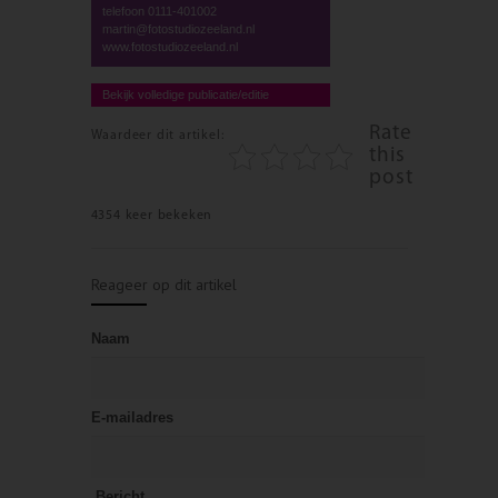
telefoon 0111-401002
martin@fotostudiozeeland.nl
www.fotostudiozeeland.nl
Bekijk volledige publicatie/editie
Rate
Waardeer dit artikel:
this
post
4354 keer bekeken
Reageer op dit artikel
Naam
E-mailadres
Bericht