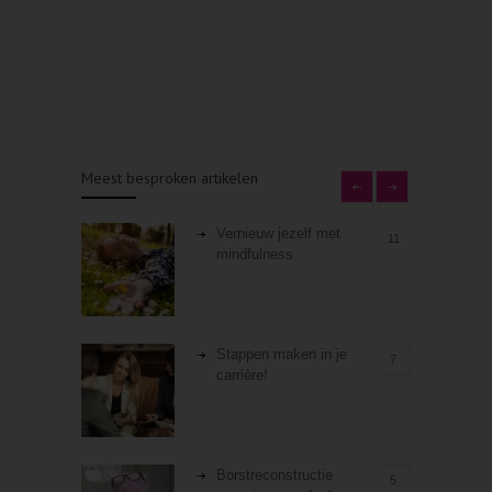
Meest besproken artikelen
Vernieuw jezelf met
11
mindfulness
Stappen maken in je
7
carrière!
Borstreconstructie
5