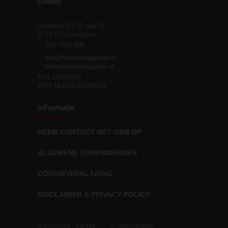
content).
Osloweg 110 (Etage 5)
9723 BX Groningen
Leven zonder
T
050 7600 800
3
moeite!
E
info@foryoumagazine.nl
I
www.foryoumagazine.nl
KvK 58910190
BTW NL853233895B01
Van wens naar
3
Informatie
werkelijkheid
NEEM CONTACT MET ONS OP
ALGEMENE VOORWAARDEN
Wat voor leider wil jij
3
zijn?
COOKIEVERKLARING
DISCLAIMER & PRIVACY POLICY
© Copyright -
ForYou
© Afbeeldingen