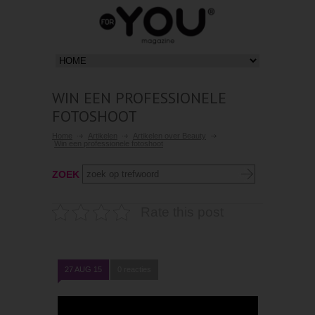
WIN EEN PROFESSIONELE
FOTOSHOOT
Home
Artikelen
Artikelen over Beauty
Win een professionele fotoshoot
ZOEK
Rate this post
27 AUG 15
0 reacties