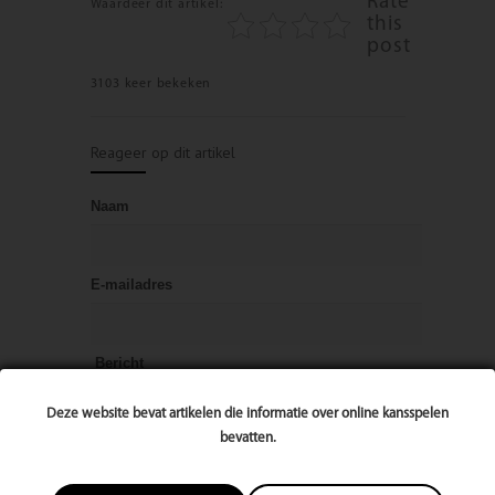
Rate
Waardeer dit artikel:
this
post
3103 keer bekeken
Reageer op dit artikel
Naam
E-mailadres
Bericht
Deze website bevat artikelen die informatie over online kansspelen
bevatten.