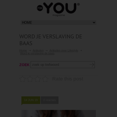
WORD JE VERSLAVING DE
BAAS
Home
Artikelen
Artikelen over Lifestyle
Word je verslaving de baas
ZOEK
Rate this post
14 JUN 19
0 reacties