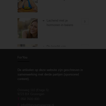
Lachend met je
3
hormonen in balans
De kracht van
3
zelfreflectie
ForYou
De artikelen op deze website zijn geschreven in
Stiefouderschap en
3
samenwerking met derde partijen (sponsored
relaties
content).
Osloweg 110 (Etage 5)
9723 BX Groningen
Leven zonder
T
050 7600 800
3
moeite!
E
info@foryoumagazine.nl