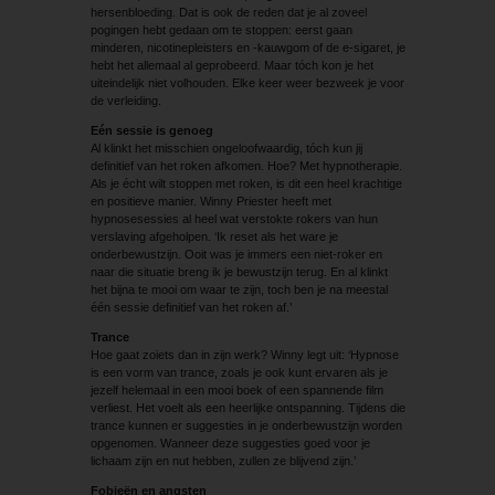
hersenbloeding. Dat is ook de reden dat je al zoveel
pogingen hebt gedaan om te stoppen: eerst gaan
minderen, nicotinepleisters en -kauwgom of de e-sigaret, je
hebt het allemaal al geprobeerd. Maar tóch kon je het
uiteindelijk niet volhouden. Elke keer weer bezweek je voor
de verleiding.
Eén sessie is genoeg
Al klinkt het misschien ongeloofwaardig, tóch kun jij
definitief van het roken afkomen. Hoe? Met hypnotherapie.
Als je écht wilt stoppen met roken, is dit een heel krachtige
en positieve manier. Winny Priester heeft met
hypnosesessies al heel wat verstokte rokers van hun
verslaving afgeholpen. ‘Ik reset als het ware je
onderbewustzijn. Ooit was je immers een niet-roker en
naar die situatie breng ik je bewustzijn terug. En al klinkt
het bijna te mooi om waar te zijn, toch ben je na meestal
één sessie definitief van het roken af.’
Trance
Hoe gaat zoiets dan in zijn werk? Winny legt uit: ‘Hypnose
is een vorm van trance, zoals je ook kunt ervaren als je
jezelf helemaal in een mooi boek of een spannende film
verliest. Het voelt als een heerlijke ontspanning. Tijdens die
trance kunnen er suggesties in je onderbewustzijn worden
opgenomen. Wanneer deze suggesties goed voor je
lichaam zijn en nut hebben, zullen ze blijvend zijn.’
Fobieën en angsten