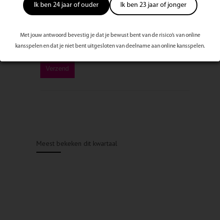
Ik ben 24 jaar of ouder
Ik ben 23 jaar of jonger
Met jouw antwoord bevestig je dat je bewust bent van de risico’s van online
kansspelen en dat je niet bent uitgesloten van deelname aan online kansspelen.
Meest bekeken dit kwartaal