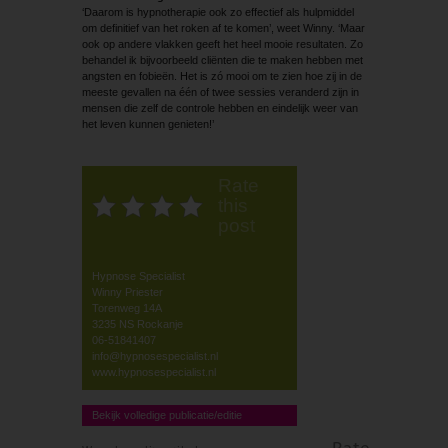
‘Daarom is hypnotherapie ook zo effectief als hulpmiddel
om definitief van het roken af te komen’, weet Winny. ‘Maar
ook op andere vlakken geeft het heel mooie resultaten. Zo
behandel ik bijvoorbeeld cliënten die te maken hebben met
angsten en fobieën. Het is zó mooi om te zien hoe zij in de
meeste gevallen na één of twee sessies veranderd zijn in
mensen die zelf de controle hebben en eindelijk weer van
het leven kunnen genieten!’
Rate
this
post
Hypnose Specialist
Winny Priester
Torenweg 14A
3235 NS Rockanje
06-51841407
info@hypnosespecialist.nl
www.hypnosespecialist.nl
Bekijk volledige publicatie/editie