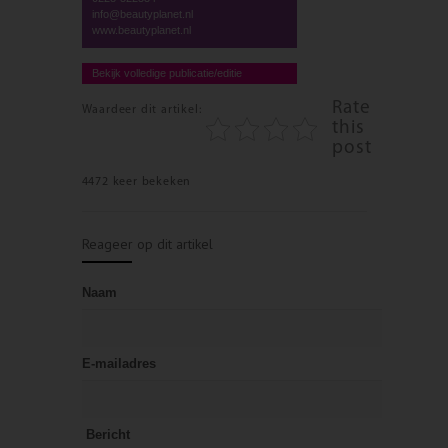
info@beautyplanet.nl
www.beautyplanet.nl
Bekijk volledige publicatie/editie
Rate
Waardeer dit artikel:
this
post
4472 keer bekeken
Reageer op dit artikel
Naam
E-mailadres
Bericht