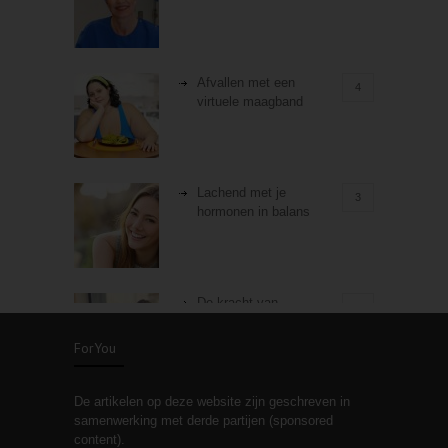
Afvallen met een
4
virtuele maagband
Lachend met je
3
hormonen in balans
De kracht van
3
zelfreflectie
ForYou
De artikelen op deze website zijn geschreven in
Stiefouderschap en
3
samenwerking met derde partijen (sponsored
relaties
content).