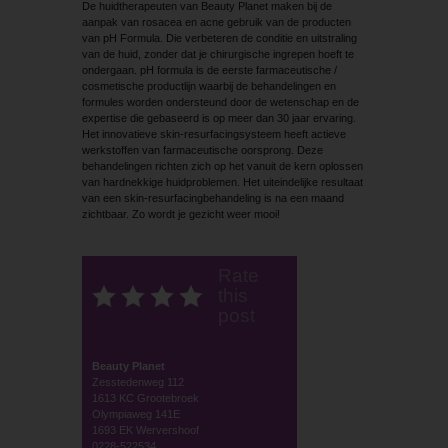
De huidtherapeuten van Beauty Planet maken bij de
aanpak van rosacea en acne gebruik van de producten
van pH Formula. Die verbeteren de conditie en uitstraling
van de huid, zonder dat je chirurgische ingrepen hoeft te
ondergaan. pH formula is de eerste farmaceutische /
cosmetische productlijn waarbij de behandelingen en
formules worden ondersteund door de wetenschap en de
expertise die gebaseerd is op meer dan 30 jaar ervaring.
Het innovatieve skin-resurfacingsysteem heeft actieve
werkstoffen van farmaceutische oorsprong. Deze
behandelingen richten zich op het vanuit de kern oplossen
van hardnekkige huidproblemen. Het uiteindelijke resultaat
van een skin-resurfacingbehandeling is na een maand
zichtbaar. Zo wordt je gezicht weer mooi!
Rate
this
post
Beauty Planet
Zesstedenweg 112
1613 KC Grootebroek
Olympiaweg 141E
1693 EK Wervershoof
0228-522534