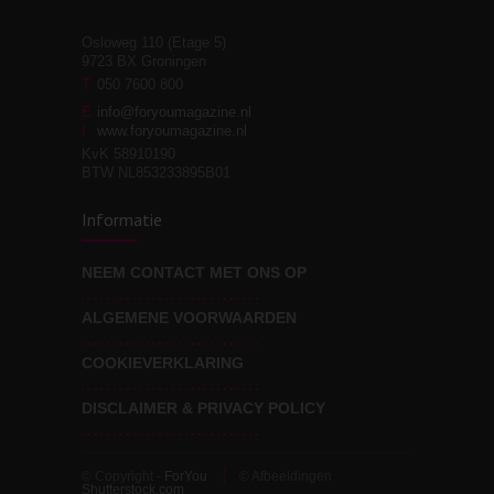
Osloweg 110 (Etage 5)
9723 BX Groningen
Leven zonder
T
050 7600 800
3
moeite!
E
info@foryoumagazine.nl
I
www.foryoumagazine.nl
KvK 58910190
BTW NL853233895B01
Van wens naar
3
Informatie
werkelijkheid
NEEM CONTACT MET ONS OP
ALGEMENE VOORWAARDEN
Wat voor leider wil jij
3
zijn?
COOKIEVERKLARING
DISCLAIMER & PRIVACY POLICY
© Copyright -
ForYou
© Afbeeldingen
Shutterstock.com