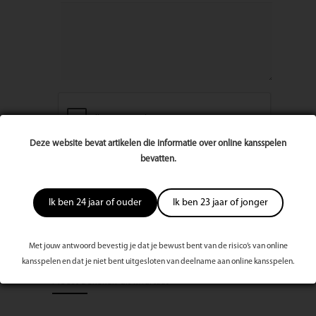
Deze website bevat artikelen die informatie over online kansspelen
bevatten.
Ik ben 24 jaar of ouder
Ik ben 23 jaar of jonger
Met jouw antwoord bevestig je dat je bewust bent van de risico’s van online
kansspelen en dat je niet bent uitgesloten van deelname aan online kansspelen.
Meest bekeken dit kwartaal