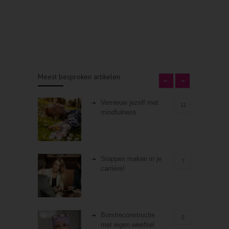
Meest besproken artikelen
Vernieuw jezelf met
11
mindfulness
Stappen maken in je
7
carrière!
Borstreconstructie
5
met eigen weefsel