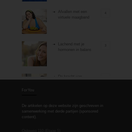
Afvallen met een
4
virtuele maagband
Lachend met je
3
hormonen in balans
De kracht van
3
zelfreflectie
ForYou
De artikelen op deze website zijn geschreven in
Stiefouderschap en
3
samenwerking met derde partijen (sponsored
relaties
content).
Osloweg 110 (Etage 5)