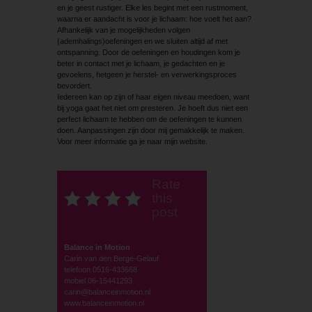
en je geest rustiger. Elke les begint met een rustmoment,
waarna er aandacht is voor je lichaam: hoe voelt het aan?
Afhankelijk van je mogelijkheden volgen
(ademhalings)oefeningen en we sluiten altijd af met
ontspanning. Door de oefeningen en houdingen kom je
beter in contact met je lichaam, je gedachten en je
gevoelens, hetgeen je herstel- en verwerkingsproces
bevordert.
Iedereen kan op zijn of haar eigen niveau meedoen, want
bij yoga gaat het niet om presteren. Je hoeft dus niet een
perfect lichaam te hebben om de oefeningen te kunnen
doen. Aanpassingen zijn door mij gemakkelijk te maken.
Voor meer informatie ga je naar mijn website.
Rate
this
post
Balance in Motion
Carin van den Berge-Gelauf
telefoon 0516-433668
mobiel 06-15441293
carin@balanceinmotion.nl
www.balanceinmotion.nl