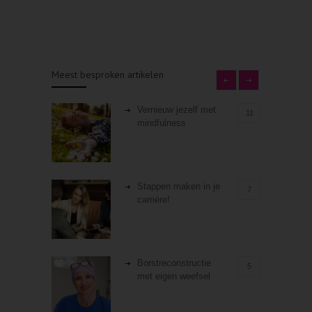
Meest besproken artikelen
Vernieuw jezelf met
11
mindfulness
Stappen maken in je
7
carrière!
Borstreconstructie
5
met eigen weefsel