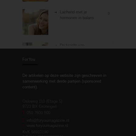
Lachend met je
3
hormonen in balans
De kracht van
3
zelfreflectie
ForYou
De artikelen op deze website zijn geschreven in
Stiefouderschap en
3
samenwerking met derde partijen (sponsored
relaties
content).
Osloweg 110 (Etage 5)
9723 BX Groningen
Leven zonder
T
050 7600 800
3
moeite!
E
info@foryoumagazine.nl
I
www.foryoumagazine.nl
KvK 58910190