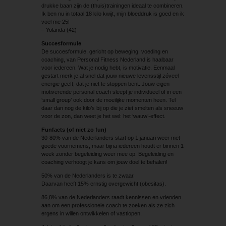
drukke baan zijn de (thuis)trainingen ideaal te combineren.
Ik ben nu in totaal 18 kilo kwijt, mijn bloeddruk is goed en ik
voel me 25!
– Yolanda (42)
Succesformule
De succesformule, gericht op beweging, voeding en
coaching, van Personal Fitness Nederland is haalbaar
voor iedereen. Wat je nodig hebt, is motivatie. Eenmaal
gestart merk je al snel dat jouw nieuwe levensstijl zóveel
energie geeft, dat je niet te stoppen bent. Jouw eigen
motiverende personal coach sleept je individueel of in een
‘small group’ ook door de moeilijke momenten heen. Tel
daar dan nog de kilo’s bij op die je ziet smelten als sneeuw
voor de zon, dan weet je het wel: het ‘wauw’-effect.
Funfacts (of niet zo fun)
30-80% van de Nederlanders start op 1 januari weer met
goede voornemens, maar bijna iedereen houdt er binnen 1
week zonder begeleiding weer mee op. Begeleiding en
coaching verhoogt je kans om jouw doel te behalen!
50% van de Nederlanders is te zwaar.
Daarvan heeft 15% ernstig overgewicht (obesitas).
86,8% van de Nederlanders raadt kennissen en vrienden
aan om een professionele coach te zoeken als ze zich
ergens in willen ontwikkelen of vastlopen.