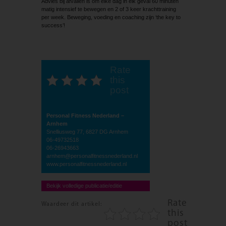
Advies bij afvallen is om elke dag in elk geval 60 minuten
matig intensief te bewegen en 2 of 3 keer krachttraining
per week. Beweging, voeding en coaching zijn ‘the key to
success’!
Rate
this
post
Personal Fitness Nederland –
Arnhem
Snelliusweg 77, 6827 DG Arnhem
06-49732518
06-26943663
arnhem@personalfitnessnederland.nl
www.personalfitnessnederland.nl
Bekijk volledige publicatie/editie
Rate
Waardeer dit artikel:
this
post