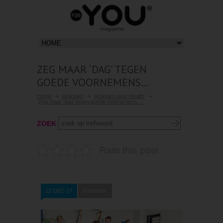
ZEG MAAR ‘DAG’ TEGEN
GOEDE VOORNEMENS…
Home
Artikelen
Artikelen over Health
Zeg maar ‘dag’ tegen goede voornemens…
ZOEK
Rate this post
22 DEC 17
0 reacties