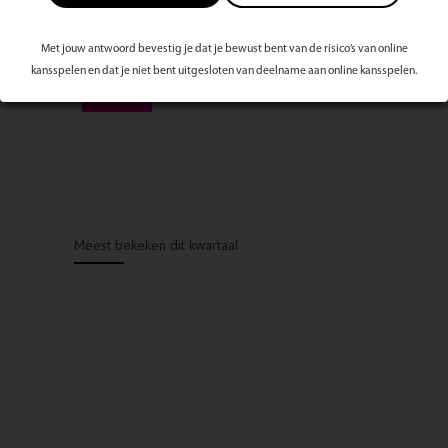
Met jouw antwoord bevestig je dat je bewust bent van de risico’s van online
kansspelen en dat je niet bent uitgesloten van deelname aan online kansspelen.
Meest bekeken dit kwartaal