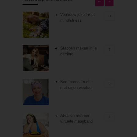
Vernieuw jezelf met
11
mindfulness
Stappen maken in je
7
carrière!
Borstreconstructie
5
met eigen weefsel
Afvallen met een
4
virtuele maagband