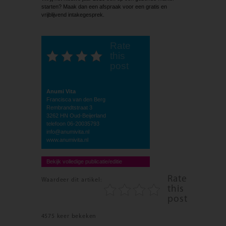
starten? Maak dan een afspraak voor een gratis en
vrijblijvend intakegesprek.
Rate
this
post
Anumi Vita
Francisca van den Berg
Rembrandtstraat 3
3262 HN Oud-Beijerland
telefoon 06-20035793
info@anumivita.nl
www.anumivita.nl
Bekijk volledige publicatie/editie
Rate
Waardeer dit artikel:
this
post
4575 keer bekeken