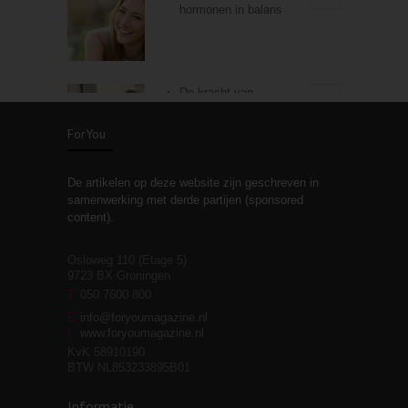
hormonen in balans
De kracht van
3
zelfreflectie
ForYou
De artikelen op deze website zijn geschreven in
Stiefouderschap en
3
samenwerking met derde partijen (sponsored
relaties
content).
Osloweg 110 (Etage 5)
9723 BX Groningen
Leven zonder
T
050 7600 800
3
moeite!
E
info@foryoumagazine.nl
I
www.foryoumagazine.nl
KvK 58910190
BTW NL853233895B01
Van wens naar
3
Informatie