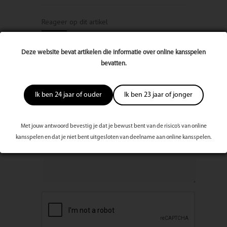
Reageer op dit artikel
Naam
Deze website bevat artikelen die informatie over online kansspelen
bevatten.
E-mailadres
Ik ben 24 jaar of ouder
Ik ben 23 jaar of jonger
Bericht
Met jouw antwoord bevestig je dat je bewust bent van de risico’s van online
kansspelen en dat je niet bent uitgesloten van deelname aan online kansspelen.