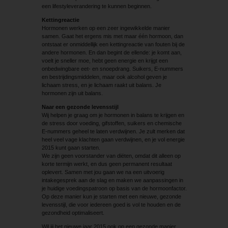
een lifestyleverandering te kunnen beginnen.
Kettingreactie
Hormonen werken op een zeer ingewikkelde manier
samen. Gaat het ergens mis met maar één hormoon, dan
ontstaat er onmiddellijk een kettingreactie van fouten bij de
andere hormonen. En dan begint de ellende: je komt aan,
voelt je sneller moe, hebt geen energie en krijgt een
onbedwingbare eet- en snoepdrang. Suikers, E-nummers
en bestrijdingsmiddelen, maar ook alcohol geven je
lichaam stress, en je lichaam raakt uit balans. Je
hormonen zijn uit balans.
Naar een gezonde levensstijl
Wij helpen je graag om je hormonen in balans te krijgen en
de stress door voeding, gifstoffen, suikers en chemische
E-nummers geheel te laten verdwijnen. Je zult merken dat
heel veel vage klachten gaan verdwijnen, en je vol energie
2015 kunt gaan starten.
We zijn geen voorstander van diëten, omdat dit alleen op
korte termijn werkt, en dus geen permanent resultaat
oplevert. Samen met jou gaan we na een uitvoerig
intakegesprek aan de slag en maken we aanpassingen in
je huidige voedingspatroon op basis van de hormoonfactor.
Op deze manier kun je starten met een nieuwe, gezonde
levensstijl, die voor iedereen goed is vol te houden en de
gezondheid optimaliseert.
Wil jij het nieuwe jaar 2015 ook op een gezonde manier