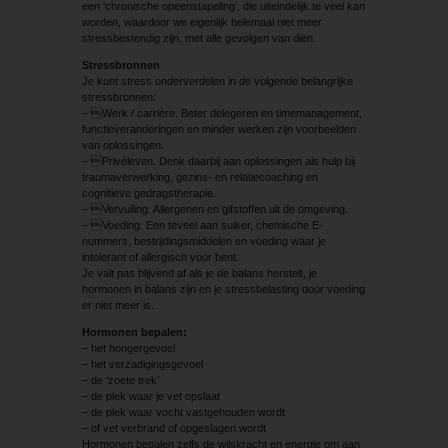
een ‘chronische opeenstapeling’, die uiteindelijk te veel kan
worden, waardoor we eigenlijk helemaal niet meer
stressbestendig zijn, met alle gevolgen van dien.
Stressbronnen
Je kunt stress onderverdelen in de volgende belangrijke
stressbronnen:
– Werk / carrière. Beter delegeren en timemanagement,
functieveranderingen en minder werken zijn voorbeelden
van oplossingen.
– Privéleven. Denk daarbij aan oplossingen als hulp bij
traumaverwerking, gezins- en relatiecoaching en
cognitieve gedragstherapie.
– Vervuiling. Allergenen en gifstoffen uit de omgeving.
– Voeding. Een teveel aan suiker, chemische E-
nummers, bestrijdingsmiddelen en voeding waar je
intolerant of allergisch voor bent.
Je valt pas blijvend af als je de balans herstelt, je
hormonen in balans zijn en je stressbelasting door voeding
er niet meer is.
Hormonen bepalen:
– het hongergevoel
– het verzadigingsgevoel
– de ‘zoete trek’
– de plek waar je vet opslaat
– de plek waar vocht vastgehouden wordt
– of vet verbrand of opgeslagen wordt
Hormonen bepalen zelfs de wilskracht en energie om aan