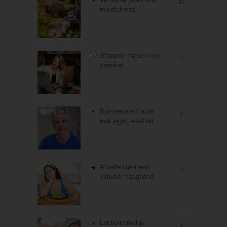
11
mindfulness
Stappen maken in je
7
carrière!
Borstreconstructie
5
met eigen weefsel
Afvallen met een
4
virtuele maagband
Lachend met je
3