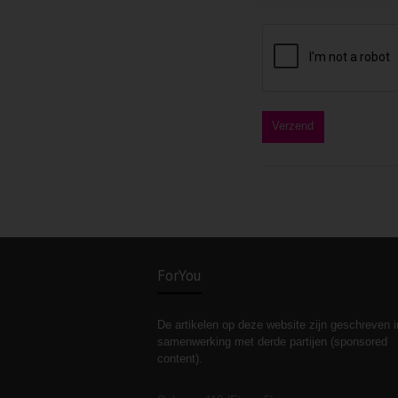
ForYou
De artikelen op deze website zijn geschreven i
samenwerking met derde partijen (sponsored
content).