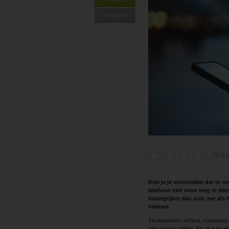
0 reacties
Rat
Kun je je voorstellen dat er o
telefoon niet meer weg te den
belangrijker dan ooit, net als 
hebben.
Thuiswerken, school, contacten o
niet voor te stellen. En of je nu