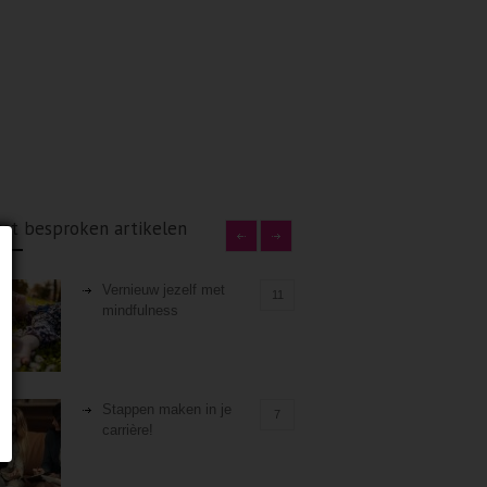
st besproken artikelen
Vernieuw jezelf met
11
mindfulness
Stappen maken in je
7
carrière!