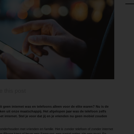
e this post
oit geen internet was en telefoons alleen voor de elite waren? Nu is de
ken uit onze maatschappij. Het afgelopen jaar was de telefoon zelfs
het internet. Stel je voor dat jij en je vrienden nu geen mobiel zouden
nderhouden met vrienden en familie. Het is zonder telefoon of zonder internet
 een iPhone kiest of liever een Samsung, een aantal opties zijn een must. En