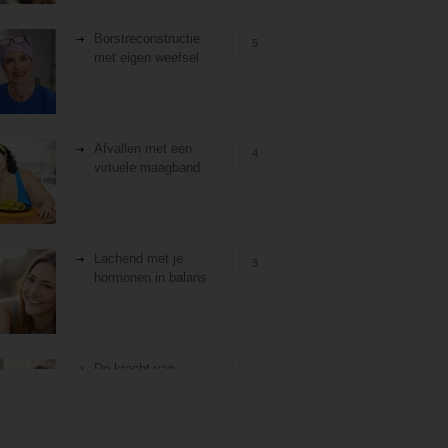
Borstreconstructie
5
met eigen weefsel
Afvallen met een
4
virtuele maagband
Lachend met je
3
hormonen in balans
De kracht van
3
zelfreflectie