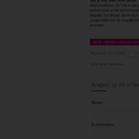
Wat je nog meer moet weten
Altijd bereikbaar zijn! Dat is wa
website waar je het toestel koopt
dagelijks bereikbaar zijn en of j
vragen hebt over de mogelijkheden
toestellen.
Bekijk volledige publicatie/editi
Waardeer dit artikel:
3228 keer bekeken
Reageer op dit artik
Naam
E-mailadres