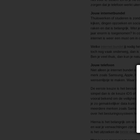
zorgen dat je telefoon werkt uite
Jouw internetbundel
Thuiswerken of studeren is zonder
kijken, dingen opzoeken en social
raken en dat is belangrijk. Wist 
jaar enorm is toegenomen? In con
internet is weer een must om in c
Welke
internet bundel
jij nodig h
toch nog vaak onderweg, dan is h
Ben je veel thuis, dan kun je nat
Jouw telefoon
Niet alleen je internet bundel is
merk zoals Samsung, Apple, Huaw
wensenlijstje te maken. Waar mo
De eerste keuze is het besturin
simpel dan is de keuze iOS of A
vooral bekend om de veiligheid.
je zo gemakkelijker data kunt uit
meerdere merken zoals Samsung e
over het besturingssysteem hee
Hierna is het belangrijk om te we
en wat je verwachtingen zijn van
is het uitzoeken de
beste deal te