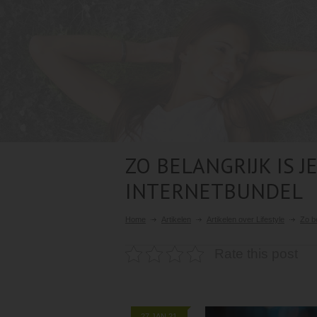
ZO BELANGRIJK IS 
INTERNETBUNDEL
Home
Artikelen
Artikelen over Lifestyle
Zo be
Rate this post
27 JAN 21