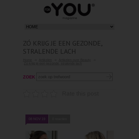
ZÓ KRIJG JE EEN GEZONDE,
STRALENDE LACH
Home
Artikelen
Artikelen over Beauty
Zó krijg je een gezonde, stralende lach
ZOEK
Rate this post
08 NOV 19
0 reacties