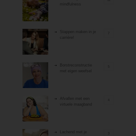
mindfulness
Stappen maken in je
7
carrière!
Borstreconstructie
5
met eigen weefsel
Afvallen met een
4
virtuele maagband
Lachend met je
3