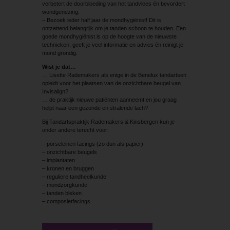
verbetert de doorbloeding van het tandvlees én bevordert
wondgenezing.
– Bezoek ieder half jaar de mondhygiënist! Dit is
ontzettend belangrijk om je tanden schoon te houden. Een
goede mondhygiënist is op de hoogte van de nieuwste
technieken, geeft je veel informatie en advies én reinigt je
mond grondig.
Wist je dat…
… Lisette Rademakers als enige in de Benelux tandartsen
opleidt voor het plaatsen van de onzichtbare beugel van
Invisalign?
… de praktijk nieuwe patiënten aanneemt en jou graag
helpt naar een gezonde en stralende lach?
Bij Tandartspraktijk Rademakers & Kinsbergen kun je
onder andere terecht voor:
– porseleinen facings (zo dun als papier)
– onzichtbare beugels
– implantaten
– kronen en bruggen
– reguliere tandheelkunde
– mondzorgkunde
– tanden bleken
– composietfacings