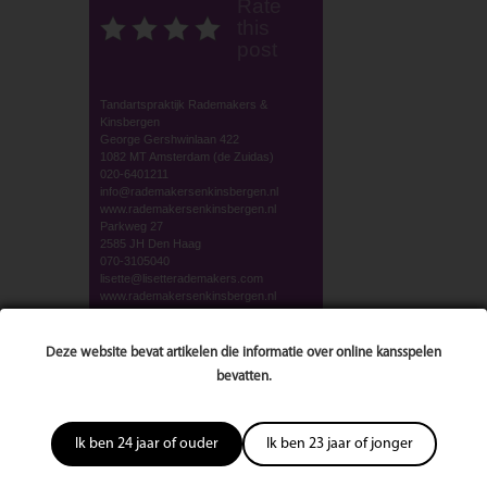
Rate
this
post
Tandartspraktijk Rademakers &
Kinsbergen
George Gershwinlaan 422
1082 MT Amsterdam (de Zuidas)
020-6401211
info@rademakersenkinsbergen.nl
www.rademakersenkinsbergen.nl
Parkweg 27
2585 JH Den Haag
070-3105040
lisette@lisetterademakers.com
www.rademakersenkinsbergen.nl
Bekijk volledige publicatie/editie
Deze website bevat artikelen die informatie over online kansspelen
bevatten.
Rate
Waardeer dit artikel:
this
post
Ik ben 24 jaar of ouder
Ik ben 23 jaar of jonger
4359 keer bekeken