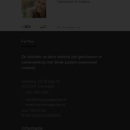
hormonen in balans
De kracht van
3
zelfreflectie
ForYou
De artikelen op deze website zijn geschreven in
Stiefouderschap en
3
samenwerking met derde partijen (sponsored
relaties
content).
Osloweg 110 (Etage 5)
9723 BX Groningen
Leven zonder
T
050 7600 800
3
moeite!
E
info@foryoumagazine.nl
I
www.foryoumagazine.nl
KvK 58910190
BTW NL853233895B01
Van wens naar
3
Informatie
werkelijkheid