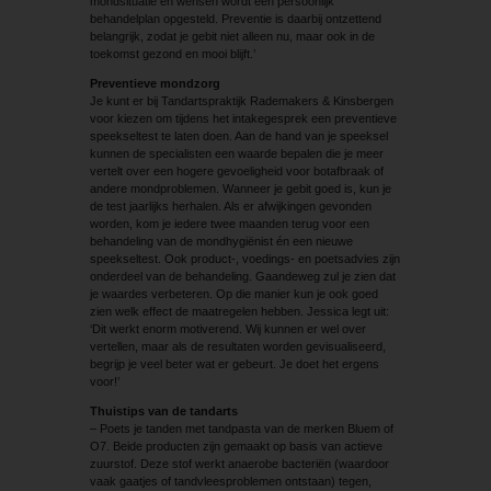
mondsituatie en wensen wordt een persoonlijk
behandelplan opgesteld. Preventie is daarbij ontzettend
belangrijk, zodat je gebit niet alleen nu, maar ook in de
toekomst gezond en mooi blijft.’
Preventieve mondzorg
Je kunt er bij Tandartspraktijk Rademakers & Kinsbergen
voor kiezen om tijdens het intakegesprek een preventieve
speekseltest te laten doen. Aan de hand van je speeksel
kunnen de specialisten een waarde bepalen die je meer
vertelt over een hogere gevoeligheid voor botafbraak of
andere mondproblemen. Wanneer je gebit goed is, kun je
de test jaarlijks herhalen. Als er afwijkingen gevonden
worden, kom je iedere twee maanden terug voor een
behandeling van de mondhygiënist én een nieuwe
speekseltest. Ook product-, voedings- en poetsadvies zijn
onderdeel van de behandeling. Gaandeweg zul je zien dat
je waardes verbeteren. Op die manier kun je ook goed
zien welk effect de maatregelen hebben. Jessica legt uit:
‘Dit werkt enorm motiverend. Wij kunnen er wel over
vertellen, maar als de resultaten worden gevisualiseerd,
begrijp je veel beter wat er gebeurt. Je doet het ergens
voor!’
Thuistips van de tandarts
– Poets je tanden met tandpasta van de merken Bluem of
O7. Beide producten zijn gemaakt op basis van actieve
zuurstof. Deze stof werkt anaerobe bacteriën (waardoor
vaak gaatjes of tandvleesproblemen ontstaan) tegen,