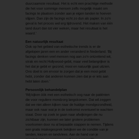
duurzaamste resultaat. Het is echt een prachtige methode
die het voor sommige mensen zelfs mogelijk maakt om
facings te plaatsen zonder aan je eigen tanden te hoeven
slijpen. Dan zijn de facings echt zo dun als papier. In zo’n
geval is het proces wel erg tijdrovend. Het maken van één
tand duurt dan tot vier weken, maar het resultaat is het
waard.’
Een natuurlijk resultaat
Ook op het gebied van esthetische trends is er de
afgelopen jaren een en ander veranderd in Nederland. ‘Bij
facings denken veel mensen nog aan zo’n ontzettend wit,
strak en recht Hollywood-gebit, maar veel belangrijker is
het dat je gebit er gezond, mooi en natuurlijk gaat uitzien.
Ons doel is om ervoor te zorgen dat je een mooi gebit
hebt, zonder dat anderen kunnen zien dat je er iets aan
hebt laten doen.’
Persoonlijk behandelplan
‘Wij kijken óók met een esthetisch oog naar de patiënten
die voor reguliere mondzorg langskomen. Dat wil zeggen
dat we niet alleen kijken naar de huidige mondgezondheid,
maar ook naar wat je in de toekomst eventueel te wachten
staat. Door op zoek te gaan naar afwijkingen die nu
zichtbaar zijn, kunnen we later grotere problemen
voorkomen door nu al bepaalde stappen te nemen. Tijdens
een gratis intakegesprek bekijken we de conditie van je
tanden, kiezen en tandvlees. Aan de hand van je