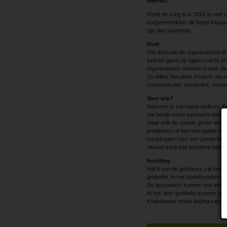
leveren.
Rond de zorg is in 2015 al vee
zorgverstrekker de beste keuzes
zijn dan voorheen.
Doel
Het doel van de organisatoren i
kind en gezin op eigen kracht e
organisatoren streven ernaar de
Ze willen hen laten ervaren dat 
communicatie, creativiteit, muziek
Voor wie?
Iedereen is van harte welkom. C
dat beetje extra aandacht nodig h
maar ook de steeds groter word
problemen of een ontregelde thui
zorgdragen voor een goede begele
nieuwe zorg een positieve bijdrag
Invulling
Hal 5 van de jaarbeurs zal verd
gedeelte. In het standhoudersged
De bezoekers kunnen ook een le
In het ‘doe’-gedeelte kunnen d
Kooktheater onder leiding van be