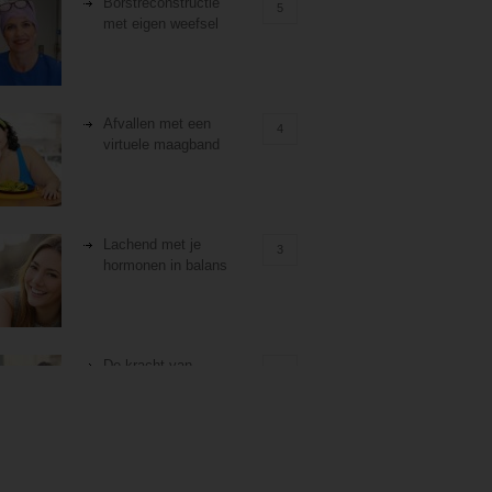
Borstreconstructie
5
met eigen weefsel
Afvallen met een
4
virtuele maagband
Lachend met je
3
hormonen in balans
De kracht van
3
zelfreflectie
Stiefouderschap en
3