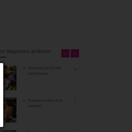
st besproken artikelen
Vernieuw jezelf met
11
mindfulness
Stappen maken in je
7
carrière!