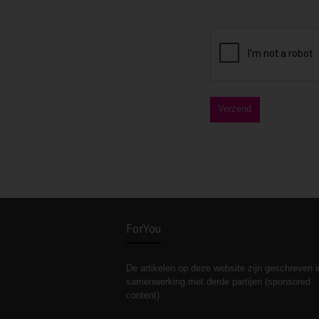
ForYou
De artikelen op deze website zijn geschreven i
samenwerking met derde partijen (sponsored
content).