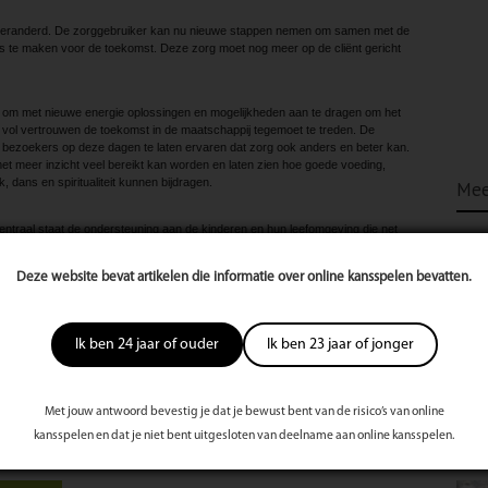
l veranderd. De zorggebruiker kan nu nieuwe stappen nemen om samen met de
 te maken voor de toekomst. Deze zorg moet nog meer op de cliënt gericht
s om met nieuwe energie oplossingen en mogelijkheden aan te dragen om het
n vol vertrouwen de toekomst in de maatschappij tegemoet te treden. De
 bezoekers op deze dagen te laten ervaren dat zorg ook anders en beter kan.
met meer inzicht veel bereikt kan worden en laten zien hoe goede voeding,
, dans en spiritualiteit kunnen bijdragen.
Mee
entraal staat de ondersteuning aan de kinderen en hun leefomgeving die net
ebben. Niet alleen kinderen met een lichamelijke of verstandelijke beperking,
ende groep kinderen met bijvoorbeeld verslaving, ADHD, psychische
Deze website bevat artikelen die informatie over online kansspelen bevatten.
ssituatie. Kinderen zijn onze toekomst en wij (de maatschappij) kunnen
iding tijdens alle ontwikkelingsfases. Wellicht kunnen de aspecten voor
e leveren tijdens de ontwikkeling en begeleiding.
Ik ben 24 jaar of ouder
Ik ben 23 jaar of jonger
eeld worden in twee gedeeltes: een standhoudersgedeelte en een ‘doe’-
eelte zien de standhouders de uitdaging om zich te profileren over dit aspect.
zing bijwonen van een van de standhouders in de daarvoor bestemde ruimte.
Met jouw antwoord bevestig je dat je bewust bent van de risico’s van online
e bezoekers deelnemen aan diverse workshops. Denk aan koken in het
kende sterrenkoks uit Nederland, schilderen, sport (judo, voetbal enzvoort).
kansspelen en dat je niet bent uitgesloten van deelname aan online kansspelen.