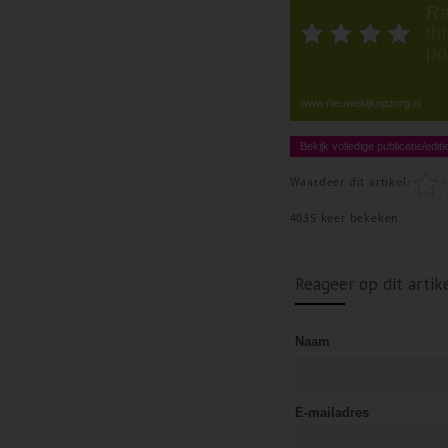
Ra
thi
po
www.nieuwekijkopzorg.nl
Bekijk volledige publicatie/editi
Waardeer dit artikel:
4035 keer bekeken
Reageer op dit artik
Naam
E-mailadres