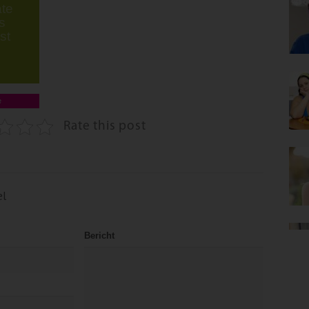
te
s
st
e
Rate this post
el
Bericht