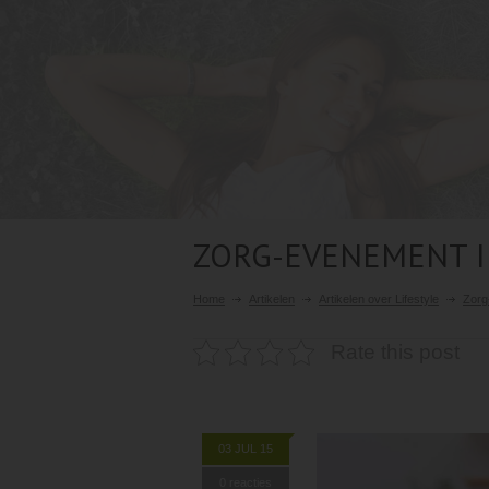
ZORG-EVENEMENT I
Home
Artikelen
Artikelen over Lifestyle
Zorg
Rate this post
03 JUL 15
0 reacties