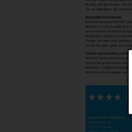
en baby niet gescheiden. Het GH
uur per dag blijven. Dit concept 
Natuurlijke keizersnede
Kinderen kunnen in het GHZ gebor
geboorte zo snel mogelijk bij de
tussen moeder en kind en brengt
temperatuur gebracht en het licht
moeder ziet haar baby geboren wor
en ook de vader, gelijk van dit 
Goede samenwerking verlosk
Het GHZ hecht veel belang aan 
werken de gynaecologen van het
Hierdoor is medische zorg altijd 
onderzoek bleek onlangs dat dit
Ra
thi
po
Groene Hart Ziekenhuis
Bleulandweg 10
2803 HH Gouda
telefoon 0182-505050