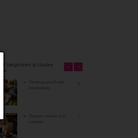
st besproken artikelen
Vernieuw jezelf met
11
mindfulness
Stappen maken in je
7
carrière!