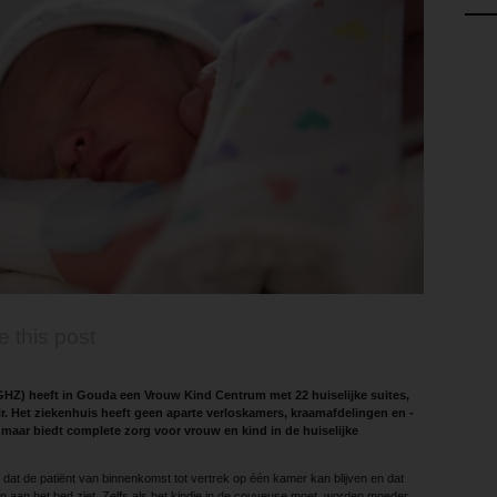
e this post
GHZ) heeft in Gouda een Vrouw Kind Centrum met 22 huiselijke suites,
ir. Het ziekenhuis heeft geen aparte verloskamers, kraamafdelingen en ­
maar biedt complete zorg voor vrouw en kind in de huiselijke
 dat de patiënt van ­binnenkomst tot vertrek op één kamer kan blijven en dat
n aan het bed ziet. Zelfs als het kindje in de couveuse moet, worden moeder