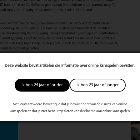
Z hanteert in de Gezin­Suites geen vaste bezoektijden en de partner mag 24
geeft rust voor de baby en de ouders en is uniek in Nederland.
en worden via de ­‘natuurlijke keizersnede’. De baby wordt hierbij na de ­
 moeder op de borst gelegd. Dit huid-op-huidcontact bevordert de hechting
 de borstvoeding beter op gang. De operatiekamer wordt op een comfortabele
 wordt gedimd, zodat de baby niet te veel schrikt als die uit de buik komt. De
den en krijgt haar kindje na een korte check direct bij zich. Hierdoor kan zij,
bijzondere moment genieten.
undigen
samenwerking met andere professionele zorgaanbieders. Binnen InZwang
Mee
Deze website bevat artikelen die informatie over online kansspelen bevatten.
 GHZ nauw samen met de verloskundigenpraktijken in de regio Gouda.
dichtbij en kan er, indien nodig, snelle en naadloze overdracht plaatsvinden. Uit
 unieke samenwerkingsverband inmiddels behoort tot de beste in Nederland.
Ik ben 24 jaar of ouder
Ik ben 23 jaar of jonger
te
s
Met jouw antwoord bevestig je dat je bewust bent van de risico’s van online
st
kansspelen en dat je niet bent uitgesloten van deelname aan online kansspelen.