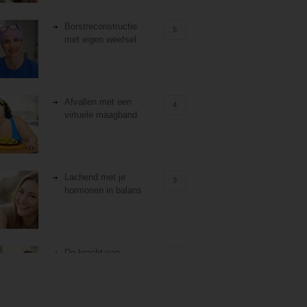
Borstreconstructie
5
met eigen weefsel
Afvallen met een
4
virtuele maagband
Lachend met je
3
hormonen in balans
De kracht van
3
zelfreflectie