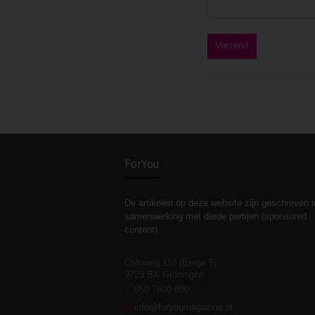
ForYou
De artikelen op deze website zijn geschreven i
samenwerking met derde partijen (sponsored
content).
Osloweg 110 (Etage 5)
9723 BX Groningen
T
050 7600 800
E
info@foryoumagazine.nl