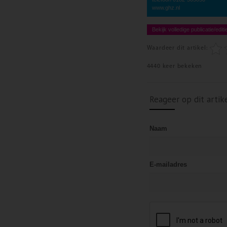
www.ghz.nl
Bekijk volledige publicatie/editi
Waardeer dit artikel:
4440 keer bekeken
Reageer op dit artik
Naam
E-mailadres