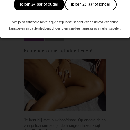
toch een momentje voor jezelf pakt?
lees verder
Ik ben 24 jaar of ouder
Ik ben 23 jaar of jonger
Geplaatst In
Beauty
Geplaatst Door
ForYou Magazine
Met jouw antwoord bevestig je dat je bewust bent van de risico’s van online
kansspelen en dat je niet bent uitgesloten van deelname aan online kansspelen.
11 APR 22
0 reacties
Komende zomer gladde benen!
Je bent blij met jouw hoofdhaar. Op andere delen
van je lichaam zou je de haargroei liever kwijt