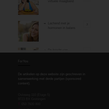
virtuele maagband
Lachend met je
3
hormonen in balans
De kracht van
3
zelfreflectie
ForYou
De artikelen op deze website zijn geschreven in
Stiefouderschap en
3
samenwerking met derde partijen (sponsored
relaties
content).
Osloweg 110 (Etage 5)
9723 BX Groningen
Leven zonder
T
050 7600 800
3
moeite!