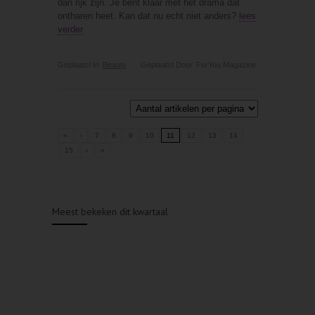
dan rijk zijn. Je bent klaar met het drama dat
ontharen heet. Kan dat nu echt niet anders?
lees
verder
Geplaatst In
Beauty
Geplaatst Door
ForYou Magazine
«
‹
7
8
9
10
11
12
13
14
15
›
»
Meest bekeken dit kwartaal