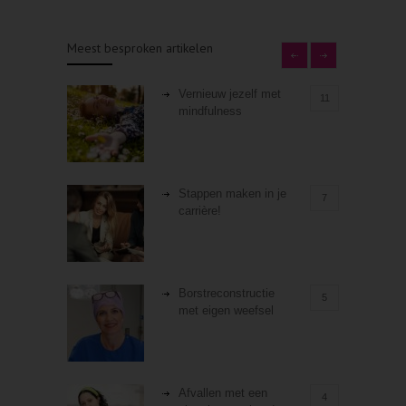
Meest besproken artikelen
Vernieuw jezelf met
11
mindfulness
Stappen maken in je
7
carrière!
Borstreconstructie
5
met eigen weefsel
Afvallen met een
4