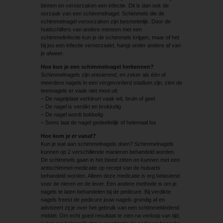
binnen en veroorzaken een infectie. Dit is dan ook de
oorzaak van een schimmelnagel. Schimmels die de
schimmelnagel veroorzaken zijn besmettelijk. Door de
huidschilfers van andere mensen met een
schimmelinfectie kun je de schimmels krijgen, maar of het
bij jou een infectie veroorzaakt, hangt onder andere af van
je afweer.
Hoe kun je een schimmelnagel herkennen?
Schimmelnagels zijn ontsierend, en zeker als één of
meerdere nagels in een vergevorderd stadium zijn, zien de
teennagels er vaak niet mooi uit:
– De nagelplaat verkleurt vaak wit, bruin of geel
– De nagel is verdikt en brokkelig
– De nagel wordt bobbelig
– Soms laat de nagel gedeeltelijk of helemaal los
Hoe kom je er vanaf?
Kun je wat aan schimmelnagels doen? Schimmelnagels
kun­nen op 2 verschillende manieren behandeld worden.
De schimmels gaan in het bloed zitten en kunnen met een
antischimmel-medicatie op recept van de huisarts
behandeld worden. Alleen deze medicatie is erg belastend
voor de nieren en de lever. Een andere methode is om je
nagels te laten behandelen bij de pedicure. Bij verdikte
nagels freest de pedicure jouw nagels grondig af en
adviseert zij je over het gebruik van een schimmeldodend
middel. Om echt goed resultaat te zien na verloop van tijd,