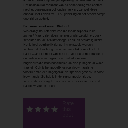
is het erg belangrijk dat je regelmatig de pedicure bezoekt.
Het uiteindelijke resultaat van de behandeling valt of staat
met het consequent volhouden hiervan. Let wel: deze
aanpak leidt zelden tot 100% genezing en het proces vergt
veel tijd en geduld.
De zomer komt eraan. Wat nu?
Wie draagt het liefst niet van die mooie slippers in de
zomer? Maar velen doen het niet omdat ze zich ervoor ­
schamen dat de schimmelnagel er dik en brokkelig uitziet.
Het is heel begrijpelijk dat schimmelnagels worden
verbloemd door het gebruik van nagellak, omdat ook de
nagel vaak niet mooi van kleur is. Voor de zomer kun je bij
de pedicure jouw nagels door middel van een
nagelcorrectie laten behandelen en zien je nagels er weer
fraai uit. Ook is het mogelijk om dan jouw nagels te
voorzien van een nagelgellak die speciaal geschikt is voor
jouw nagels. Zo heb je in de zomer mooie, frisse,
verzorgde teennagels en kun je op ieder moment van de
dag jouw voeten tonen!
Rate
this
post