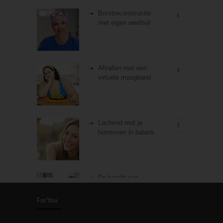
Borstreconstructie
5
met eigen weefsel
Afvallen met een
4
virtuele maagband
Lachend met je
3
hormonen in balans
De kracht van
3
zelfreflectie
ForYou