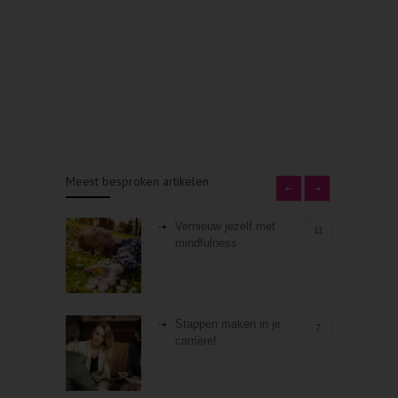
Meest besproken artikelen
Vernieuw jezelf met
11
mindfulness
Stappen maken in je
7
carrière!