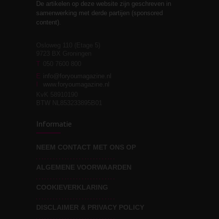
De artikelen op deze website zijn geschreven in
Stiefouderschap en
3
samenwerking met derde partijen (sponsored
relaties
content).
Osloweg 110 (Etage 5)
9723 BX Groningen
Leven zonder
T
050 7600 800
3
moeite!
E
info@foryoumagazine.nl
I
www.foryoumagazine.nl
KvK 58910190
BTW NL853233895B01
Van wens naar
3
Informatie
werkelijkheid
NEEM CONTACT MET ONS OP
ALGEMENE VOORWAARDEN
Wat voor leider wil jij
3
zijn?
COOKIEVERKLARING
DISCLAIMER & PRIVACY POLICY