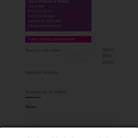
Joyce Pedicure & Beauty
Joyce Klijn
Rozenstraat 17
1815 XW Alkmaar
telefoon 06-40241298
info@joycepedicure.nl
Bekijk volledige publicatie/editie
Rate
Waardeer dit artikel:
this
post
5886 keer bekeken
Reageer op dit artikel
Naam
E-mailadres