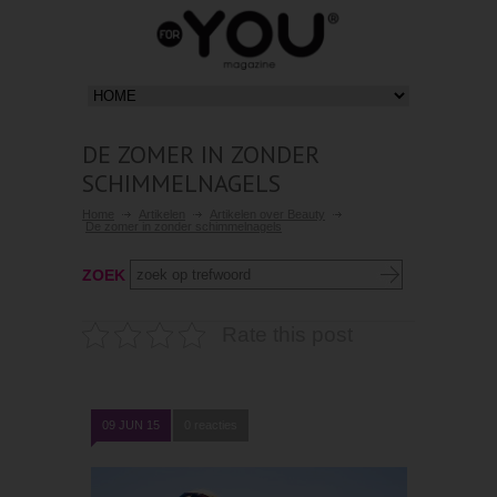
DE ZOMER IN ZONDER
SCHIMMELNAGELS
Home
Artikelen
Artikelen over Beauty
De zomer in zonder schimmelnagels
ZOEK
Rate this post
09 JUN 15
0 reacties