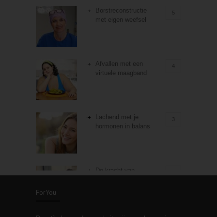
Borstreconstructie
5
met eigen weefsel
Afvallen met een
4
virtuele maagband
Lachend met je
3
hormonen in balans
De kracht van
3
zelfreflectie
ForYou