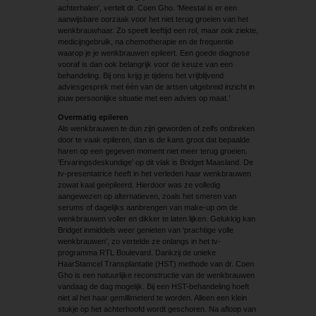
achterhalen’, vertelt dr. Coen Gho. ‘Meestal is er een
aanwijsbare oorzaak voor het niet terug groeien van het
wenkbrauwhaar. Zo speelt leeftijd een rol, maar ook ziekte,
medicijngebruik, na chemotherapie en de frequentie
waarop je je wenkbrauwen epileert. Een goede diagnose
vooraf is dan ook belangrijk voor de keuze van een
behandeling. Bij ons krijg je tijdens het vrijblijvend
adviesgesprek met één van de artsen uitgebreid inzicht in
jouw persoonlijke situatie met een advies op maat.’
Overmatig epileren
Als wenkbrauwen te dun zijn geworden of zelfs ontbreken
door te vaak epileren, dan is de kans groot dat bepaalde
haren op een gegeven moment niet meer terug groeien.
‘Ervaringsdeskundige’ op dit vlak is Bridget Maasland. De
tv-presentatrice heeft in het verleden haar wenkbrauwen
zowat kaal geëpileerd. Hierdoor was ze volledig
aangewezen op alternatieven, zoals het smeren van
serums of dagelijks aanbrengen van make-up om de
wenkbrauwen voller en dikker te laten lijken. Gelukkig kan
Bridget inmiddels weer genieten van ‘prachtige volle
wenkbrauwen’, zo vertelde ze onlangs in het tv-
programma RTL Boulevard. Dankzij de unieke
HaarStamcel Transplantatie (HST) methode van dr. Coen
Gho is een natuurlijke reconstructie van de wenkbrauwen
vandaag de dag mogelijk. Bij een HST-behandeling hoeft
niet al het haar gemillimeterd te worden. Alleen een klein
stukje op het achterhoofd wordt geschoren. Na afloop van