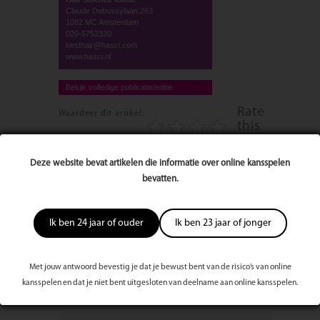
Claude Debussylaan 263
1082 MC Amsterdam
020-5752330
besthair@hasci.com
www.hasci.nl
Bekijk volledige publicatie/editie
Rate
Waardeer dit artikel:
this
post
Deze website bevat artikelen die informatie over online kansspelen
3013 keer bekeken
bevatten.
Reageer op dit artikel
Ik ben 24 jaar of ouder
Ik ben 23 jaar of jonger
Naam
Met jouw antwoord bevestig je dat je bewust bent van de risico’s van online
kansspelen en dat je niet bent uitgesloten van deelname aan online kansspelen.
E-mailadres