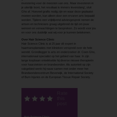
investering voor de meesten van ons. Maar investeren in
je uiterlijk loont, het resultaat is immers levenslang’, sluit
Gho af. Hoeveel grafts nodig zijn en waar deze geplaatst
moeten worden, kan alleen door een ervaren arts bepaald
worden. Tijdens een vrijblijvend adviesgesprek nemen de
artsen en technicians graag uitgebreid de tijd om jouw
wensen en verwachtingen te bespreken. Zo wordt voor jou
en voor ons duidelijk wat wij voor je kunnen betekenen.
Over Hair Science Clinic
Hair Science Clinic is al 25 jaar dé expert in
haartransplantaties met klinieken verspreid over de hele
wereld. Grondlegger is arts en onderzoeker dr. Coen Gho,
internationaal specialist op het gebied van haar. In zijn
lange loopbaan ontwikkelde hij diverse nieuwe therapieën
voor haarziekten en brandwonden. Als autoriteit op zijn
vakgebied werkt hij nauw samen met onder meer het
Brandwondencentrum Beverwijk, de International Society
of Burn Injuries en de European Tissue Repair Society.
Rate
this
post
Hair Science Clinic