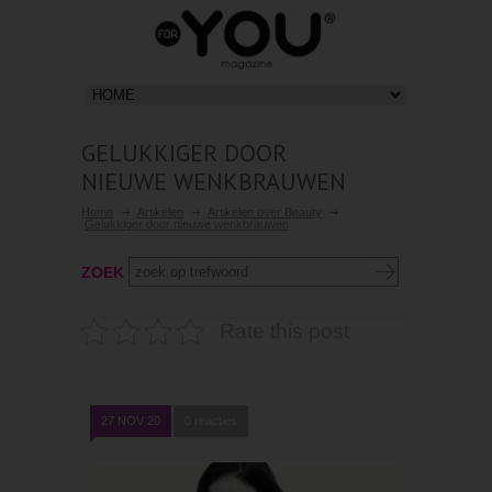
GELUKKIGER DOOR
NIEUWE WENKBRAUWEN
Home
Artikelen
Artikelen over Beauty
Gelukkiger door nieuwe wenkbrauwen
ZOEK
Rate this post
27 NOV 20
0 reacties