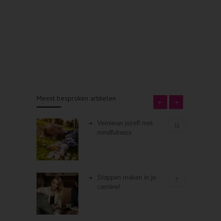
Meest besproken artikelen
Vernieuw jezelf met
11
mindfulness
Stappen maken in je
7
carrière!