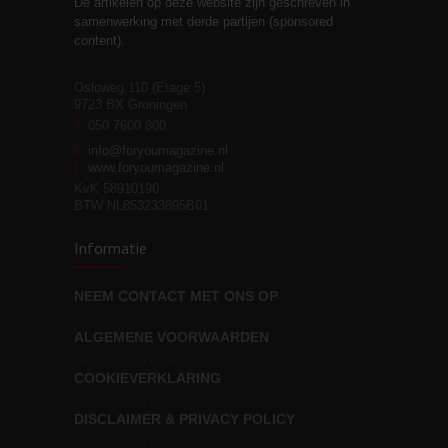
De artikelen op deze website zijn geschreven in
Stiefouderschap en
3
samenwerking met derde partijen (sponsored
relaties
content).
Osloweg 110 (Etage 5)
9723 BX Groningen
Leven zonder
T
050 7600 800
3
moeite!
E
info@foryoumagazine.nl
I
www.foryoumagazine.nl
KvK 58910190
BTW NL853233895B01
Van wens naar
3
Informatie
werkelijkheid
NEEM CONTACT MET ONS OP
ALGEMENE VOORWAARDEN
Wat voor leider wil jij
3
zijn?
COOKIEVERKLARING
DISCLAIMER & PRIVACY POLICY