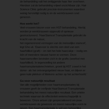
de behandeling valt het omliggende haar hier overheen.
Hierdoor zal de behandeling vrijwel onzichtbaar zijn. Hair
Science Clinic gebruikt precisie-instrumenten waardoor
weinig hersteltijd nodig is en de wenkbrauwen snel
genezen.
Hoe werkt het?
Veel vrouwen kiezen voor een HST-behandeling. Hierbij
worden je wenkbrauwen opgevuld of opnieuw
gestructureerd. ‘HaarStamcel Transplantatie gebruikt de
kracht van de natuur,
het regenererend vermogen van de menselijke stamcel’,
legt Gho uit. ‘Daarvoor is slechts een deel van een
haarfollikel (graft) – en niet het hele haarzakje – nodig om
één of meerdere nieuwe haren te vormen. Deze
haarstamcellen bevinden zich in de grafts (weefsel met
haarfollikel). In tegenstelling tot andere
haartransplantatietechnieken, groeit bij HST zowel in het
donor- als het ontvangstgebied nieuw haar, en blijven er
geen kale plekken of littekens achter op het achterhoofd.’
Ga voor natuurlijk resultaat
Van alle mogelijkheden voor haartransplantaties bij
vrouwen geeft de verfijnde HaarStamcel Transplantatie
behandeling het meest natuurlijke resultaat. Een unieke
techniek waarvan de effectiviteit wetenschappelijk is
bewezen. ‘Onze artsen zijn gespecialiseerd om jouw
wenkbrauwen de gewenste en meest natuurlijke vorm te
geven. Een haartransplantatie is wél een behoorlijke