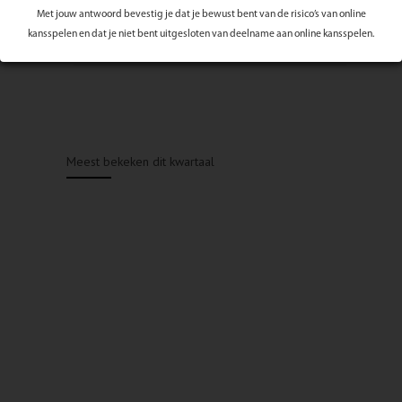
Met jouw antwoord bevestig je dat je bewust bent van de risico’s van online
kansspelen en dat je niet bent uitgesloten van deelname aan online kansspelen.
Meest bekeken dit kwartaal