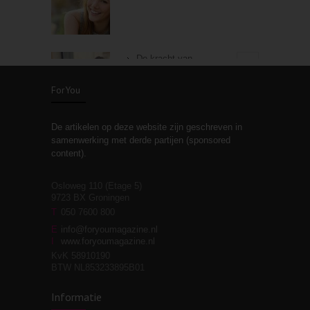
De kracht van
3
zelfreflectie
ForYou
De artikelen op deze website zijn geschreven in
Stiefouderschap en
3
samenwerking met derde partijen (sponsored
relaties
content).
Osloweg 110 (Etage 5)
9723 BX Groningen
Leven zonder
T
050 7600 800
3
moeite!
E
info@foryoumagazine.nl
I
www.foryoumagazine.nl
KvK 58910190
BTW NL853233895B01
Van wens naar
3
Informatie
werkelijkheid