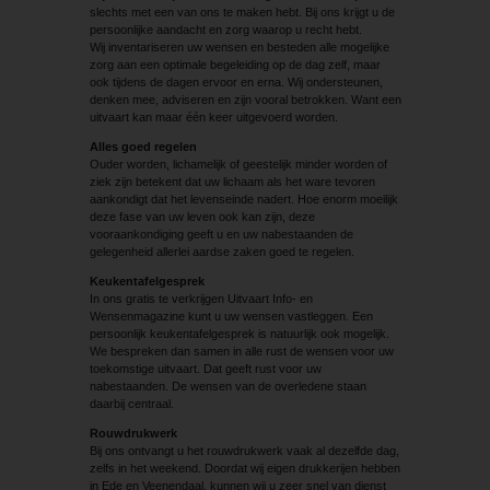
slechts met een van ons te maken hebt. Bij ons krijgt u de
persoonlijke aandacht en zorg waarop u recht hebt.
Wij inventariseren uw wensen en besteden alle mogelijke
zorg aan een optimale begeleiding op de dag zelf, maar
ook tijdens de dagen ervoor en erna. Wij ondersteunen,
denken mee, adviseren en zijn vooral betrokken. Want een
uitvaart kan maar één keer uitgevoerd worden.
Alles goed regelen
Ouder worden, lichamelijk of geestelijk minder worden of
ziek zijn betekent dat uw lichaam als het ware tevoren
aankondigt dat het levenseinde nadert. Hoe enorm moeilijk
deze fase van uw leven ook kan zijn, deze
vooraankondiging geeft u en uw nabestaanden de
gelegenheid allerlei aardse zaken goed te regelen.
Keukentafelgesprek
In ons gratis te verkrijgen Uitvaart Info- en
Wensenmagazine kunt u uw wensen vastleggen. Een
persoonlijk keukentafelgesprek is natuurlijk ook mogelijk.
We bespreken dan samen in alle rust de wensen voor uw
toekomstige uitvaart. Dat geeft rust voor uw
nabestaanden. De wensen van de overledene staan
daarbij centraal.
Rouwdrukwerk
Bij ons ontvangt u het rouwdrukwerk vaak al dezelfde dag,
zelfs in het weekend. Doordat wij eigen drukkerijen hebben
in Ede en Veenendaal, kunnen wij u zeer snel van dienst