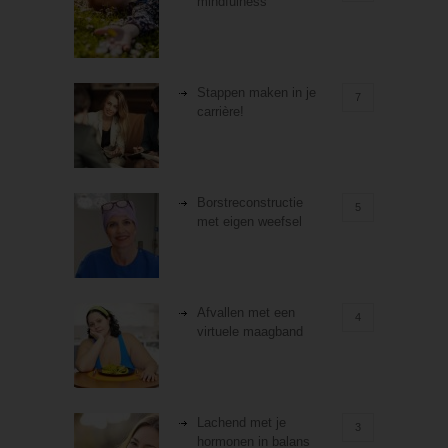
mindfulness
Stappen maken in je
7
carrière!
Borstreconstructie
5
met eigen weefsel
Afvallen met een
4
virtuele maagband
Lachend met je
3
hormonen in balans