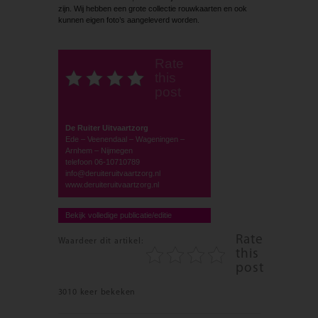
zijn. Wij hebben een grote collectie rouwkaarten en ook
kunnen eigen foto’s aangeleverd worden.
Rate
this
post
De Ruiter Uitvaartzorg
Ede – Veenendaal – Wageningen –
Arnhem – Nijmegen
telefoon 06-10710789
info@deruiteruitvaartzorg.nl
www.deruiteruitvaartzorg.nl
Bekijk volledige publicatie/editie
Rate
Waardeer dit artikel:
this
post
3010 keer bekeken