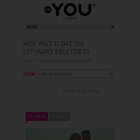
HOE WILT U DAT UW
UITVAART ERUITZIET?
Home
Hoe wilt u dat uw uitvaart eruitziet?
ZOEK
Rate this post
01 JUN 15
0 reacties