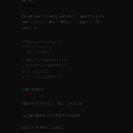
ForYou
De artikelen op deze website zijn geschreven in
Stiefouderschap en
3
samenwerking met derde partijen (sponsored
relaties
content).
Osloweg 110 (Etage 5)
9723 BX Groningen
Leven zonder
T
050 7600 800
3
moeite!
E
info@foryoumagazine.nl
I
www.foryoumagazine.nl
KvK 58910190
BTW NL853233895B01
Van wens naar
3
Informatie
werkelijkheid
NEEM CONTACT MET ONS OP
ALGEMENE VOORWAARDEN
Wat voor leider wil jij
3
zijn?
COOKIEVERKLARING