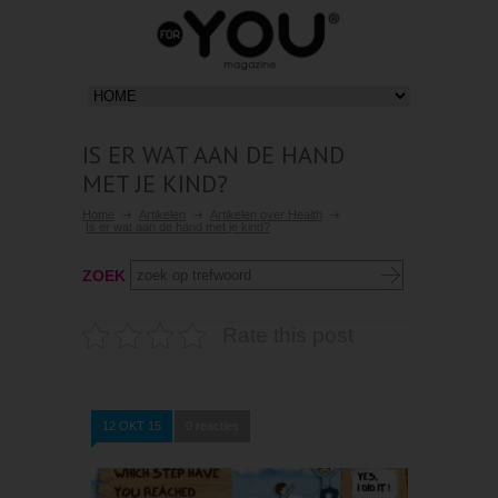
IS ER WAT AAN DE HAND
MET JE KIND?
Home
Artikelen
Artikelen over Health
Is er wat aan de hand met je kind?
ZOEK
Rate this post
12 OKT 15
0 reacties