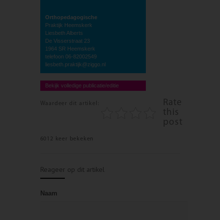
Orthopedagogische
Praktijk Heemskerk
Liesbeth Alberts
De Visserstraat 23
1964 SR Heemskerk
telefoon 06-82002549
liesbeth.praktijk@ziggo.nl
Bekijk volledige publicatie/editie
Rate
Waardeer dit artikel:
this
post
6012 keer bekeken
Reageer op dit artikel
Naam