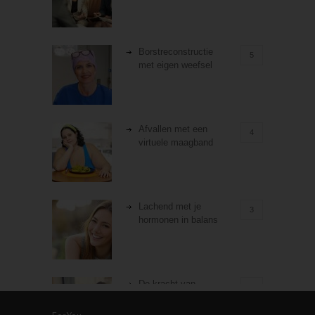
Borstreconstructie
5
met eigen weefsel
Afvallen met een
4
virtuele maagband
Lachend met je
3
hormonen in balans
De kracht van
3
zelfreflectie