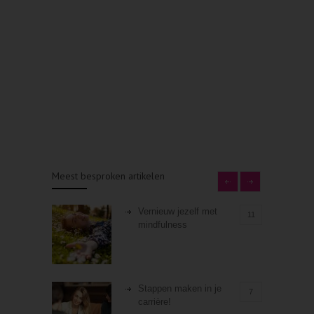
Meest besproken artikelen
Vernieuw jezelf met
11
mindfulness
Stappen maken in je
7
carrière!