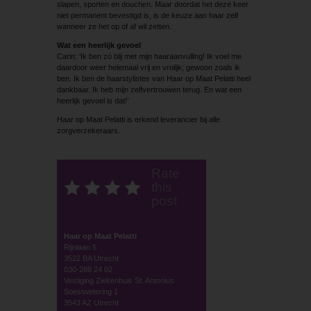
slapen, sporten en douchen. Maar doordat het deze keer
niet permanent bevestigd is, is de keuze aan haar zelf
wanneer ze het op of af wil zetten.
Wat een heerlijk gevoel
Carin: ‘Ik ben zó blij met mijn haaraanvulling! Ik voel me
daardoor weer helemaal vrij en vrolijk; gewoon zoals ik
ben. Ik ben de haarstylistes van Haar op Maat Pelatti heel
dankbaar. Ik heb mijn zelfvertrouwen terug. En wat een
heerlijk gevoel is dat!’
Haar op Maat Pelatti is erkend leverancier bij alle
zorgverzekeraars.
Rate
this
post
Haar op Maat Pelatti
Rijnlaan 5
3522 BA Utrecht
030-288 24 02
Vestiging Ziekenhuis St. Antonius
Soestwetering 1
3543 AZ Utrecht