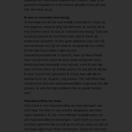
genetisch bepaald en in de meeste gevallen komt dit haar
ook niet meer terug.
Ik was er constant mee bezig
‘In het begin kon ik het nog redelijk camoufleren, maar op
een gegeven moment ging dat niet meer. Ik merkte dat ik
erg onzeker werd. Ik was er constant mee bezig. Toen dat
onzekere gevoel de overhand nam, wist ik dat ik op
onderzoek uit moest. Ik ben gaan uitpluizen wat voor mij
nou het beste zou zijn en waar ik me goed bij zou voelen.
Ik heb mijn keuze laten vallen op een
haarwerkspeciaalzaak in Utrecht, Haar op Maat Pelatti.
Voor mij niet echt naast de deur, maar aangezien deze
beslissing heel belangrijk voor mij was, vond ik een ritje
naar Utrecht zeker de moeite waard. En wat ben ik blij dat
ik daar terecht ben gekomen! Ik kreeg daar alle tijd en
aandacht en nu, na jaren, nog steeds. Het vakmanschap
straalt ervan af in een heel gemoedelijke omgeving met alle
privacy. Ik wist dat mijn probleem hier in goede handen
was.’
Haaraanvulling op maat
Voor Carin is een haaraanvulling op maat gemaakt van
echt haar. De kleur is ook precies aangepast aan haar
eigen haarkleur. Er zijn verschillende mogelijkheden om
een haaraanvulling te bevestigen. Carin heeft nu voor een
systeem gekozen dat ze zelf op en af kan zetten en dat ze
met haar eigen haar moet vermengen. Zij kan er ook mee