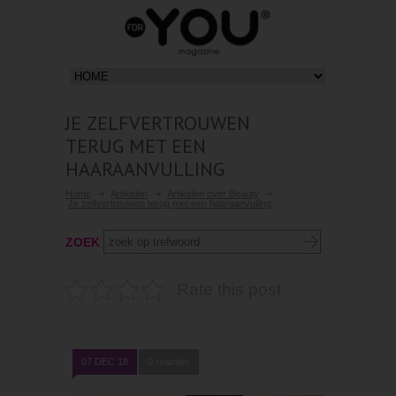
JE ZELFVERTROUWEN
TERUG MET EEN
HAARAANVULLING
Home
Artikelen
Artikelen over Beauty
Je zelfvertrouwen terug met een haaraanvulling
ZOEK
Rate this post
07 DEC 18
0 reacties