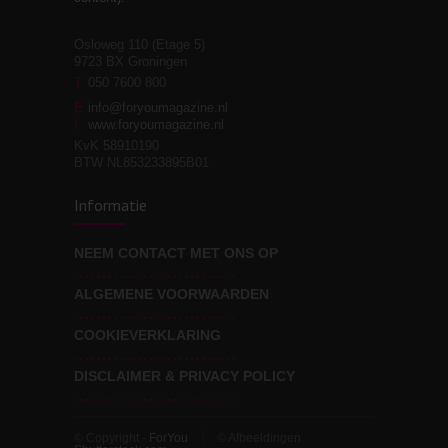
Osloweg 110 (Etage 5)
9723 BX Groningen
Leven zonder
T
050 7600 800
3
moeite!
E
info@foryoumagazine.nl
I
www.foryoumagazine.nl
KvK 58910190
BTW NL853233895B01
Van wens naar
3
Informatie
werkelijkheid
NEEM CONTACT MET ONS OP
ALGEMENE VOORWAARDEN
Wat voor leider wil jij
3
zijn?
COOKIEVERKLARING
DISCLAIMER & PRIVACY POLICY
© Copyright -
ForYou
© Afbeeldingen