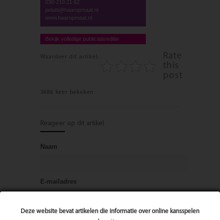
030-210 21 62
pelatti@haaropmaat.nl
www.haaropmaat.nl
Bekijk volledige publicatie/editie
Rate
Waardeer dit artikel:
this
post
3686 keer bekeken
Reageer op dit artikel
Naam
E-mailadres
Deze website bevat artikelen die informatie over online kansspelen
Bericht