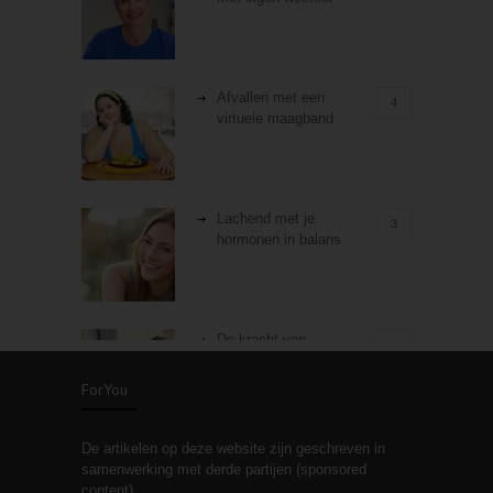
Afvallen met een
4
virtuele maagband
Lachend met je
3
hormonen in balans
De kracht van
3
zelfreflectie
ForYou
De artikelen op deze website zijn geschreven in
Stiefouderschap en
3
samenwerking met derde partijen (sponsored
relaties
content).