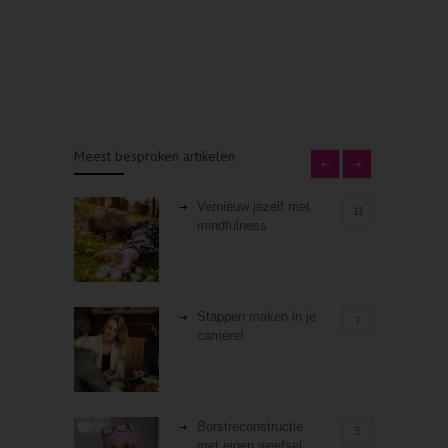
Meest besproken artikelen
Vernieuw jezelf met
11
mindfulness
Stappen maken in je
7
carrière!
Borstreconstructie
5
met eigen weefsel