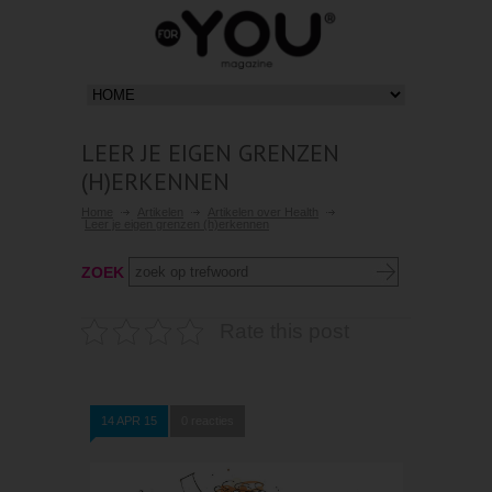
LEER JE EIGEN GRENZEN
(H)ERKENNEN
Home
Artikelen
Artikelen over Health
Leer je eigen grenzen (h)erkennen
ZOEK
Rate this post
14 APR 15
0 reacties