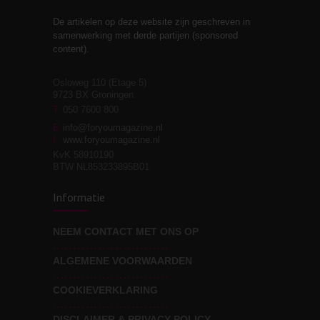
De artikelen op deze website zijn geschreven in
Stiefouderschap en
3
samenwerking met derde partijen (sponsored
relaties
content).
Osloweg 110 (Etage 5)
9723 BX Groningen
Leven zonder
T
050 7600 800
3
moeite!
E
info@foryoumagazine.nl
I
www.foryoumagazine.nl
KvK 58910190
BTW NL853233895B01
Van wens naar
3
Informatie
werkelijkheid
NEEM CONTACT MET ONS OP
ALGEMENE VOORWAARDEN
Wat voor leider wil jij
3
zijn?
COOKIEVERKLARING
DISCLAIMER & PRIVACY POLICY