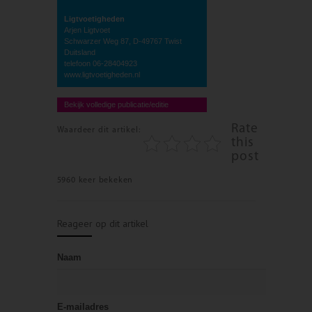
Ligtvoetigheden
Arjen Ligtvoet
Schwarzer Weg 87, D-49767 Twist
Duitsland
telefoon 06-28404923
www.ligtvoetigheden.nl
Bekijk volledige publicatie/editie
Rate
Waardeer dit artikel:
this
post
5960 keer bekeken
Reageer op dit artikel
Naam
E-mailadres