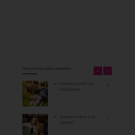
Meest besproken artikelen
Vernieuw jezelf met
11
mindfulness
Stappen maken in je
7
carrière!