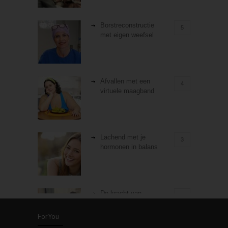
Borstreconstructie
5
met eigen weefsel
Afvallen met een
4
virtuele maagband
Lachend met je
3
hormonen in balans
De kracht van
3
zelfreflectie
ForYou