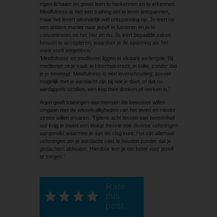
eigen lichaam en geest leert te herkennen én te erkennen.
Mindfulness is niet een training om te leren ontspannen,
maar het levert uiteindelijk wel ontspanning op. Je leert op
een andere manier naar jezelf te luisteren en je te
concentreren op het hier en nu. Je leert bepaalde zaken
bewust te accepteren, waardoor je de spanning als het
ware voelt wegebben.’
‘Mindfulness en mediteren liggen in elkaars verlengde. Bij
mediteren zit je vaak in kleermakerszit, in stilte, zonder dat
je je beweegt. Mindfulness is een levenshouding: zoveel
mogelijk met je aandacht zijn bij wat je doet, of dat nu
aardappels schillen, een kop thee drinken of werken is.’
Arjen geeft trainingen aan mensen die bewuster willen
omgaan met de wisselvalligheden van het leven en minder
stress willen ervaren. ‘Tijdens acht lessen van tweeënhalf
uur krijg je naast een stukje theorie ook diverse oefeningen
aangereikt waarmee je aan de slag kunt. Het zijn allemaal
oefeningen om je aandacht vast te houden zonder dat je
gedachten afdwalen. Hierdoor leer je om beter voor jezelf
te zorgen.’
Rate
this
post