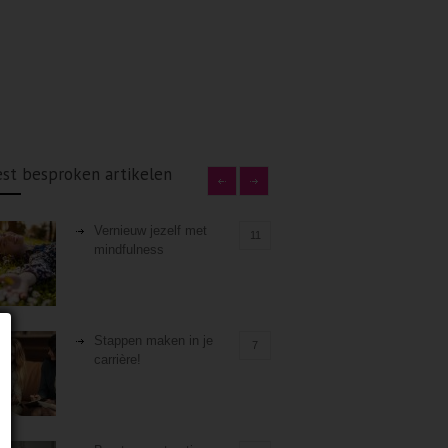
st besproken artikelen
Vernieuw jezelf met
11
mindfulness
Stappen maken in je
7
carrière!