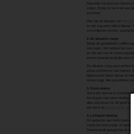
Natuurlijk kun jij ervoor kiezen
zetten. Echter is het in de wat 
te komen.
Hier zijn de laarsjes van
Nero Gia
er ook nog eens stijlvol bijloopt.
verschillende vormen, waarbij he
2. De allsaints cargo
Bekijk de gemiddelde reallifesoap
zien lopen. We hebben het over 
en zijn een van de meest populair
eerste instantie lastig lijkt deze
De allsaints cargo past perfect b
prima combineren met hakken. E
bijpassende blazer bij aan te tre
binnen krijgt. Alle ingrediënten 
3. Grote maten
Het is iets wat we in zomerkledi
het dragen van ruime kleding. Hi
alles wat losser zit. Dit geeft n
iets dat in de
koude herfst- en w
4. Lichtgele kleding
De gedachte aan herfst doet ve
veelal een wat oranje- en geelac
Daarbij wordt gezegd dat de zoek