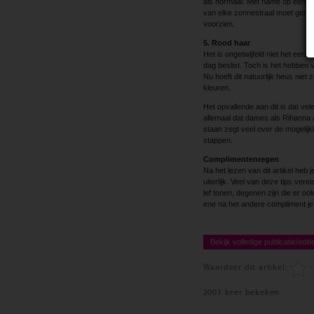
als normaal. Met name op een 
van elke zonnestraal moet genie
voorzien.
5. Rood haar
Het is ongetwijfeld niet het eers
dag beslist. Toch is het hebben
Nu hoeft dit natuurlijk heus niet 
kleuren.
Het opvallende aan dit is dat v
allemaal dat dames als Rihanna 
staan zegt veel over de mogelijk
stappen.
Complimentenregen
Na het lezen van dit artikel heb 
uiterlijk. Veel van deze tips vere
lef tonen, degenen zijn die er ook
ene na het andere compliment je 
Bekijk volledige publicatie/editi
Waardeer dit artikel:
2001 keer bekeken