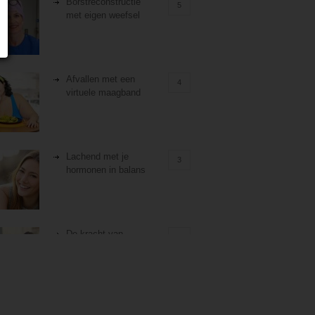
Borstreconstructie
5
met eigen weefsel
Afvallen met een
4
virtuele maagband
Lachend met je
3
hormonen in balans
De kracht van
3
zelfreflectie
Stiefouderschap en
3