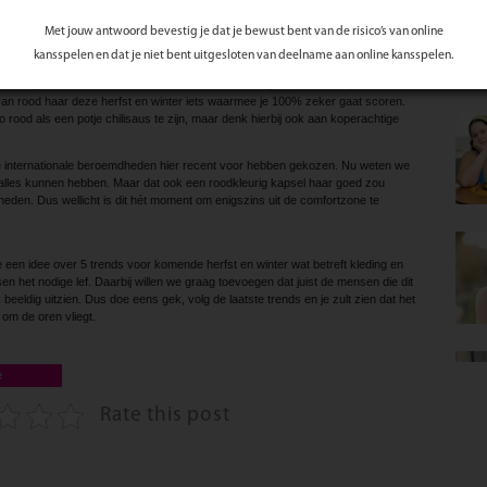
zongebruinde
huid
doet deze kleur het goed. Wat dat betreft weet je nu ook dat je
ten om de armen en het gezicht nog enigszins van wat kleur te kunnen
Met jouw antwoord bevestig je dat je bewust bent van de risico’s van online
kansspelen en dat je niet bent uitgesloten van deelname aan online kansspelen.
te waar je aan denkt en het is ook niet direct iets wat je van de een op de andere
 van rood haar deze herfst en winter iets waarmee je 100% zeker gaat scoren.
zo rood als een potje chilisaus te zijn, maar denk hierbij ook aan koperachtige
ele internationale beroemdheden hier recent voor hebben gekozen. Nu weten we
alles kunnen hebben. Maar dat ook een roodkleurig kapsel haar goed zou
heden. Dus wellicht is dit hét moment om enigszins uit de comfortzone te
je een idee over 5 trends voor komende herfst en winter wat betreft kleding en
isen het nodige lef. Daarbij willen we graag toevoegen dat juist de mensen die dit
 beeldig uitzien. Dus doe eens gek, volg de laatste trends en je zult zien dat het
om de oren vliegt.
e
Rate this post