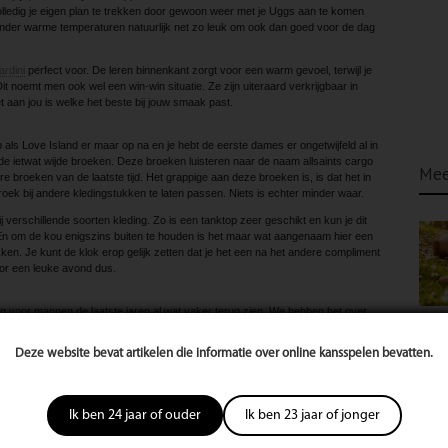
 volledig je eigen plan te trekken door gewoon weer met je Uggs aan te komen
minder warme temperaturen natuurlijk net zo leuk om ook dan goed voor de dag
rdini
perfect voor. De leren binnenkant zorgt voor een warm gevoel, terwijl je
 Dit noemt men ook wel een win-win situatie. Ze zijn uiteraard verkrijgbaar in
t aan jou is welke het beste bij jouw smaak past.
 als Love Island er maar op na en je hebt de eerste dames er ongetwijfeld al in
de ietwat wijde broeken. Deze broeken luisteren naar de naam allsaints cargo
Mee
e broeken van de laatste tijd. Het grappige aan deze broeken is, is dat het in
 broek bij andere kledingstukken te laten passen. Niets is echter minder waar.
ij verschillende soorten kleding. Zo is een tanktop zeer geschikt en kun je dit
n om de kou enigszins buiten te houden is het maar wat aangenaam hier een
kken. Je kunt de klok erop gelijk zetten dat je het een na het andere compliment
voor een leuke avond dus.
ng voor mannen de laatste jaren al wat vaker terug zien. We hebben het over
erin wordt veelal gekozen voor grotere maten dan normaal. Dit zorgt ervoor dat
atuurlijk ook extra mogelijkheden voor het dragen van meerdere laagjes. En dat is
Deze website bevat artikelen die informatie over online kansspelen bevatten.
intermaanden
absoluut geen verkeerd idee is.
el mensen denken aan de kleuren van de blaadjes aan de bomen. Dit neemt
Ik ben 24 jaar of ouder
Ik ben 23 jaar of jonger
htige kleur aan. Met name laatstgenoemde is komend najaar zeer populair.
tocht naar lichtgele producten de laatste maanden maar liefst 4,5 x zo groot is