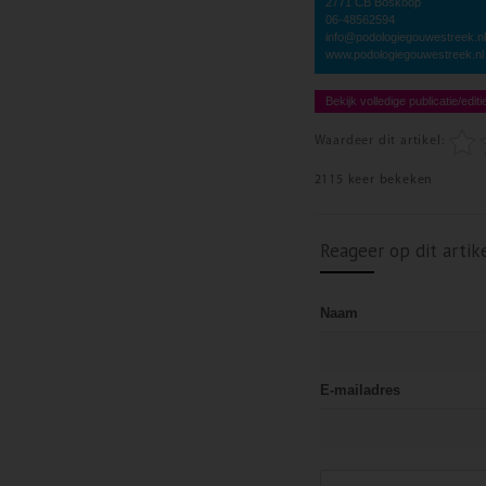
2771 CB Boskoop
06-48562594
info@podologiegouwestreek.nl
www.podologiegouwestreek.nl
Bekijk volledige publicatie/editi
Waardeer dit artikel:
2115 keer bekeken
Reageer op dit artik
Naam
E-mailadres