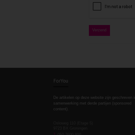
ForYou
De artikelen op deze website zijn geschreven i
samenwerking met derde partijen (sponsored
content).
Osloweg 110 (Etage 5)
9723 BX Groningen
T
050 7600 800