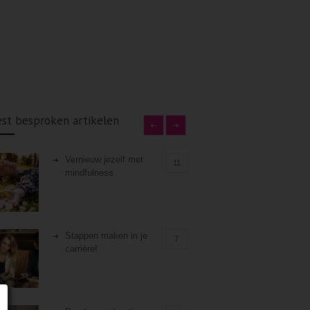
st besproken artikelen
Vernieuw jezelf met
11
mindfulness
Stappen maken in je
7
carrière!