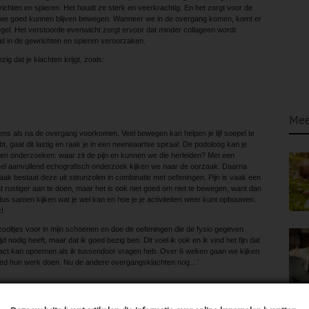
richten en spieren. Het houdt ze sterk en veerkrachtig. En het zorgt voor de
 we goed kunnen blijven bewegen. Wanneer we in de overgang komen, komt er
gel. Het verstoorde evenwicht zorgt ervoor dat minder collageen wordt
d in de gewrichten en spieren veroorzaken.
g dat je klachten krijgt, zoals:
Mee
ens als na de overgang voorkomen. Veel bewegen kan helpen je lijf soepel te
, gaat dit lastig en raak je in een neerwaartse spiraal. De podoloog kan je
ten onderzoeken: waar zit de pijn en kunnen we die herleiden? Met een
el aanvullend echografisch onderzoek kijken we naar de oorzaak. Daarna
ak bestaat deze uit steunzolen in combinatie met oefeningen. Pijn is vaak een
 rustiger aan te doen, maar het is ook niet goed om niet te bewegen, want dan
dus samen kijken wat je wel kan en hoe je je activiteiten weer kunt opbouwen.
!
 zooltjes voor in mijn schoenen en doe de oefeningen die de fysio gegeven
jd nodig heeft, maar dat ik goed bezig ben. Dit voel ik ook en ik vind het fijn dat
ontact kan opnemen als ik tussendoor vragen heb. Over 6 weken gaan we kijken
 goed hun werk doen. Nu de andere overgangsklachten nog…’
oor te komen