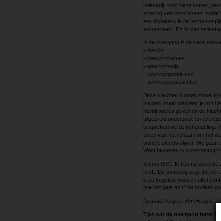
belangrijk voor onze botten, gew
smering van onze botten, zodat
een disbalans in de hormoonspie
aangemaakt. En dit kan stramhei
In de overgang is de kans aanwezi
– hielpijn
– peesproblemen
– gewrichtspijn
– voorvoetproblemen
– achillespeesklachten
Deze klachten kunnen zowel tijd
houden, maar wanneer je pijn hebt
hierbij advies geven en de klach
uitgebreid onderzoek en eventue
bespreken we de behandeling. Va
teken van het lichaam om het wat
word je steeds stijver. We gaan 
Want bewegen is superbelangrijk
Bianca (53): ‘Ik heb nu speciale
heeft. De podoloog zegt dat het ti
ik zo begeleid word en altijd c
hoe het gaat en of de zooltjes
Miranda Vergeer-den Hengst
Tips om de overgang beter d