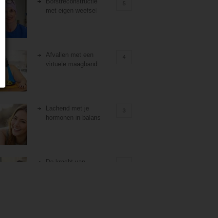
Borstreconstructie
5
met eigen weefsel
Afvallen met een
4
virtuele maagband
Lachend met je
3
hormonen in balans
De kracht van
3
zelfreflectie
Stiefouderschap en
3