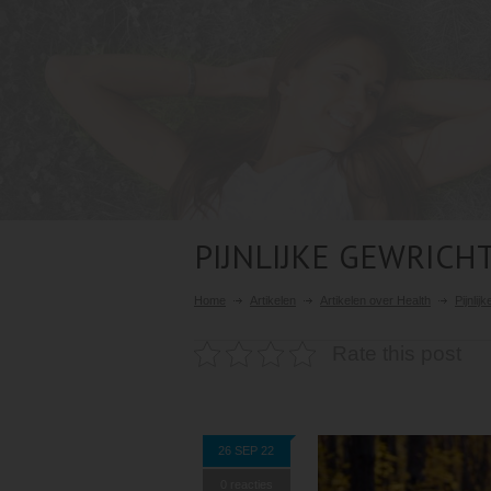
PIJNLIJKE GEWRICH
Home
Artikelen
Artikelen over Health
Pijnli
Rate this post
26 SEP 22
0 reacties