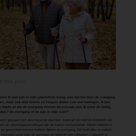
e this post
 toen ik veel pijn in mijn gewrichten kreeg, was dat het door de overgang
eten, maar ook mijn knieën en heupen deden zeer met bewegen. Ik ben
 legde uit dat de overgang hiervan de oorzaak was. Ik vond dit lastig,
ken? De overgang of de pijn in mijn voet?’
uwen gepaard met uiteenlopende klachten, waarvan de meeste inmiddels wel
gers en stemmingswisselingen zijn de meest voorkomende. Minder bekend is
en en gewrichten kunnen hebben tijdens de overgang. Dit heeft alles te maken
t hormoon zorgt voor de aanmaak en opbouw van collageen. Collageen is