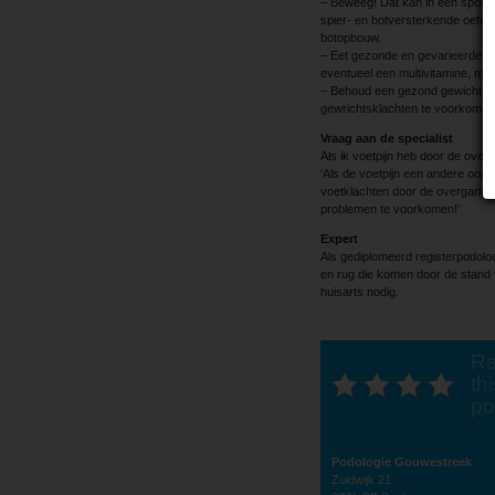
– Beweeg! Dat kan in een sportsch
spier- en botversterkende oefenin
botopbouw.
– Eet gezonde en gevarieerde voe
eventueel een multivitamine, maa
– Behoud een gezond gewicht, en 
gewrichtsklachten te voorkomen
Vraag aan de specialist
Als ik voetpijn heb door de over
‘Als de voetpijn een andere oorz
voetklachten door de overgang is
problemen te voorkomen!’
Expert
Als gediplomeerd registerpodolo
en rug die komen door de stand 
huisarts nodig.
Ra
thi
po
Podologie Gouwestreek
Zuidwijk 21