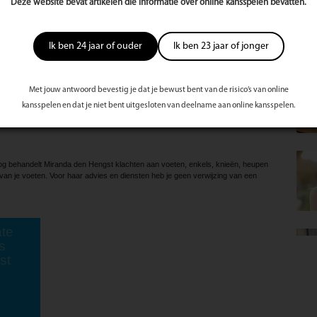
ool zijn, maar dagelijks een flinke wandeling is ook goed, als je daarbij maar
Deze website bevat artikelen die informatie over online kansspelen bevatten.
gen doet. Je verkleint zo het risico op hart- en vaatziekten én je stimuleert de
ding, met veel groenten, volkorenproducten, peulvruchten en vette vis. Slik
Ik ben 24 jaar of ouder
Ik ben 23 jaar of jonger
r in ieder geval vitamine D3.
val zo nodig af. Dat is nodig om het risico op diabetes te verminderen en
.
Met jouw antwoord bevestig je dat je bewust bent van de risico’s van online
gang, kan ik dan ook bij een podoloog terecht?
kansspelen en dat je niet bent uitgesloten van deelname aan online kansspelen.
aak heeft, denk je misschien dat je de oorsprong aan moet pakken. Bij
 dit niet het geval. Je kunt het beste langskomen voor je klachten om verdere
og behandelt Miranda den Hengst klachten aan voeten, enkels, knieën, heupen
van je voeten. Voor haar advies en diensten heb je geen verwijzing van een
te
s
st