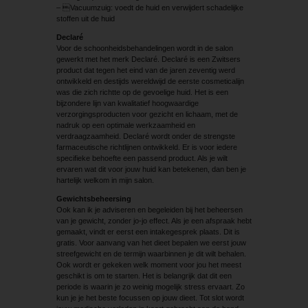
– Vacuumzuig: voedt de huid en verwijdert schadelijke
stoffen uit de huid
Declaré
Voor de schoonheidsbehandelingen wordt in de salon
gewerkt met het merk Declaré. Declaré is een Zwitsers
product dat tegen het eind van de jaren zeventig werd
ontwikkeld en destijds wereldwijd de eerste cosmeticalijn
was die zich richtte op de gevoelige huid. Het is een
bijzondere lijn van kwalitatief hoogwaardige
verzorgingsproducten voor gezicht en lichaam, met de
nadruk op een optimale werkzaamheid en
verdraagzaamheid. Declaré wordt onder de strengste
farmaceutische richtlijnen ontwikkeld. Er is voor iedere
specifieke behoefte een passend product. Als je wilt
ervaren wat dit voor jouw huid kan betekenen, dan ben je
hartelijk welkom in mijn salon.
Gewichtsbeheersing
Ook kan ik je adviseren en begeleiden bij het beheersen
van je gewicht, zonder jo-jo effect. Als je een afspraak hebt
gemaakt, vindt er eerst een intakegesprek plaats. Dit is
gratis. Voor aanvang van het dieet bepalen we eerst jouw
streefgewicht en de termijn waarbinnen je dit wilt behalen.
Ook wordt er gekeken welk moment voor jou het meest
geschikt is om te starten. Het is belangrijk dat dit een
periode is waarin je zo weinig mogelijk stress ervaart. Zo
kun je je het beste focussen op jouw dieet. Tot slot wordt