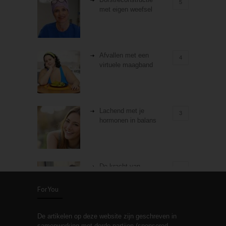
5
met eigen weefsel
Afvallen met een
4
virtuele maagband
Lachend met je
3
hormonen in balans
De kracht van
3
zelfreflectie
ForYou
De artikelen op deze website zijn geschreven in
Stiefouderschap en
3
samenwerking met derde partijen (sponsored