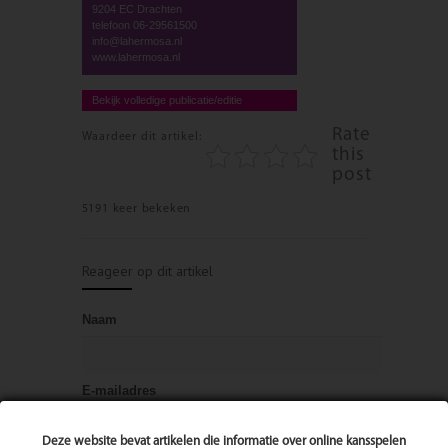
9204 EC Drachten
telefoon 06-29561500
info@lahermosa.nl
www.lahermosa.nl
Bekijk volledige publicatie/editie
Rate
Waardeer dit artikel:
this
post
5191 keer bekeken
Reageer op dit artikel
Naam
E-mailadres
Deze website bevat artikelen die informatie over online kansspelen