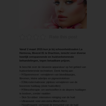
Rate this post
Vanaf 2 maart 2015 kun je bij schoonheidssalon La
Hermosa, Moezel 81 te Drachten, terecht voor diverse
heerlijk ont­spannende en huidverbeterende
behandelingen, tegen betaalbare prijzen.
Ik beschik over de nieuwste apparatuur op het gebied van
huidverbeterende technieken. Denk hierbij aan:
– Spotremover: verwijderen van bloedblaasjes,
fibromen, kleine adertjes en pigmentvlekken
– Microdermabrasie: pijnloos verwijderen van de
bovenste huidlaag (dode huidcellen)
– Mesotherapie: om werkstoffen in de diepere huidlagen
te loodsen, zonder naalden
– Skin Scrubber: intensieve reiniging van de huid
– Ultrasound: voor een extra liftend effect
– Hoogfrequent: verhoogt de immuniteit van de huid