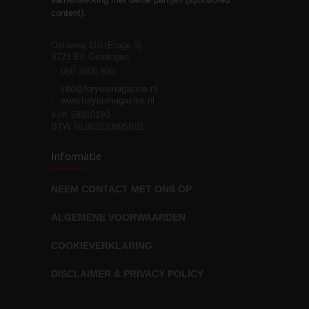
relaties
content).
Osloweg 110 (Etage 5)
9723 BX Groningen
Leven zonder
T
050 7600 800
3
moeite!
E
info@foryoumagazine.nl
I
www.foryoumagazine.nl
KvK 58910190
BTW NL853233895B01
Van wens naar
3
Informatie
werkelijkheid
NEEM CONTACT MET ONS OP
ALGEMENE VOORWAARDEN
Wat voor leider wil jij
3
zijn?
COOKIEVERKLARING
DISCLAIMER & PRIVACY POLICY