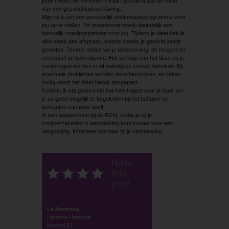
jouw medische verleden in kaart gebracht aan de hand
van een gezondheidsverklaring.
Mijn rol is om een persoonlijk onderhoudsprogramma voor
jou op te stellen. Dit programma wordt uiteindelijk een
natuurlijk voedingspatroon voor jou. Tijdens je dieet heb je
elke week een afspraak, waarin steeds je gewicht wordt
gemeten. Tevens meten we je tailleomvang, de heupen en
eventueel de bovenbenen. Het verloop van het dieet en je
vorderingen worden in dit wekelijkse consult bekeken. Bij
eventuele problemen worden deze besproken, en indien
nodig wordt het dieet hierop aangepast.
Kortom: ik sta gedurende het hele traject voor je klaar om
je zo goed mogelijk te begeleiden bij het behalen en
behouden van jouw doel!
Ik ben aangesloten bij de BGN, zodat je bij je
zorgverzekering in aanmerking kunt komen voor een
vergoeding. Informeer hiernaar bij je verzekering.
Rate
this
post
La Hermosa
Hammie Hamstra
Moezel 81