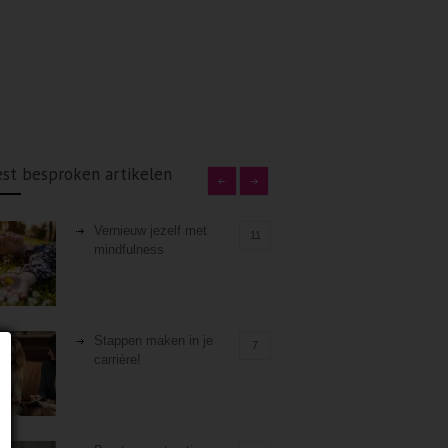
st besproken artikelen
Vernieuw jezelf met
11
mindfulness
Stappen maken in je
7
carrière!