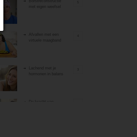
Borstreconstructie
5
met eigen weefsel
Afvallen met een
4
virtuele maagband
Lachend met je
3
hormonen in balans
De kracht van
3
zelfreflectie
Stiefouderschap en
3