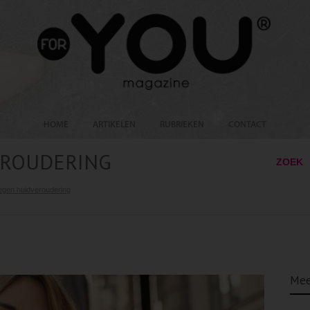
HOME
ARTIKELEN
RUBRIEKEN
CONTACT
EROUDERING
ZOEK
tegen huidveroudering
Mee