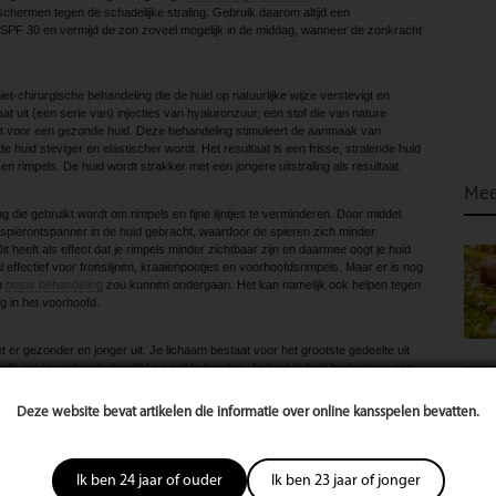
schermen tegen de schadelijke straling. Gebruik daarom altijd een
PF 30 en vermijd de zon zoveel mogelijk in de middag, wanneer de zonkracht
iet-chirurgische behandeling die de huid op natuurlijke wijze verstevigt en
t uit (een serie van) injecties van hyaluronzuur, een stof die van nature
gt voor een gezonde huid. Deze behandeling stimuleert de aanmaak van
e huid steviger en elastischer wordt. Het resultaat is een frisse, stralende huid
s en rimpels. De huid wordt strakker met een jongere uitstraling als resultaat.
Mee
 die gebruikt wordt om rimpels en fijne lijntjes te verminderen. Door middel
n spierontspanner in de huid gebracht, waardoor de spieren zich minder
 heeft als effect dat je rimpels minder zichtbaar zijn en daarmee oogt je huid
l effectief voor fronslijnen, kraaienpootjes en voorhoofdsrimpels. Maar er is nog
n
botox behandeling
zou kunnen ondergaan. Het kan namelijk ook helpen tegen
g in het voorhoofd.
 er gezonder en jonger uit. Je lichaam bestaat voor het grootste gedeelte uit
ijk om je vochtgehalte altijd op peil te houden. Je kunt je huid hydrateren van
drinken, het liefst zo’n 1,5 tot 2 liter per dag. Daarnaast kun je een
n om je droge huid te hydrateren. Let altijd goed op de inhoud, want sommige
Deze website bevat artikelen die informatie over online kansspelen bevatten.
 de huid juist droger maken. Kies voor een product dat past bij jouw huidtype.
goede keuze, maar kan zeker ook bijdragen aan een gezonde huid. Eet
Ik ben 24 jaar of ouder
Ik ben 23 jaar of jonger
ermijd suiker en bewerkte voedingsmiddelen. Ook omega-3 vetzuren, die je