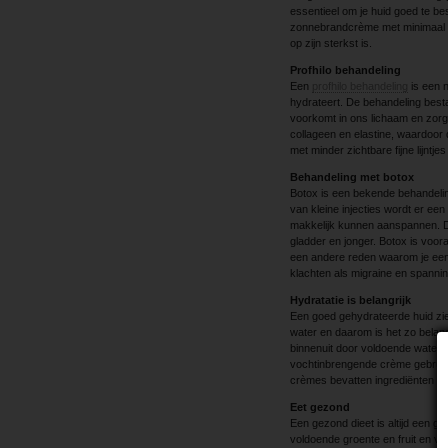
essentieel om je huid goed te be
zonnebrandcrème met minimaal S
op zijn sterkst is.
Profhilo behandeling
Een
profhilo behandeling
is een n
hydrateert. De behandeling bestaa
voorkomt in ons lichaam en zor
collageen en elastine, waardoor d
met minder zichtbare fijne lijntje
Behandeling met botox
Botox is een bekende behandeling
van kleine injecties wordt er ee
makkelijk kunnen aanspannen. Dit
gladder en jonger. Botox is voora
een andere reden waarom je ee
klachten als migraine en spannin
Hydratatie is belangrijk
Een goed gehydrateerde huid ziet
water en daarom is het zo belangr
binnenuit door voldoende water te 
vochtinbrengende crème gebruike
crèmes bevatten ingrediënten die
Eet gezond
Een gezond dieet is altijd een 
voldoende groente en fruit en v