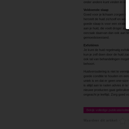
onder andere kunt vinden in vis e
Voldoende slaap
Goed voor je lichaam zorgen is 
herstelt de huid zichzelf en wor
goede slaap is voor een stralend
aan je huid, die voelt droger aan
oorzaak daarvan dan ook aan te p
gemoedstoestand.
Exfoliëren
Je kunt de huid regelmatig exfoli
kun je zelf doen door de huid za
ook tal van behandelingen mogeli
behoort.
Huidveroudering is niet te vermi
goede conditie te houden en een f
uniek is en dat er geen one-size
is altijd aan te raden advies in 
nieuwe producten gaat gebruiken.
ongeacht je leeftijd. Zorg goed v
Bekijk volledige publicatie/editi
Waardeer dit artikel: