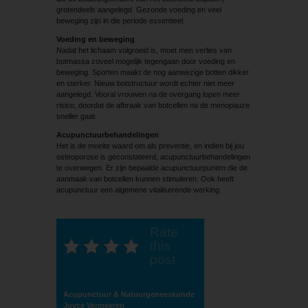
grotendeels aangelegd. Gezonde voeding en veel
beweging zijn in die periode essentieel.
Voeding en beweging
Nadat het lichaam volgroeid is, moet men verlies van
botmassa zoveel mogelijk tegengaan door voeding en
beweging. Sporten maakt de nog aanwezige botten dikker
en sterker. Nieuw botstructuur wordt echter niet meer
aangelegd. Vooral vrouwen na de overgang lopen meer
risico, doordat de afbraak van botcellen na de menopauze
sneller gaat.
Acupunctuurbehandelingen
Het is de moeite waard om als preventie, en indien bij jou
osteoporose is geconstateerd, acupunctuurbehandelingen
te overwegen. Er zijn bepaalde acupunctuurpunten die de
aanmaak van botcellen kunnen stimuleren. Ook heeft
acupunctuur een algemene vitaliserende werking.
Rate
this
post
Acupunctuur & Natuurgeneeskunde
Joyce Vermeeren