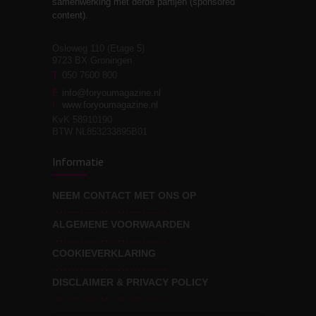
samenwerking met derde partijen (sponsored
relaties
content).
Osloweg 110 (Etage 5)
9723 BX Groningen
Leven zonder
T
050 7600 800
3
moeite!
E
info@foryoumagazine.nl
I
www.foryoumagazine.nl
KvK 58910190
BTW NL853233895B01
Van wens naar
3
Informatie
werkelijkheid
NEEM CONTACT MET ONS OP
ALGEMENE VOORWAARDEN
Wat voor leider wil jij
3
zijn?
COOKIEVERKLARING
DISCLAIMER & PRIVACY POLICY