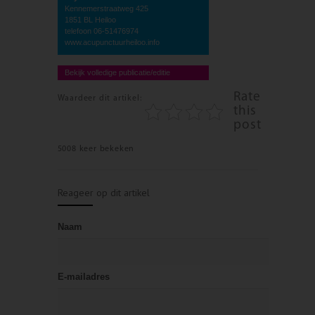
Kennemerstraatweg 425
1851 BL Heiloo
telefoon 06-51476974
www.acupunctuurheiloo.info
Bekijk volledige publicatie/editie
Rate
Waardeer dit artikel:
this
post
5008 keer bekeken
Reageer op dit artikel
Naam
E-mailadres