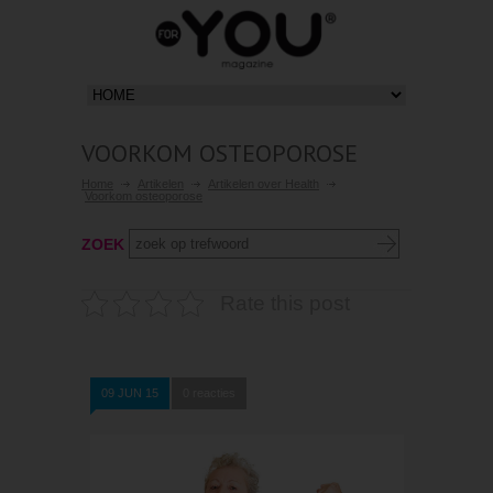
VOORKOM OSTEOPOROSE
Home
Artikelen
Artikelen over Health
Voorkom osteoporose
ZOEK
Rate this post
09 JUN 15
0 reacties