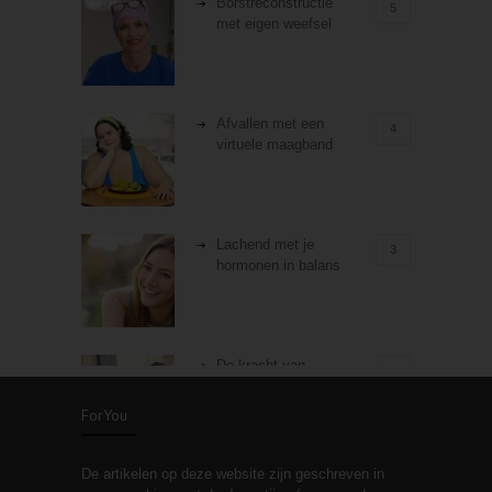
Borstreconstructie
5
met eigen weefsel
Afvallen met een
4
virtuele maagband
Lachend met je
3
hormonen in balans
De kracht van
3
zelfreflectie
ForYou
De artikelen op deze website zijn geschreven in
Stiefouderschap en
3