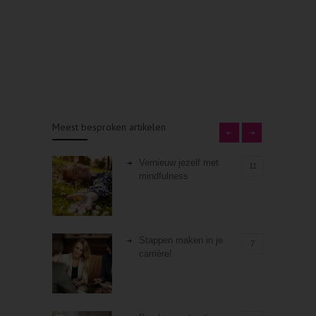
Meest besproken artikelen
Vernieuw jezelf met
11
mindfulness
Stappen maken in je
7
carrière!