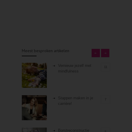
Meest besproken artikelen
Vernieuw jezelf met
11
mindfulness
Stappen maken in je
7
carrière!
Borstreconstructie
5