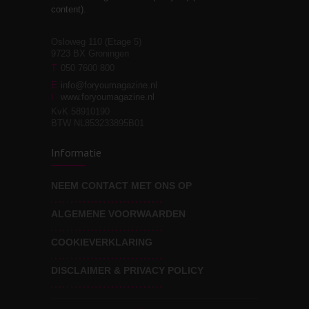
relaties
content).
Osloweg 110 (Etage 5)
9723 BX Groningen
Leven zonder
T
050 7600 800
3
moeite!
E
info@foryoumagazine.nl
I
www.foryoumagazine.nl
KvK 58910190
BTW NL853233895B01
Van wens naar
3
Informatie
werkelijkheid
NEEM CONTACT MET ONS OP
ALGEMENE VOORWAARDEN
Wat voor leider wil jij
3
zijn?
COOKIEVERKLARING
DISCLAIMER & PRIVACY POLICY