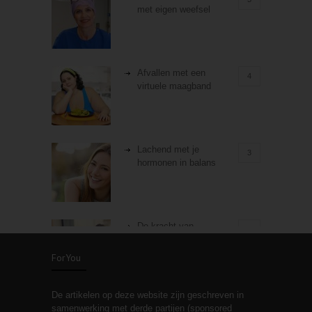
met eigen weefsel
Afvallen met een
4
virtuele maagband
Lachend met je
3
hormonen in balans
De kracht van
3
zelfreflectie
ForYou
De artikelen op deze website zijn geschreven in
Stiefouderschap en
3
samenwerking met derde partijen (sponsored