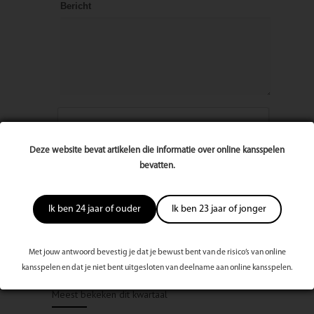
Bericht
Deze website bevat artikelen die informatie over online kansspelen
bevatten.
Ik ben 24 jaar of ouder
Ik ben 23 jaar of jonger
Met jouw antwoord bevestig je dat je bewust bent van de risico’s van online
kansspelen en dat je niet bent uitgesloten van deelname aan online kansspelen.
Meest bekeken dit kwartaal