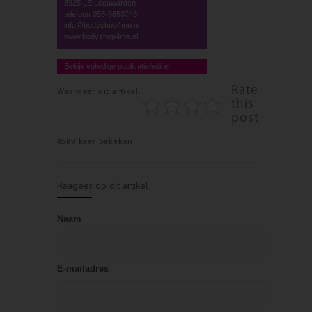
8925 LE Leeuwarden
telefoon 058-5853746
info@bodyshop4me.nl
www.bodyshop4me.nl
Bekijk volledige publicatie/editie
Rate
Waardeer dit artikel:
this
post
4589 keer bekeken
Reageer op dit artikel
Naam
E-mailadres