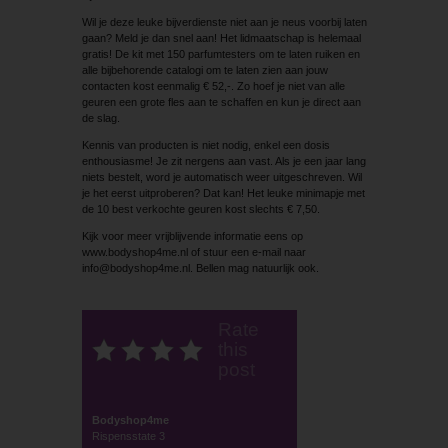
Wil je deze leuke bijverdienste niet aan je neus voorbij laten
gaan? Meld je dan snel aan! Het lidmaatschap is helemaal
gratis! De kit met 150 parfumtesters om te laten ruiken en
alle bijbehorende catalogi om te laten zien aan jouw
contacten kost eenmalig € 52,-. Zo hoef je niet van alle
geuren een grote fles aan te schaffen en kun je direct aan
de slag.
Kennis van producten is niet nodig, enkel een dosis
enthousiasme! Je zit nergens aan vast. Als je een jaar lang
niets bestelt, word je automatisch weer uitgeschreven. Wil
je het eerst uitproberen? Dat kan! Het leuke minimapje met
de 10 best verkochte geuren kost slechts € 7,50.
Kijk voor meer vrijblijvende informatie eens op
www.bodyshop4me.nl of stuur een e-mail naar
info@bodyshop4me.nl. Bellen mag natuurlijk ook.
Rate
this
post
Bodyshop4me
Rispensstate 3