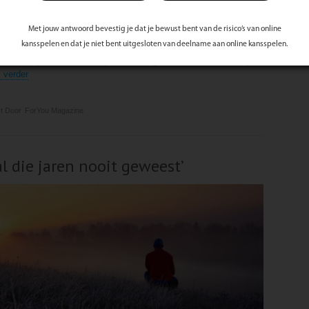
allemaal druk waardoor je innerlijke rust vaak ver te zoeken is.
tner, drukte op het werk, en ga zo maar door. Op een gegeven
Met jouw antwoord bevestig je dat je bewust bent van de risico’s van online
 ik niet lekker in mijn vel'? 'Wanneer heb ik voor het laatst écht
kansspelen en dat je niet bent uitgesloten van deelname aan online kansspelen.
ad?' Het antwoord moet je jezelf vaak schuldig blijven. Bij deze
dat het tijd wordt om voor jezelf te zorgen. Even helemaal uit je
 verder
t Door
ForYou Magazine
al die jaren nooit geweest’