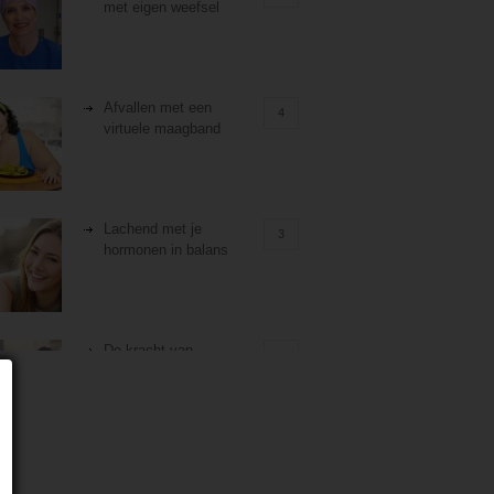
met eigen weefsel
Afvallen met een
4
virtuele maagband
Lachend met je
3
hormonen in balans
De kracht van
3
zelfreflectie
Stiefouderschap en
3
relaties