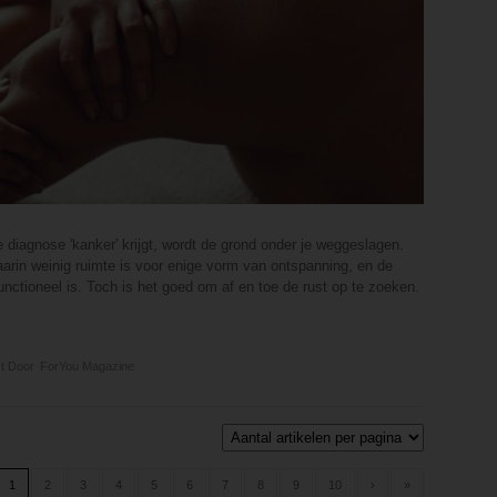
de diagnose 'kanker' krijgt, wordt de grond onder je weggeslagen.
aarin weinig ruimte is voor enige vorm van ontspanning, en de
nctioneel is. Toch is het goed om af en toe de rust op te zoeken.
t Door
ForYou Magazine
1
2
3
4
5
6
7
8
9
10
›
»