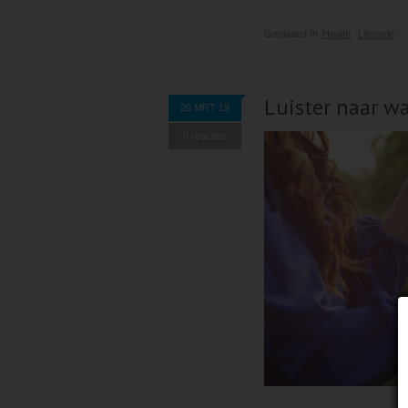
Geplaatst In
Health
,
Lifestyle
Luister naar wa
20 MRT 19
0 reacties