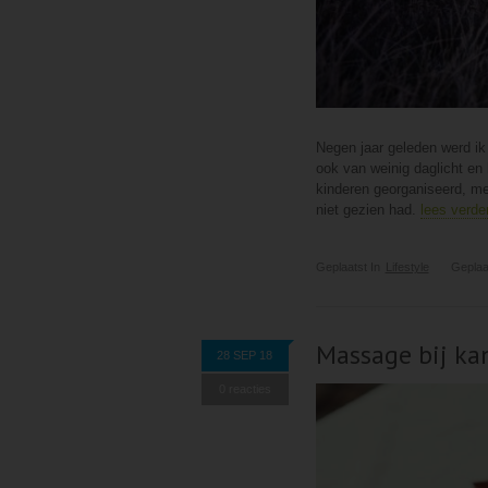
Negen jaar geleden werd i
ook van weinig daglicht en
kinderen georganiseerd, me
niet gezien had.
lees verde
Geplaatst In
Lifestyle
Geplaa
Massage bij kan
28 SEP 18
0 reacties