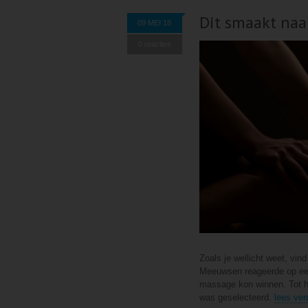
Dit smaakt naa
09 MEI 18
0 reacties
Zoals je wellicht weet, vin
Meeuwsen reageerde op een 
massage kon winnen. Tot ha
was geselecteerd.
lees ver