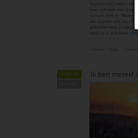
Tegenwoordig hebben we het 
Geen tijd meer voor je par
moment denk je: ‘Waarom zit
een moment voor mezelf geh
gedachten weet je eigenlijk 
hoofd en in je lichaam.
lees
Geplaatst In
Health
Geplaats
‘Ik ben mezelf 
07 DEC 18
0 reacties