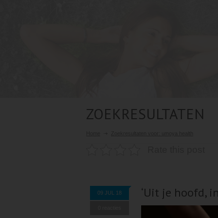
ZOEKRESULTATEN
Home
Zoekresultaten voor: umoya health
Rate this post
‘Uit je hoofd, i
09 JUL 18
0 reacties