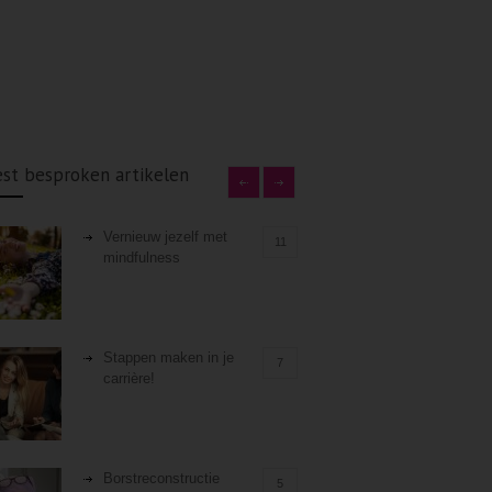
st besproken artikelen
Vernieuw jezelf met
11
mindfulness
Stappen maken in je
7
carrière!
Borstreconstructie
5