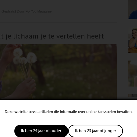
Geplaatst Door
ForYou Magazine
t je lichaam je te vertellen heeft
Deze website bevat artikelen die informatie over online kansspelen bevatten.
Ik ben 24 jaar of ouder
Ik ben 23 jaar of jonger