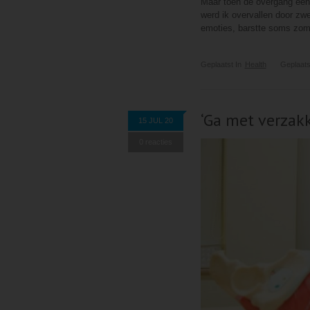
Maar toen de overgang eenm
werd ik overvallen door zwe
emoties, barstte soms zomaa
Geplaatst In
Health
Geplaats
‘Ga met verzakk
15 JUL 20
0 reacties