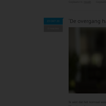
Geplaatst In
Health
Geplaats
‘De overgang ha
23 OKT 20
0 reacties
Ik wist dat het normaal wa