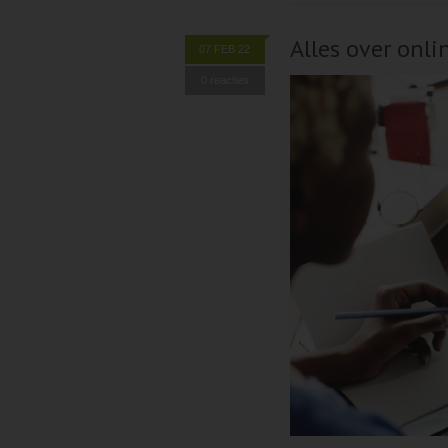
Alles over onli
07 FEB 22
0 reacties