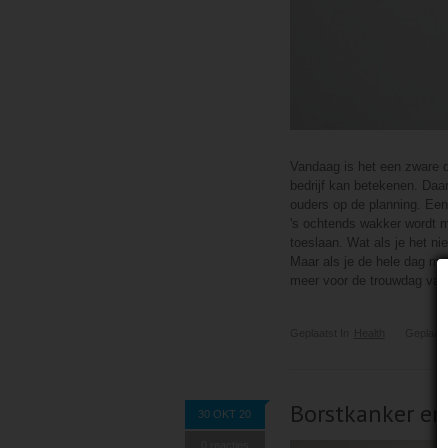
Vandaag is het een zware da
bedrijf kan betekenen. Daar
ouders op de planning. Een 
's ochtends wakker wordt m
toeslaan. Wat als je het nie
Maar als je de hele dag met
meer voor de trouwdag van
Geplaatst In
Health
Geplaats
Borstkanker en
30 OKT 20
0 reacties