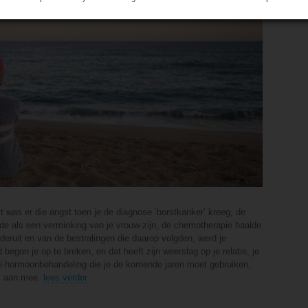
 was er die angst toen je de diagnose ‘borstkanker’ kreeg, de
lde als een verminking van je vrouw-zijn, de chemotherapie haalde
eruit en van de bestralingen die daarop volgden, werd je
egon je op te breken, en dat heeft zijn weerslag op je relatie, je
ti-hormoonbehandeling die je de komende jaren moet gebruiken,
et aan mee.
lees verder