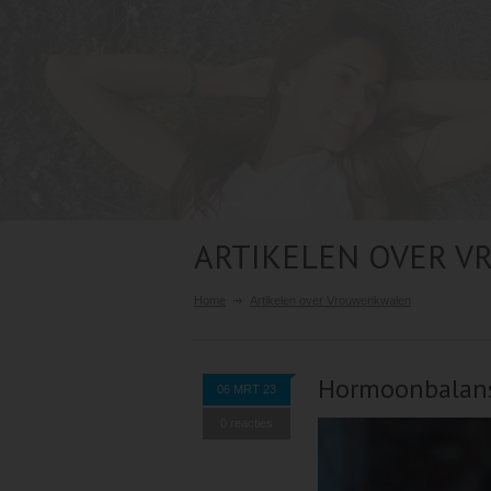
ARTIKELEN OVER 
Home
Artikelen over Vrouwenkwalen
Hormoonbalans
06 MRT 23
0 reacties