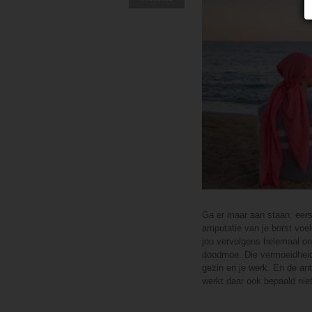
Ga er maar aan staan: eerst
amputatie van je borst voe
jou vervolgens helemaal ond
doodmoe. Die vermoeidheid b
gezin en je werk. En de an
werkt daar ook bepaald ni