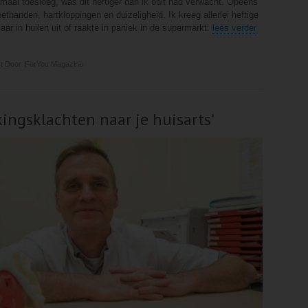
aal toesloeg, was dit heftiger dan ik ooit had verwacht. Opeens
ethanden, hartkloppingen en duizeligheid. Ik kreeg allerlei heftige
r in huilen uit of raakte in paniek in de supermarkt.
lees verder
t Door
ForYou Magazine
ingsklachten naar je huisarts’