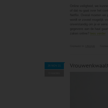
Online veiligheid, we kunne
of dat nu gaat over het con
Netflix. Overal moeten we 
wordt er zoveel mogelijk vo
onverstandig om je er een
gegevens aan de haal gaan 
zaken online?
lees verder
Geplaatst In
Lifestyle
Geplaa
Vrouwenkwaaltj
26 NOV 21
0 reacties