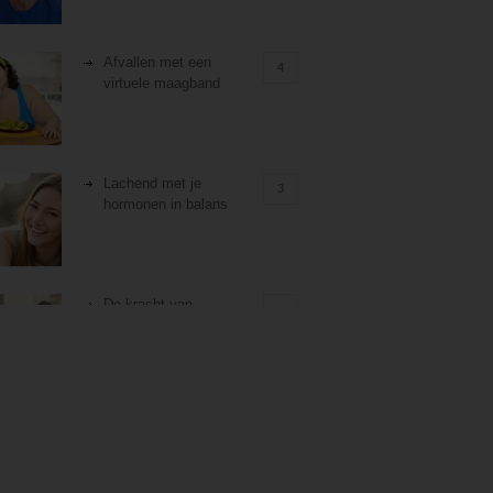
Afvallen met een
4
virtuele maagband
Lachend met je
3
hormonen in balans
De kracht van
3
zelfreflectie
Stiefouderschap en
3
relaties