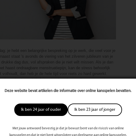
g: je hebt een belangrijke bespreking op je werk, die veel voor je
naast staat 's avonds de viering van het zilveren jubileum van je
drukke dag dus, vol afspraken die je niet wilt missen. Als je dan
et haast ondraagbare menstruatiepijn, kan de stress behoorlijk
t volhoudt, dan heb je de hele tijd voor niets zo hard gewerkt.
 pijn op kantoor zit, heb je misschien 's avonds geen energie
 je ouders. Dat kan je ook niet maken. Wat nu?
lees verder
Deze website bevat artikelen die informatie over online kansspelen bevatten.
t Door
ForYou Magazine
Ik ben 24 jaar of ouder
Ik ben 23 jaar of jonger
 depressie
Met jouw antwoord bevestig je dat je bewust bent van de risico’s van online
kansspelen en dat je niet bent uitgesloten van deelname aan online kansspelen.