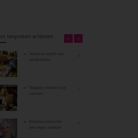
st besproken artikelen
Vernieuw jezelf met
11
mindfulness
Stappen maken in je
7
carrière!
Borstreconstructie
5
met eigen weefsel