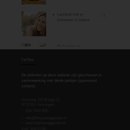
Lachend met je
3
hormonen in balans
De kracht van
3
zelfreflectie
ForYou
De artikelen op deze website zijn geschreven in
Stiefouderschap en
3
samenwerking met derde partijen (sponsored
relaties
content).
Osloweg 110 (Etage 5)
9723 BX Groningen
Leven zonder
T
050 7600 800
3
moeite!
E
info@foryoumagazine.nl
I
www.foryoumagazine.nl
KvK 58910190