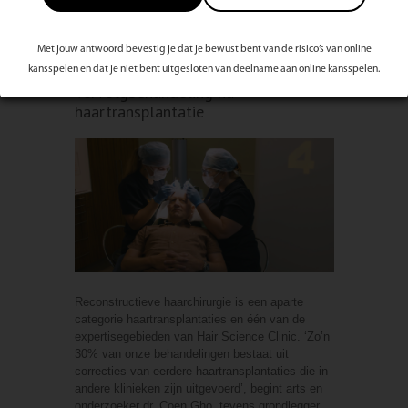
18 NOV 22
0 reacties
Met jouw antwoord bevestig je dat je bewust bent van de risico’s van online
kansspelen en dat je niet bent uitgesloten van deelname aan online kansspelen.
Vervolgbehandeling na
haartransplantatie
Reconstructieve haarchirurgie is een aparte
categorie haartransplantaties en één van de
expertisegebieden van Hair Science Clinic. ‘Zo’n
30% van onze behandelingen bestaat uit
correcties van eerdere haartransplantaties die in
andere klinieken zijn uitgevoerd’, begint arts en
onderzoeker dr. Coen Gho, tevens grondlegger