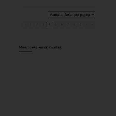
‹
1
2
3
4
5
6
7
8
9
›
»
Meest bekeken dit kwartaal