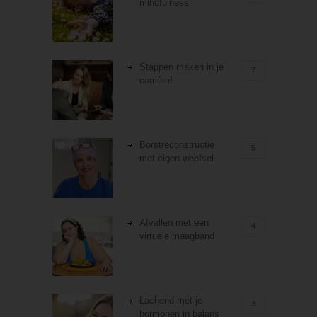
mindfulness
Stappen maken in je
7
carrière!
Borstreconstructie
5
met eigen weefsel
Afvallen met een
4
virtuele maagband
Lachend met je
3
hormonen in balans