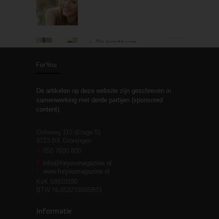
De kracht van
3
zelfreflectie
ForYou
De artikelen op deze website zijn geschreven in
Stiefouderschap en
3
samenwerking met derde partijen (sponsored
relaties
content).
Osloweg 110 (Etage 5)
9723 BX Groningen
Leven zonder
T
050 7600 800
3
moeite!
E
info@foryoumagazine.nl
I
www.foryoumagazine.nl
KvK 58910190
BTW NL853233895B01
Van wens naar
3
Informatie
werkelijkheid