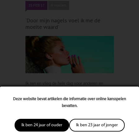
15 FEB 17
0 reacties
‘Door mijn nagels voel ik me de
moeite waard’
Ik ren en vlieg de hele dag voor anderen en
probeer het iedereen naar de zin te maken: mijn
partner, onze kinderen, mijn werkgever, familie
Deze website bevat artikelen die informatie over online kansspelen
en vrienden. Maar er was altijd één persoon die
bevatten.
ik vergat en dat was ikzelf.
lees verder
Geplaatst In
Beauty
Geplaatst Door
ForYou Magazine
Ik ben 24 jaar of ouder
Ik ben 23 jaar of jonger