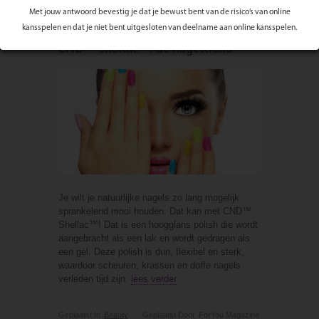
Met jouw antwoord bevestig je dat je bewust bent van de risico’s van online
05 JAN 17
0 reacties
kansspelen en dat je niet bent uitgesloten van deelname aan online kansspelen.
CND™ Shellac™: dé nageltrend
Je wilt je natuurlijke nagels zo lang mogelijk
sprankelend mooi houden. Dat kan met CND™
Shellac™! Dat is een hoogglans polish die wordt
aangebracht als een lak en wordt gedragen als
een gel. Deze polish is dun, flexibel en sterk,
waardoor scheuren, krassen en doffe nagels
verleden tijd zijn.
lees verder
Geplaatst In
Beauty
Geplaatst Door
ForYou Magazine