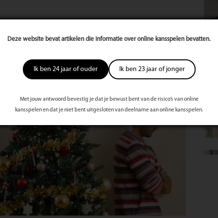
tst Door
ForYou Magazine
Deze website bevat artikelen die informatie over online kansspelen bevatten.
nog lang en…
Ik ben 24 jaar of ouder
Ik ben 23 jaar of jonger
Met jouw antwoord bevestig je dat je bewust bent van de risico’s van online
kansspelen en dat je niet bent uitgesloten van deelname aan online kansspelen.