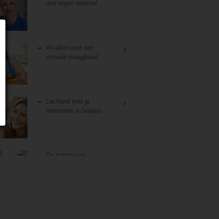
met eigen weefsel
Afvallen met een
4
virtuele maagband
Lachend met je
3
hormonen in balans
De kracht van
3
zelfreflectie
Stiefouderschap en
3
relaties