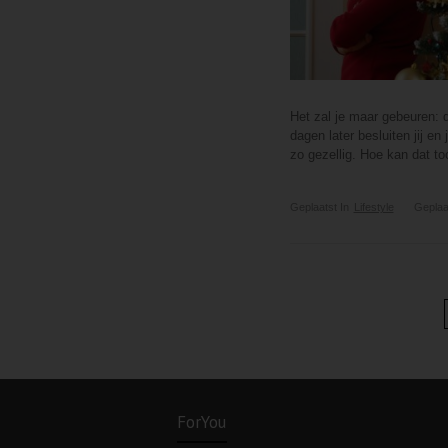
Het zal je maar gebeuren: d
dagen later besluiten jij en
zo gezellig. Hoe kan dat t
Geplaatst In
Lifestyle
Geplaa
ForYou