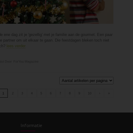
e ene dag zit je 'gezellig' met je familie aan de gourmet. Een paar
 je partner om uit elkaar te gaan. Die feestdagen bleken toch niet
och?
lees verder
tst Door
ForYou Magazine
1
2
3
4
5
6
7
8
9
10
›
»
Informatie