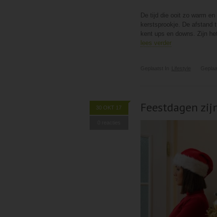
De tijd die ooit zo warm e
kerstsprookje. De afstand t
kent ups en downs. Zijn he
lees verder
Geplaatst In
Lifestyle
Geplaa
Feestdagen zij
30 OKT 17
0 reacties