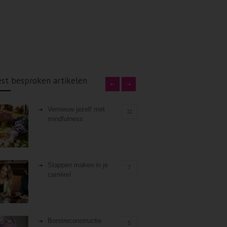
st besproken artikelen
Vernieuw jezelf met
11
mindfulness
Stappen maken in je
7
carrière!
Borstreconstructie
5