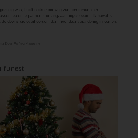
n gezellig was, heeft niets meer weg van een romantisch
ussen jou en je partner is er langzaam ingeslopen. Elk huwelijk
t de downs die overheersen, dan moet daar verandering in komen.
tst Door
ForYou Magazine
n funest