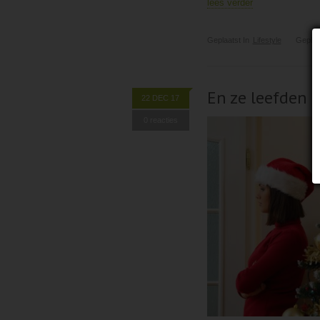
lees verder
Geplaatst In
Lifestyle
Geplaa
En ze leefden 
22 DEC 17
0 reacties