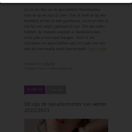
Zo nu en dan wil de gemiddelde Nederlandse
man er op en top uit zien. Ook al werk je op een
boerderij of ben je een gymleraar, zo nu en dan is
het fijn om netjes gekleed te zijn. Om die reden
hebben de meeste mannen in Nederland een
mooi pak in hun kast hangen. Toch is het
uitzoeken en aanschaffen van zo’n pak niet iets
wat als eenvoudig wordt bestempeld.
lees verder
Geplaatst In
Lifestyle
Geplaatst Door
ForYou Magazine
11 OKT 22
0 reacties
Dit zijn de sieradentrends van winter
2022/2023