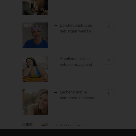
Borstreconstructie
5
met eigen weefsel
Afvallen met een
4
virtuele maagband
Lachend met je
3
hormonen in balans
De kracht van
3
zelfreflectie