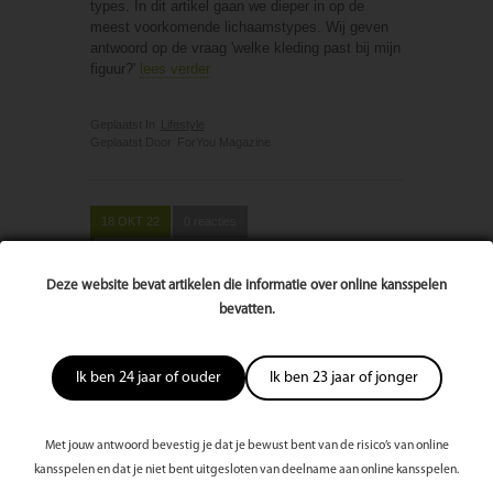
types. In dit artikel gaan we dieper in op de
meest voorkomende lichaamstypes. Wij geven
antwoord op de vraag 'welke kleding past bij mijn
figuur?'
lees verder
Geplaatst In
Lifestyle
Geplaatst Door
ForYou Magazine
18 OKT 22
0 reacties
Een pak kopen: waar moet je op
Deze website bevat artikelen die informatie over online kansspelen
letten?
bevatten.
Ik ben 24 jaar of ouder
Ik ben 23 jaar of jonger
Met jouw antwoord bevestig je dat je bewust bent van de risico’s van online
kansspelen en dat je niet bent uitgesloten van deelname aan online kansspelen.