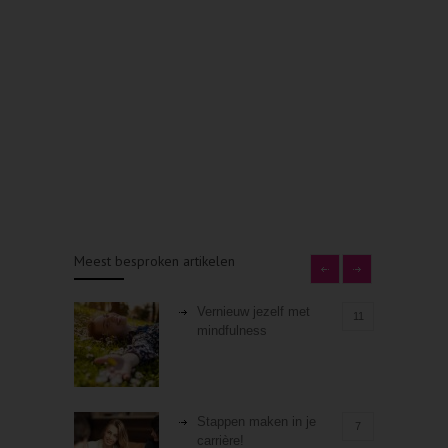
Meest besproken artikelen
Vernieuw jezelf met
11
mindfulness
Stappen maken in je
7
carrière!