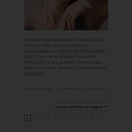
Sieraden maken iedere outfit compleet. Ben je
benieuwd welke sieraden er tijdens de
wintermaanden van 2022 en 2023 het populairst
zijn? Je leest het in dit artikel! Voor iedere
kledingstijl is er een passende trend te vinden.
Welke accessoires spreken jou het meeste aan?
lees verder
Geplaatst In
Beauty
Geplaatst Door
ForYou Magazine
1
2
3
4
5
6
7
8
9
10
›
»