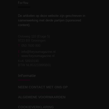
ForYou
De artikelen op deze website zijn geschreven in
Stiefouderschap en
3
samenwerking met derde partijen (sponsored
relaties
content).
Osloweg 110 (Etage 5)
9723 BX Groningen
Leven zonder
T
050 7600 800
3
moeite!
E
info@foryoumagazine.nl
I
www.foryoumagazine.nl
KvK 58910190
BTW NL853233895B01
Van wens naar
3
Informatie
werkelijkheid
NEEM CONTACT MET ONS OP
ALGEMENE VOORWAARDEN
Wat voor leider wil jij
3
zijn?
COOKIEVERKLARING